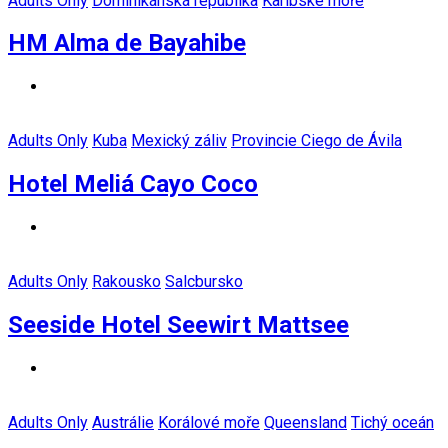
Adults Only
Dominikánská republika
Karibské moře
HM Alma de Bayahibe
Adults Only
Kuba
Mexický záliv
Provincie Ciego de Ávila
Hotel Meliá Cayo Coco
Adults Only
Rakousko
Salcbursko
Seeside Hotel Seewirt Mattsee
Adults Only
Austrálie
Korálové moře
Queensland
Tichý oceán