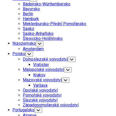
Child
Bádensko-Württembersko
Menu
Bavorsko
Berlín
Hamburk
Meklenbursko-Přední Pomořansko
Sasko
Sasko-Anhaltsko
Šlesvicko-Holštýnsko
Nizozemsko
Toggle
Child
Amsterdam
Menu
Polsko
Toggle
Child
Dolnoslezské vojvodství
Toggle
Menu
Child
Vratislav
Menu
Malopolské vojvodství
Toggle
Child
Krakov
Menu
Mazovské vojvodství
Toggle
Child
Varšava
Menu
Opolské vojvodství
Pomořské vojvodství
Slezské vojvodství
Západopomořanské vojvodství
Portugalsko
Toggle
Child
Algarve