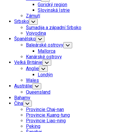
Child
Gorický region
Menu
Slovinská Istrie
Zámuří
Srbsko
Toggle
Child
Šumadija a západní Srbsko
Menu
Vojvodina
Španělsko
Toggle
Child
Baleárské ostrovy
Toggle
Menu
Child
Mallorca
Menu
Kanárské ostrovy
Velká Británie
Toggle
Child
Anglie
Toggle
Menu
Child
Londýn
Menu
Wales
Austrálie
Toggle
Child
Queensland
Menu
Bahamy
Čína
Toggle
Child
Provincie Chaj-nan
Menu
Provincie Kuang-tung
Provincie Liao-ning
Peking
Šanghaj