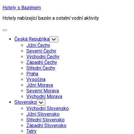
Skip
Hotely s Bazénem
to
Hotely nabízející bazén a ostatní vodní aktivity
content
Expand
Menu
Česká Republika
Toggle
Child
Jižní Čechy
Menu
Severní Čechy
Východní Čechy
Západní Čechy
Střední Čechy
Praha
Vysočina
Jižní Morava
Severní Morava
Východní Morava
Slovensko
Toggle
Child
Východní Slovensko
Menu
Jižní Slovensko
Střední Slovensko
Západní Slovensko
Tatry