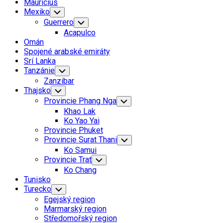
Mauricius
Mexiko
Toggle
Child
Guerrero
Toggle
Menu
Child
Acapulco
Menu
Omán
Spojené arabské emiráty
Srí Lanka
Tanzánie
Toggle
Child
Zanzibar
Menu
Thajsko
Toggle
Child
Provincie Phang Nga
Toggle
Menu
Child
Khao Lak
Menu
Ko Yao Yai
Provincie Phuket
Provincie Surat Thani
Toggle
Child
Ko Samui
Menu
Provincie Trat
Toggle
Child
Ko Chang
Menu
Tunisko
Turecko
Toggle
Child
Egejský region
Menu
Marmarský region
Středomořský region