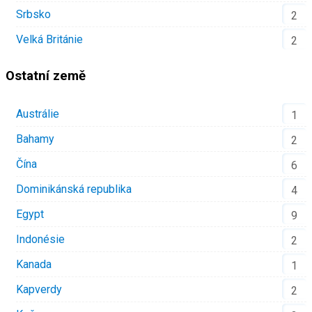
Srbsko
2
Velká Británie
2
Ostatní země
Austrálie
1
Bahamy
2
Čína
6
Dominikánská republika
4
Egypt
9
Indonésie
2
Kanada
1
Kapverdy
2