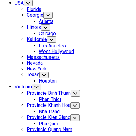
USA
Toggle
Child
Florida
Menu
Georgie
Toggle
Child
Atlanta
Menu
Illinois
Toggle
Child
Chicago
Menu
Kalifornie
Toggle
Child
Los Angeles
Menu
West Hollywood
Massachusetts
Nevada
New York
Texas
Toggle
Child
Houston
Menu
Vietnam
Toggle
Child
Provincie Binh Thuan
Toggle
Menu
Child
Phan Thiet
Menu
Provincie Khanh Hoa
Toggle
Child
Nha Trang
Menu
Provincie Kien Giang
Toggle
Child
Phu Quoc
Menu
Provincie Quang Nam