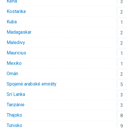
Keňa
3
Kostarika
2
Kuba
1
Madagaskar
2
Maledivy
2
Mauricius
1
Mexiko
1
Omán
2
Spojené arabské emiráty
5
Srí Lanka
3
Tanzánie
3
Thajsko
8
Tunisko
9