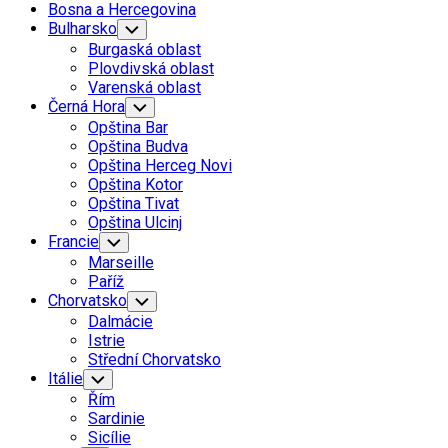
Bosna a Hercegovina
Bulharsko
Toggle
Child
Burgaská oblast
Menu
Plovdivská oblast
Varenská oblast
Černá Hora
Toggle
Child
Opština Bar
Menu
Opština Budva
Opština Herceg Novi
Opština Kotor
Opština Tivat
Opština Ulcinj
Francie
Toggle
Child
Marseille
Menu
Paříž
Chorvatsko
Toggle
Child
Dalmácie
Menu
Istrie
Střední Chorvatsko
Itálie
Toggle
Child
Řím
Menu
Sardinie
Sicílie