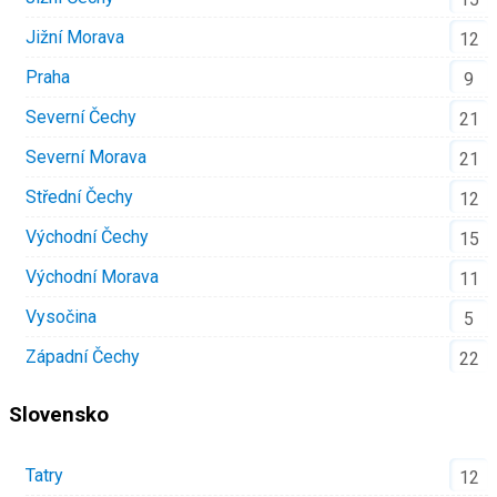
Jižní Morava
12
Praha
9
Severní Čechy
21
Severní Morava
21
Střední Čechy
12
Východní Čechy
15
Východní Morava
11
Vysočina
5
Západní Čechy
22
Slovensko
Tatry
12