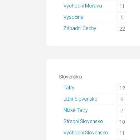
Východní Morava
11
Vysočina
5
Západní Čechy
22
Slovensko
Tatry
12
Jižní Slovensko
9
Nízké Tatry
7
Střední Slovensko
10
Východní Slovensko
11