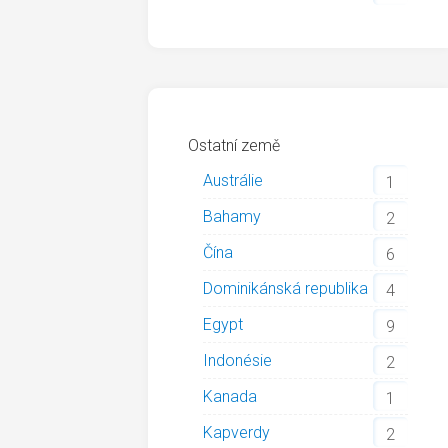
Ostatní země
Austrálie
1
Bahamy
2
Čína
6
Dominikánská republika
4
Egypt
9
Indonésie
2
Kanada
1
Kapverdy
2