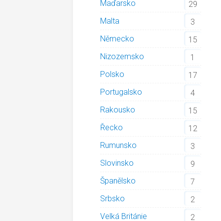
Maďarsko
29
Malta
3
Německo
15
Nizozemsko
1
Polsko
17
Portugalsko
4
Rakousko
15
Řecko
12
Rumunsko
3
Slovinsko
9
Španělsko
7
Srbsko
2
Velká Británie
2