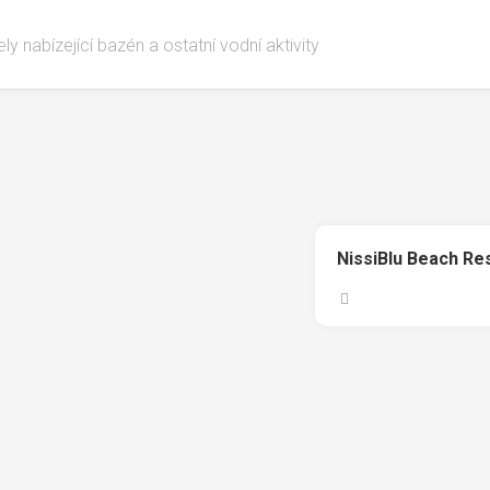
ly nabízející bazén a ostatní vodní aktivity
NissiBlu Beach Re