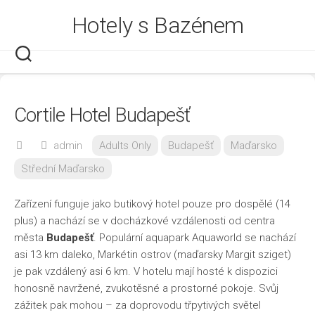
Skip
Hotely s Bazénem
to
content
Cortile Hotel Budapešť
admin
Adults Only
Budapešť
Maďarsko
Střední Maďarsko
Zařízení funguje jako butikový hotel pouze pro dospělé (14
plus) a nachází se v docházkové vzdálenosti od centra
města
Budapešť
. Populární aquapark Aquaworld se nachází
asi 13 km daleko, Markétin ostrov (maďarsky Margit sziget)
je pak vzdálený asi 6 km. V hotelu mají hosté k dispozici
honosně navržené, zvukotěsné a prostorné pokoje. Svůj
zážitek pak mohou – za doprovodu třpytivých světel