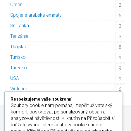
Omán
2
Spojené arabské emiráty
5
Srí Lanka
3
Tanzánie
3
Thajsko
8
Tunisko
9
Turecko
9
USA
9
Vietnam
6
Respektujeme vaše soukromí
Soubory cookie nám pomáhají zlepšit uživatelský
komfort, poskytovat personalizovaný obsah a
analyzovat návštěvnost. Kliknutím na
Přizpůsobit
si
můžete vybrat, které soubory cookie chcete