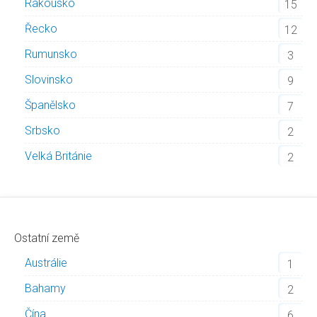
Rakousko
15
Řecko
12
Rumunsko
3
Slovinsko
9
Španělsko
7
Srbsko
2
Velká Británie
2
Ostatní země
Austrálie
1
Bahamy
2
Čína
6