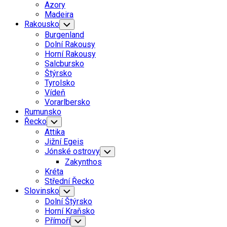
Azory
Madeira
Rakousko
Toggle
Child
Burgenland
Menu
Dolní Rakousy
Horní Rakousy
Salcbursko
Štýrsko
Tyrolsko
Vídeň
Vorarlbersko
Rumunsko
Řecko
Toggle
Child
Attika
Menu
Jižní Egeis
Jónské ostrovy
Toggle
Child
Zakynthos
Menu
Kréta
Střední Řecko
Slovinsko
Toggle
Child
Dolní Štýrsko
Menu
Horní Kraňsko
Přímoří
Toggle