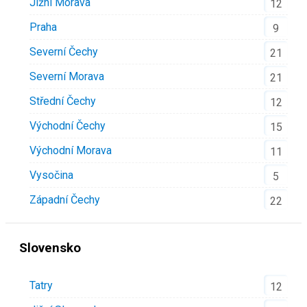
Jižní Morava
12
Praha
9
Severní Čechy
21
Severní Morava
21
Střední Čechy
12
Východní Čechy
15
Východní Morava
11
Vysočina
5
Západní Čechy
22
Slovensko
Tatry
12