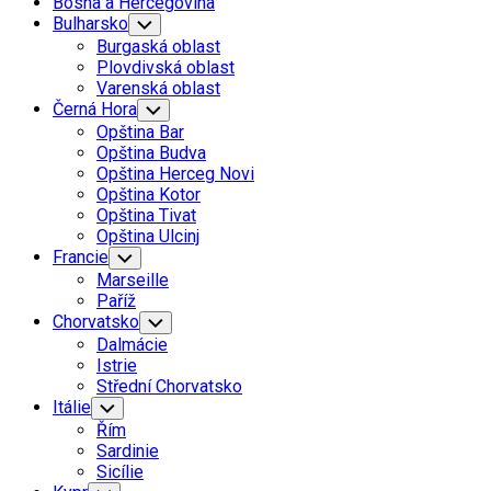
Bosna a Hercegovina
Bulharsko
Toggle
Child
Burgaská oblast
Menu
Plovdivská oblast
Varenská oblast
Černá Hora
Toggle
Child
Opština Bar
Menu
Opština Budva
Opština Herceg Novi
Opština Kotor
Opština Tivat
Opština Ulcinj
Francie
Toggle
Child
Marseille
Menu
Paříž
Chorvatsko
Toggle
Child
Dalmácie
Menu
Istrie
Střední Chorvatsko
Itálie
Toggle
Child
Řím
Menu
Sardinie
Sicílie