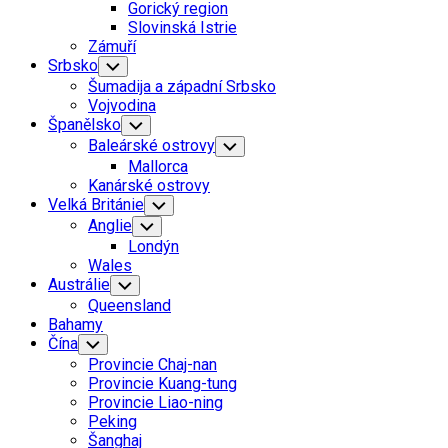
Child
Gorický region
Menu
Slovinská Istrie
Zámuří
Srbsko
Toggle
Child
Šumadija a západní Srbsko
Menu
Vojvodina
Španělsko
Toggle
Child
Baleárské ostrovy
Toggle
Menu
Child
Mallorca
Menu
Kanárské ostrovy
Velká Británie
Toggle
Child
Anglie
Toggle
Menu
Child
Londýn
Menu
Wales
Austrálie
Toggle
Child
Queensland
Menu
Bahamy
Čína
Toggle
Child
Provincie Chaj-nan
Menu
Provincie Kuang-tung
Provincie Liao-ning
Peking
Šanghaj