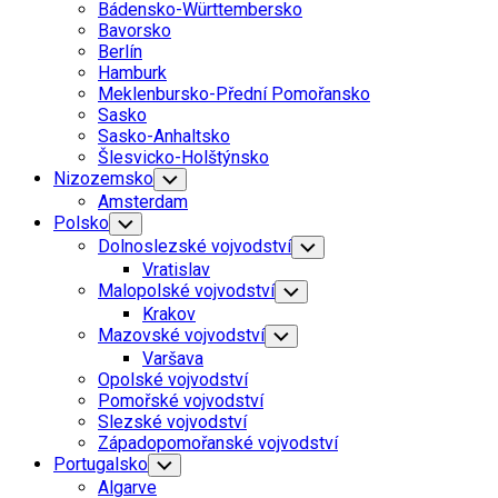
Child
Bádensko-Württembersko
Menu
Bavorsko
Berlín
Hamburk
Meklenbursko-Přední Pomořansko
Sasko
Sasko-Anhaltsko
Šlesvicko-Holštýnsko
Nizozemsko
Toggle
Child
Amsterdam
Menu
Polsko
Toggle
Child
Dolnoslezské vojvodství
Toggle
Menu
Child
Vratislav
Menu
Malopolské vojvodství
Toggle
Child
Krakov
Menu
Mazovské vojvodství
Toggle
Child
Varšava
Menu
Opolské vojvodství
Pomořské vojvodství
Slezské vojvodství
Západopomořanské vojvodství
Portugalsko
Toggle
Child
Algarve
Menu