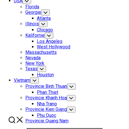
USA
Toggle
Child
Florida
Menu
Georgie
Toggle
Child
Atlanta
Menu
Illinois
Toggle
Child
Chicago
Menu
Kalifornie
Toggle
Child
Los Angeles
Menu
West Hollywood
Massachusetts
Nevada
New York
Texas
Toggle
Child
Houston
Menu
Vietnam
Toggle
Child
Provincie Binh Thuan
Toggle
Menu
Child
Phan Thiet
Menu
Provincie Khanh Hoa
Toggle
Child
Nha Trang
Menu
Provincie Kien Giang
Toggle
Child
Phu Quoc
Menu
Provincie Quang Nam