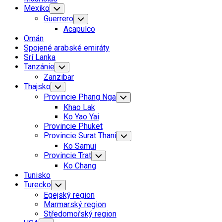
Mexiko
Toggle
Child
Guerrero
Toggle
Menu
Child
Acapulco
Menu
Omán
Spojené arabské emiráty
Srí Lanka
Tanzánie
Toggle
Child
Zanzibar
Menu
Thajsko
Toggle
Child
Provincie Phang Nga
Toggle
Menu
Child
Khao Lak
Menu
Ko Yao Yai
Provincie Phuket
Provincie Surat Thani
Toggle
Child
Ko Samui
Menu
Provincie Trat
Toggle
Child
Ko Chang
Menu
Tunisko
Turecko
Toggle
Child
Egejský region
Menu
Marmarský region
Středomořský region