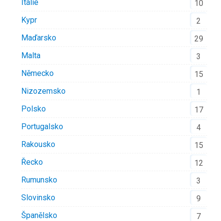
Itálie
10
Kypr
2
Maďarsko
29
Malta
3
Německo
15
Nizozemsko
1
Polsko
17
Portugalsko
4
Rakousko
15
Řecko
12
Rumunsko
3
Slovinsko
9
Španělsko
7