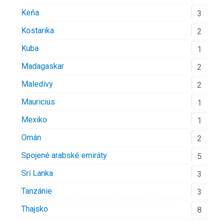
Keňa
3
Kostarika
2
Kuba
1
Madagaskar
2
Maledivy
2
Mauricius
1
Mexiko
1
Omán
2
Spojené arabské emiráty
5
Srí Lanka
3
Tanzánie
3
Thajsko
8