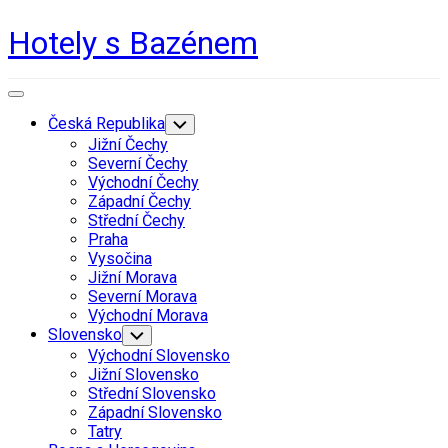
Skip
Hotely s Bazénem
to
content
Expand
Menu
Česká Republika
Toggle
Child
Jižní Čechy
Menu
Severní Čechy
Východní Čechy
Západní Čechy
Střední Čechy
Praha
Vysočina
Jižní Morava
Severní Morava
Východní Morava
Slovensko
Toggle
Child
Východní Slovensko
Menu
Jižní Slovensko
Střední Slovensko
Západní Slovensko
Tatry