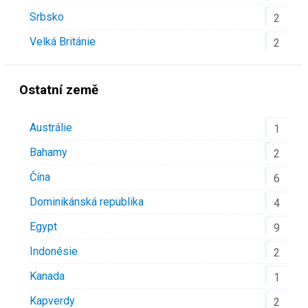
Srbsko
2
Velká Británie
2
Ostatní země
Austrálie
1
Bahamy
2
Čína
6
Dominikánská republika
4
Egypt
9
Indonésie
2
Kanada
1
Kapverdy
2