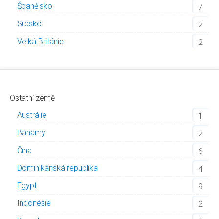
Španělsko
7
Srbsko
2
Velká Británie
2
Ostatní země
Austrálie
1
Bahamy
2
Čína
6
Dominikánská republika
4
Egypt
9
Indonésie
2