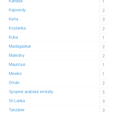
Kanada
1
Kapverdy
2
Keňa
3
Kostarika
2
Kuba
1
Madagaskar
2
Maledivy
2
Mauricius
1
Mexiko
1
Omán
2
Spojené arabské emiráty
5
Srí Lanka
3
Tanzánie
3