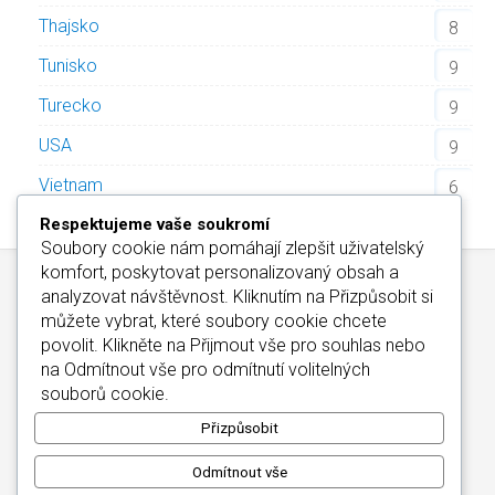
Thajsko
8
Tunisko
9
Turecko
9
USA
9
Vietnam
6
Respektujeme vaše soukromí
Soubory cookie nám pomáhají zlepšit uživatelský
komfort, poskytovat personalizovaný obsah a
analyzovat návštěvnost. Kliknutím na
Přizpůsobit
si
můžete vybrat, které soubory cookie chcete
povolit. Klikněte na
Přijmout vše
pro souhlas nebo
na
Odmítnout vše
pro odmítnutí volitelných
Kontakt
/
Informace o Cookies
/
Katalog Alfa-Elchron
souborů cookie.
Wellness Hotely Maďarsko
/
CZIN.eu
Copyright © 2026
Přizpůsobit
Odmítnout vše