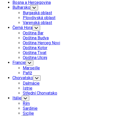
Bosna a Hercegovina
Bulharsko
Toggle
Child
Burgaská oblast
Menu
Plovdivská oblast
Varenská oblast
Černá Hora
Toggle
Child
Opština Bar
Menu
Opština Budva
Opština Herceg Novi
Opština Kotor
Opština Tivat
Opština Ulcinj
Francie
Toggle
Child
Marseille
Menu
Paříž
Chorvatsko
Toggle
Child
Dalmácie
Menu
Istrie
Střední Chorvatsko
Itálie
Toggle
Child
Řím
Menu
Sardinie
Sicílie