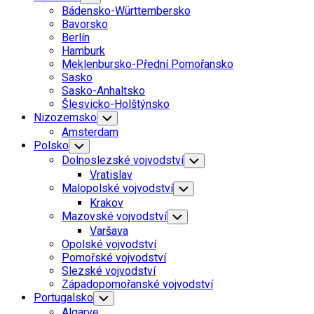
Child
Bádensko-Württembersko
Menu
Bavorsko
Berlín
Hamburk
Meklenbursko-Přední Pomořansko
Sasko
Sasko-Anhaltsko
Šlesvicko-Holštýnsko
Nizozemsko
Toggle
Child
Amsterdam
Menu
Polsko
Toggle
Child
Dolnoslezské vojvodství
Toggle
Menu
Child
Vratislav
Menu
Malopolské vojvodství
Toggle
Child
Krakov
Menu
Mazovské vojvodství
Toggle
Child
Varšava
Menu
Opolské vojvodství
Pomořské vojvodství
Slezské vojvodství
Západopomořanské vojvodství
Portugalsko
Toggle
Child
Algarve