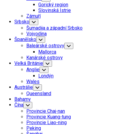
Child
Gorický region
Menu
Slovinská Istrie
Zámuří
Srbsko
Toggle
Child
Šumadija a západní Srbsko
Menu
Vojvodina
Španělsko
Toggle
Child
Baleárské ostrovy
Toggle
Menu
Child
Mallorca
Menu
Kanárské ostrovy
Velká Británie
Toggle
Child
Anglie
Toggle
Menu
Child
Londýn
Menu
Wales
Austrálie
Toggle
Child
Queensland
Menu
Bahamy
Čína
Toggle
Child
Provincie Chaj-nan
Menu
Provincie Kuang-tung
Provincie Liao-ning
Peking
Šanghaj