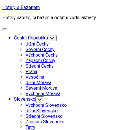
Skip
Hotely s Bazénem
to
Hotely nabízející bazén a ostatní vodní aktivity
content
Expand
Menu
Česká Republika
Toggle
Child
Jižní Čechy
Menu
Severní Čechy
Východní Čechy
Západní Čechy
Střední Čechy
Praha
Vysočina
Jižní Morava
Severní Morava
Východní Morava
Slovensko
Toggle
Child
Východní Slovensko
Menu
Jižní Slovensko
Střední Slovensko
Západní Slovensko
Tatry