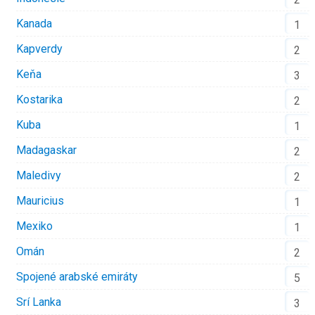
Kanada
1
Kapverdy
2
Keňa
3
Kostarika
2
Kuba
1
Madagaskar
2
Maledivy
2
Mauricius
1
Mexiko
1
Omán
2
Spojené arabské emiráty
5
Srí Lanka
3