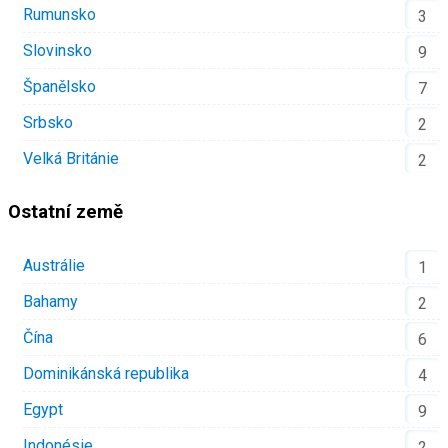
Rumunsko
3
Slovinsko
9
Španělsko
7
Srbsko
2
Velká Británie
2
Ostatní země
Austrálie
1
Bahamy
2
Čína
6
Dominikánská republika
4
Egypt
9
Indonésie
2