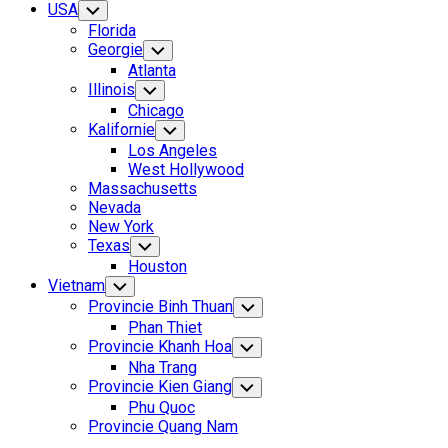
USA
Toggle
Child
Florida
Menu
Georgie
Toggle
Child
Atlanta
Menu
Illinois
Toggle
Child
Chicago
Menu
Kalifornie
Toggle
Child
Los Angeles
Menu
West Hollywood
Massachusetts
Nevada
New York
Texas
Toggle
Child
Houston
Menu
Vietnam
Toggle
Child
Provincie Binh Thuan
Toggle
Menu
Child
Phan Thiet
Menu
Provincie Khanh Hoa
Toggle
Child
Nha Trang
Menu
Provincie Kien Giang
Toggle
Child
Phu Quoc
Menu
Provincie Quang Nam