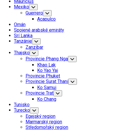
Mauricius
Mexiko
Toggle
Child
Guerrero
Toggle
Menu
Child
Acapulco
Menu
Omán
Spojené arabské emiráty
Srí Lanka
Tanzánie
Toggle
Child
Zanzibar
Menu
Thajsko
Toggle
Child
Provincie Phang Nga
Toggle
Menu
Child
Khao Lak
Menu
Ko Yao Yai
Provincie Phuket
Provincie Surat Thani
Toggle
Child
Ko Samui
Menu
Provincie Trat
Toggle
Child
Ko Chang
Menu
Tunisko
Turecko
Toggle
Child
Egejský region
Menu
Marmarský region
Středomořský region