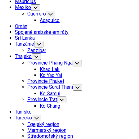
Mauricius
Mexiko
Toggle
Child
Guerrero
Toggle
Menu
Child
Acapulco
Menu
Omán
Spojené arabské emiráty
Current
Srí Lanka
Page:
Tanzánie
Toggle
Child
Zanzibar
Menu
Thajsko
Toggle
Child
Provincie Phang Nga
Toggle
Menu
Child
Khao Lak
Menu
Ko Yao Yai
Provincie Phuket
Provincie Surat Thani
Toggle
Child
Ko Samui
Menu
Provincie Trat
Toggle
Child
Ko Chang
Menu
Tunisko
Turecko
Toggle
Child
Egejský region
Menu
Marmarský region
Středomořský region