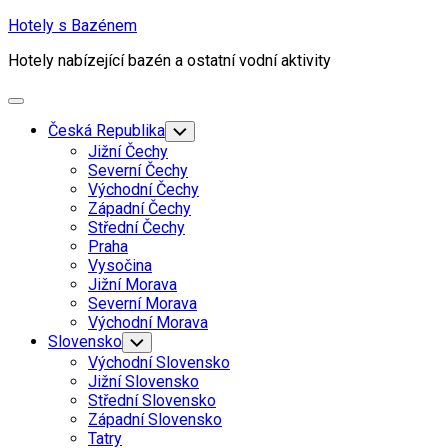
Skip
Hotely s Bazénem
to
Hotely nabízející bazén a ostatní vodní aktivity
content
Expand
Menu
Česká Republika
Toggle
Child
Jižní Čechy
Menu
Severní Čechy
Východní Čechy
Západní Čechy
Střední Čechy
Praha
Vysočina
Jižní Morava
Severní Morava
Východní Morava
Slovensko
Toggle
Child
Východní Slovensko
Menu
Jižní Slovensko
Střední Slovensko
Západní Slovensko
Tatry