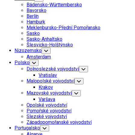
Child
Bádensko-Württembersko
Menu
Bavorsko
Berlín
Hamburk
Meklenbursko-Přední Pomořansko
Sasko
Sasko-Anhaltsko
Šlesvicko-Holštýnsko
Nizozemsko
Toggle
Child
Amsterdam
Menu
Polsko
Toggle
Child
Dolnoslezské vojvodství
Toggle
Menu
Child
Vratislav
Menu
Malopolské vojvodství
Toggle
Child
Krakov
Menu
Mazovské vojvodství
Toggle
Child
Varšava
Menu
Opolské vojvodství
Pomořské vojvodství
Slezské vojvodství
Západopomořanské vojvodství
Portugalsko
Toggle
Child
Algarve