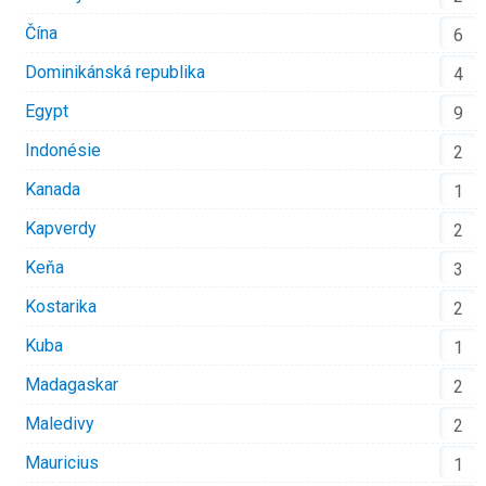
Čína
6
Dominikánská republika
4
Egypt
9
Indonésie
2
Kanada
1
Kapverdy
2
Keňa
3
Kostarika
2
Kuba
1
Madagaskar
2
Maledivy
2
Mauricius
1