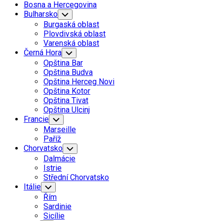
Bosna a Hercegovina
Bulharsko
Toggle
Child
Burgaská oblast
Menu
Plovdivská oblast
Varenská oblast
Černá Hora
Toggle
Child
Opština Bar
Menu
Opština Budva
Opština Herceg Novi
Opština Kotor
Opština Tivat
Opština Ulcinj
Francie
Toggle
Child
Marseille
Menu
Paříž
Chorvatsko
Toggle
Child
Dalmácie
Menu
Istrie
Střední Chorvatsko
Itálie
Toggle
Child
Řím
Menu
Sardinie
Sicílie