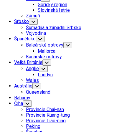
Child
Gorický region
Menu
Slovinská Istrie
Zámuří
Srbsko
Toggle
Child
Šumadija a západní Srbsko
Menu
Vojvodina
Španělsko
Toggle
Child
Baleárské ostrovy
Toggle
Menu
Child
Mallorca
Menu
Kanárské ostrovy
Velká Británie
Toggle
Child
Anglie
Toggle
Menu
Child
Londýn
Menu
Wales
Austrálie
Toggle
Child
Queensland
Menu
Bahamy
Čína
Toggle
Child
Provincie Chaj-nan
Menu
Provincie Kuang-tung
Provincie Liao-ning
Peking
Šanghaj