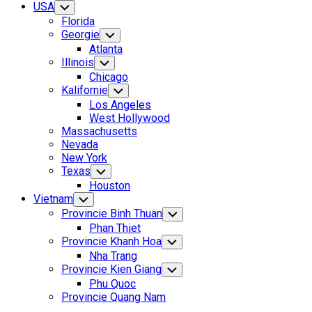
USA
Toggle
Child
Florida
Menu
Georgie
Toggle
Child
Atlanta
Menu
Illinois
Toggle
Child
Chicago
Menu
Kalifornie
Toggle
Child
Los Angeles
Menu
West Hollywood
Massachusetts
Nevada
New York
Texas
Toggle
Child
Houston
Menu
Vietnam
Toggle
Child
Provincie Binh Thuan
Toggle
Menu
Child
Phan Thiet
Menu
Provincie Khanh Hoa
Toggle
Child
Nha Trang
Menu
Provincie Kien Giang
Toggle
Child
Phu Quoc
Menu
Provincie Quang Nam