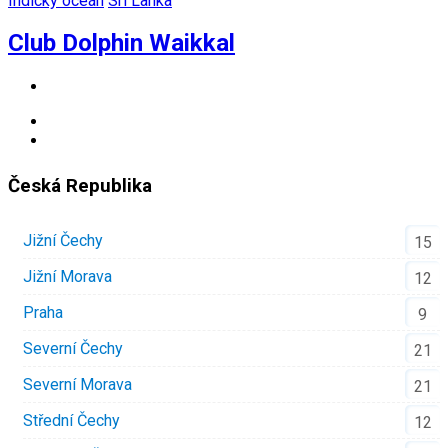
Indický oceán
Srí Lanka
Club Dolphin Waikkal
Česká Republika
Jižní Čechy
15
Jižní Morava
12
Praha
9
Severní Čechy
21
Severní Morava
21
Střední Čechy
12