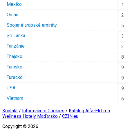
Mexiko
1
Omán
2
Spojené arabské emiráty
5
Srí Lanka
3
Tanzánie
3
Thajsko
8
Tunisko
9
Turecko
9
USA
9
Vietnam
6
Kontakt
/
Informace o Cookies
/
Katalog Alfa-Elchron
Wellness Hotely Maďarsko
/
CZIN.eu
Copyright © 2026