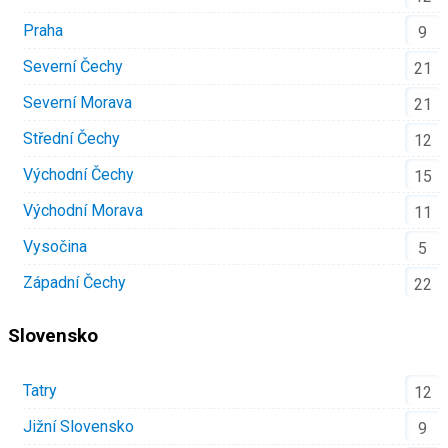
Praha
9
Severní Čechy
21
Severní Morava
21
Střední Čechy
12
Východní Čechy
15
Východní Morava
11
Vysočina
5
Západní Čechy
22
Slovensko
Tatry
12
Jižní Slovensko
9