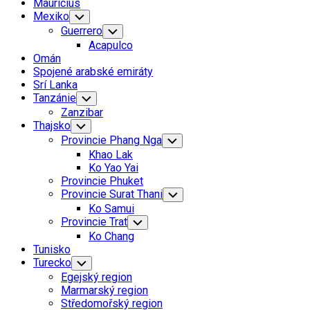
Mauricius
Mexiko
Toggle
Child
Guerrero
Toggle
Menu
Child
Acapulco
Menu
Omán
Spojené arabské emiráty
Srí Lanka
Tanzánie
Toggle
Child
Zanzibar
Menu
Thajsko
Toggle
Child
Provincie Phang Nga
Toggle
Menu
Child
Khao Lak
Menu
Ko Yao Yai
Provincie Phuket
Provincie Surat Thani
Toggle
Child
Ko Samui
Menu
Provincie Trat
Toggle
Child
Ko Chang
Menu
Tunisko
Turecko
Toggle
Child
Egejský region
Menu
Marmarský region
Středomořský region