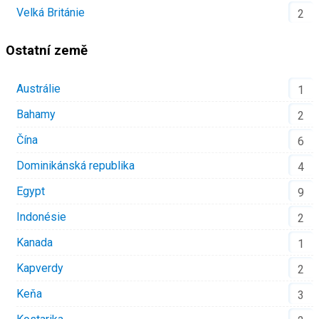
Velká Británie
2
Ostatní země
Austrálie
1
Bahamy
2
Čína
6
Dominikánská republika
4
Egypt
9
Indonésie
2
Kanada
1
Kapverdy
2
Keňa
3