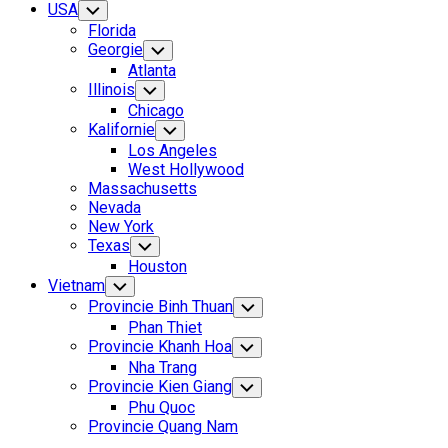
USA
Toggle
Child
Florida
Menu
Georgie
Toggle
Child
Atlanta
Menu
Illinois
Toggle
Child
Chicago
Menu
Kalifornie
Toggle
Child
Los Angeles
Menu
West Hollywood
Massachusetts
Nevada
New York
Texas
Toggle
Child
Houston
Menu
Vietnam
Toggle
Child
Provincie Binh Thuan
Toggle
Menu
Child
Phan Thiet
Menu
Provincie Khanh Hoa
Toggle
Child
Nha Trang
Menu
Provincie Kien Giang
Toggle
Child
Phu Quoc
Menu
Provincie Quang Nam