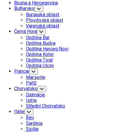
Bosna a Hercegovina
Bulharsko
Toggle
Child
Burgaská oblast
Menu
Plovdivská oblast
Varenská oblast
Černá Hora
Toggle
Child
Opština Bar
Menu
Opština Budva
Opština Herceg Novi
Opština Kotor
Opština Tivat
Opština Ulcinj
Francie
Toggle
Child
Marseille
Menu
Paříž
Chorvatsko
Toggle
Child
Dalmácie
Menu
Istrie
Střední Chorvatsko
Itálie
Toggle
Child
Řím
Menu
Sardinie
Sicílie