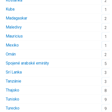
Kostarika
2
Kuba
1
Madagaskar
2
Maledivy
2
Mauricius
1
Mexiko
1
Omán
2
Spojené arabské emiráty
5
Srí Lanka
3
Tanzánie
3
Thajsko
8
Tunisko
9
Turecko
9