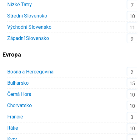
Nízké Tatry
7
Střední Slovensko
10
Východní Slovensko
11
Západní Slovensko
9
Evropa
Bosna a Hercegovina
2
Bulharsko
15
Černá Hora
10
Chorvatsko
10
Francie
3
Itálie
10
Kypr
2