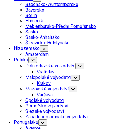
Child
Bádensko-Württembersko
Menu
Bavorsko
Berlín
Hamburk
Meklenbursko-Přední Pomořansko
Sasko
Sasko-Anhaltsko
Šlesvicko-Holštýnsko
Nizozemsko
Toggle
Child
Amsterdam
Menu
Polsko
Toggle
Child
Dolnoslezské vojvodství
Toggle
Menu
Child
Vratislav
Menu
Malopolské vojvodství
Toggle
Child
Krakov
Menu
Mazovské vojvodství
Toggle
Child
Varšava
Menu
Opolské vojvodství
Pomořské vojvodství
Slezské vojvodství
Západopomořanské vojvodství
Portugalsko
Toggle
Child
Algarve