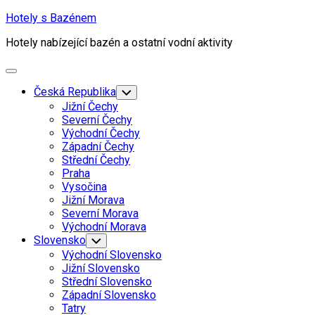
Skip
Hotely s Bazénem
to
Hotely nabízející bazén a ostatní vodní aktivity
content
Expand
Menu
Česká Republika
Toggle
Child
Jižní Čechy
Menu
Severní Čechy
Východní Čechy
Západní Čechy
Střední Čechy
Praha
Vysočina
Jižní Morava
Severní Morava
Východní Morava
Slovensko
Toggle
Child
Východní Slovensko
Menu
Jižní Slovensko
Střední Slovensko
Západní Slovensko
Tatry