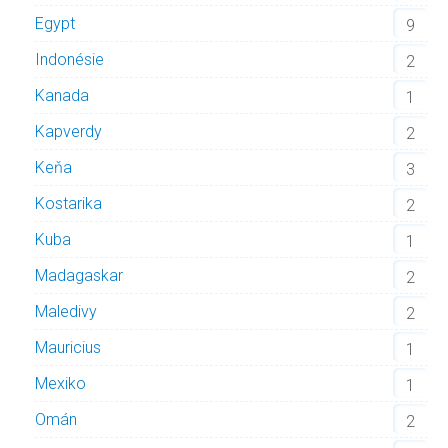
Egypt
9
Indonésie
2
Kanada
1
Kapverdy
2
Keňa
3
Kostarika
2
Kuba
1
Madagaskar
2
Maledivy
2
Mauricius
1
Mexiko
1
Omán
2