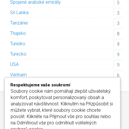
Spojené arabské emiráty
5
Srí Lanka
3
Tanzánie
3
Thajsko
8
Tunisko
9
Turecko
9
USA
9
Vietnam
6
Respektujeme vaše soukromí
Soubory cookie nám pomáhají zlepšit uživatelský
komfort, poskytovat personalizovaný obsah a
analyzovat návštěvnost. Kliknutím na
Přizpůsobit
si
můžete vybrat, které soubory cookie chcete
povolit. Klikněte na
Přijmout vše
pro souhlas nebo
na
Odmítnout vše
pro odmítnutí volitelných
Kontakt
/
Informace o Cookies
/
Katalog Alfa-Elchron