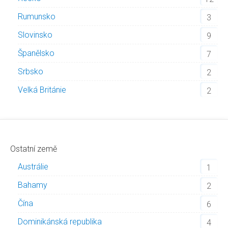
Rumunsko
3
Slovinsko
9
Španělsko
7
Srbsko
2
Velká Británie
2
Ostatní země
Austrálie
1
Bahamy
2
Čína
6
Dominikánská republika
4