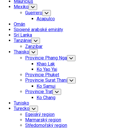
Mauricius
Mexiko
Toggle
Child
Guerrero
Toggle
Menu
Child
Acapulco
Menu
Omán
Spojené arabské emiráty
Srí Lanka
Tanzánie
Toggle
Child
Zanzibar
Menu
Thajsko
Toggle
Child
Provincie Phang Nga
Toggle
Menu
Child
Khao Lak
Menu
Ko Yao Yai
Provincie Phuket
Provincie Surat Thani
Toggle
Child
Ko Samui
Menu
Provincie Trat
Toggle
Child
Ko Chang
Menu
Tunisko
Turecko
Toggle
Child
Egejský region
Menu
Marmarský region
Středomořský region