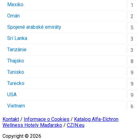
Mexiko
1
Omán
2
Spojené arabské emiráty
5
Srí Lanka
3
Tanzánie
3
Thajsko
8
Tunisko
9
Turecko
9
USA
9
Vietnam
6
Kontakt
/
Informace o Cookies
/
Katalog Alfa-Elchron
Wellness Hotely Maďarsko
/
CZIN.eu
Copyright © 2026