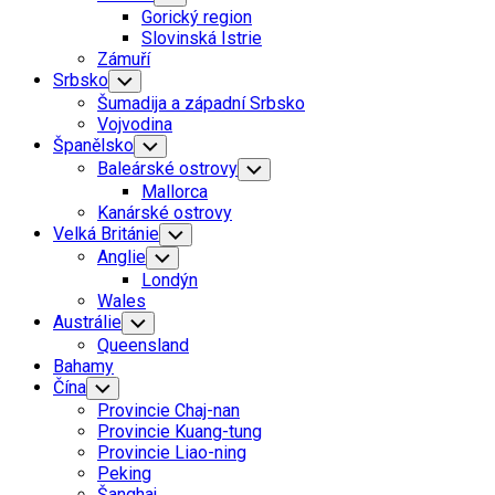
Child
Gorický region
Menu
Slovinská Istrie
Zámuří
Srbsko
Toggle
Child
Šumadija a západní Srbsko
Menu
Vojvodina
Španělsko
Toggle
Child
Baleárské ostrovy
Toggle
Menu
Child
Mallorca
Menu
Kanárské ostrovy
Velká Británie
Toggle
Child
Anglie
Toggle
Menu
Child
Londýn
Menu
Wales
Austrálie
Toggle
Child
Queensland
Menu
Bahamy
Čína
Toggle
Child
Provincie Chaj-nan
Menu
Provincie Kuang-tung
Provincie Liao-ning
Peking
Šanghaj