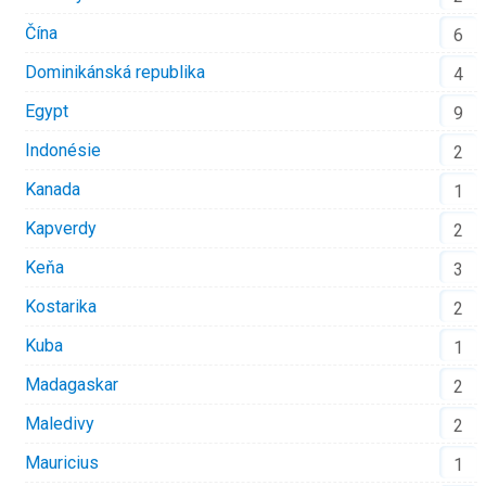
Čína
6
Dominikánská republika
4
Egypt
9
Indonésie
2
Kanada
1
Kapverdy
2
Keňa
3
Kostarika
2
Kuba
1
Madagaskar
2
Maledivy
2
Mauricius
1