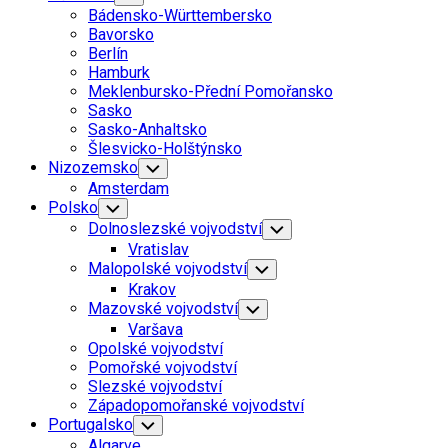
Child
Bádensko-Württembersko
Menu
Bavorsko
Berlín
Hamburk
Meklenbursko-Přední Pomořansko
Sasko
Sasko-Anhaltsko
Šlesvicko-Holštýnsko
Nizozemsko
Toggle
Child
Amsterdam
Menu
Polsko
Toggle
Child
Dolnoslezské vojvodství
Toggle
Menu
Child
Vratislav
Menu
Malopolské vojvodství
Toggle
Child
Krakov
Menu
Mazovské vojvodství
Toggle
Child
Varšava
Menu
Opolské vojvodství
Pomořské vojvodství
Slezské vojvodství
Západopomořanské vojvodství
Portugalsko
Toggle
Child
Algarve