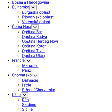
Bosna a Hercegovina
Bulharsko
Toggle
Child
Burgaská oblast
Menu
Plovdivská oblast
Varenská oblast
Current
Černá Hora
Toggle
Child
Page
Current
Opština Bar
Menu
Parent
Page:
Opština Budva
Opština Herceg Novi
Opština Kotor
Opština Tivat
Opština Ulcinj
Francie
Toggle
Child
Marseille
Menu
Paříž
Chorvatsko
Toggle
Child
Dalmácie
Menu
Istrie
Střední Chorvatsko
Itálie
Toggle
Child
Řím
Menu
Sardinie
Sicílie