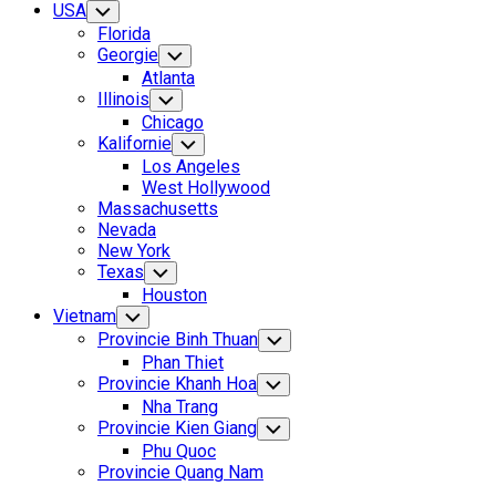
USA
Toggle
Child
Florida
Menu
Georgie
Toggle
Child
Atlanta
Menu
Illinois
Toggle
Child
Chicago
Menu
Kalifornie
Toggle
Child
Los Angeles
Menu
West Hollywood
Massachusetts
Nevada
New York
Texas
Toggle
Child
Houston
Menu
Vietnam
Toggle
Child
Provincie Binh Thuan
Toggle
Menu
Child
Phan Thiet
Menu
Provincie Khanh Hoa
Toggle
Child
Nha Trang
Menu
Provincie Kien Giang
Toggle
Child
Phu Quoc
Menu
Provincie Quang Nam