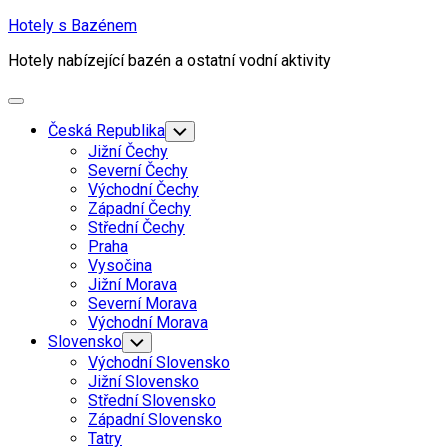
Skip
Hotely s Bazénem
to
Hotely nabízející bazén a ostatní vodní aktivity
content
Expand
Menu
Česká Republika
Toggle
Child
Jižní Čechy
Menu
Severní Čechy
Východní Čechy
Západní Čechy
Střední Čechy
Praha
Vysočina
Jižní Morava
Severní Morava
Východní Morava
Slovensko
Toggle
Child
Východní Slovensko
Menu
Jižní Slovensko
Střední Slovensko
Západní Slovensko
Tatry