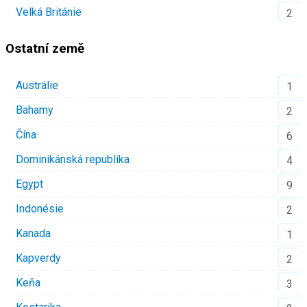
Velká Británie
2
Ostatní země
Austrálie
1
Bahamy
2
Čína
6
Dominikánská republika
4
Egypt
9
Indonésie
2
Kanada
1
Kapverdy
2
Keňa
3