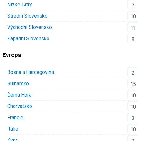
Nízké Tatry
7
Střední Slovensko
10
Východní Slovensko
11
Západní Slovensko
9
Evropa
Bosna a Hercegovina
2
Bulharsko
15
Černá Hora
10
Chorvatsko
10
Francie
3
Itálie
10
Kypr
2