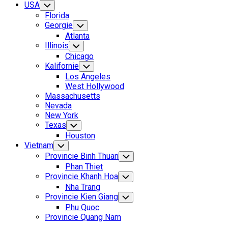
Current
USA
Toggle
Child
Page
Florida
Menu
Parent
Georgie
Toggle
Child
Atlanta
Menu
Current
Illinois
Toggle
Child
Page:
Chicago
Menu
Kalifornie
Toggle
Child
Los Angeles
Menu
West Hollywood
Massachusetts
Nevada
New York
Texas
Toggle
Child
Houston
Menu
Vietnam
Toggle
Child
Provincie Binh Thuan
Toggle
Menu
Child
Phan Thiet
Menu
Provincie Khanh Hoa
Toggle
Child
Nha Trang
Menu
Provincie Kien Giang
Toggle
Child
Phu Quoc
Menu
Provincie Quang Nam