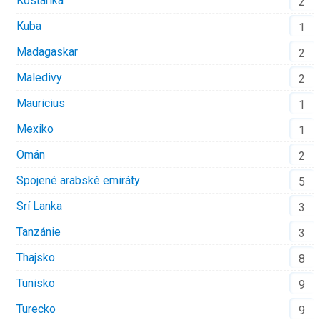
Kostarika
2
Kuba
1
Madagaskar
2
Maledivy
2
Mauricius
1
Mexiko
1
Omán
2
Spojené arabské emiráty
5
Srí Lanka
3
Tanzánie
3
Thajsko
8
Tunisko
9
Turecko
9