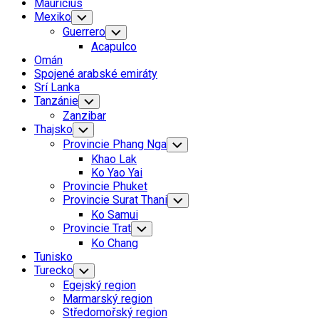
Mauricius
Mexiko
Toggle
Child
Guerrero
Toggle
Menu
Child
Acapulco
Menu
Omán
Spojené arabské emiráty
Srí Lanka
Tanzánie
Toggle
Child
Zanzibar
Menu
Thajsko
Toggle
Child
Provincie Phang Nga
Toggle
Menu
Child
Khao Lak
Menu
Ko Yao Yai
Provincie Phuket
Provincie Surat Thani
Toggle
Child
Ko Samui
Menu
Provincie Trat
Toggle
Child
Ko Chang
Menu
Tunisko
Turecko
Toggle
Child
Egejský region
Menu
Marmarský region
Středomořský region