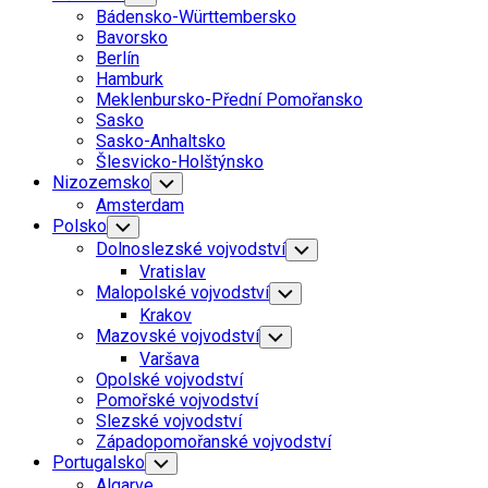
Child
Bádensko-Württembersko
Menu
Bavorsko
Berlín
Hamburk
Meklenbursko-Přední Pomořansko
Sasko
Sasko-Anhaltsko
Šlesvicko-Holštýnsko
Nizozemsko
Toggle
Child
Amsterdam
Menu
Polsko
Toggle
Child
Dolnoslezské vojvodství
Toggle
Menu
Child
Vratislav
Menu
Malopolské vojvodství
Toggle
Child
Krakov
Menu
Mazovské vojvodství
Toggle
Child
Varšava
Menu
Opolské vojvodství
Pomořské vojvodství
Slezské vojvodství
Západopomořanské vojvodství
Portugalsko
Toggle
Child
Algarve