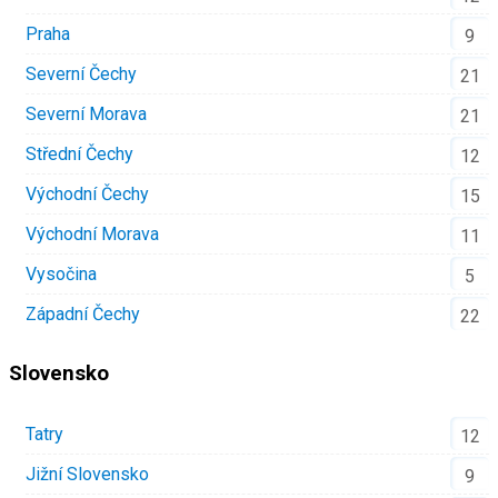
Praha
9
Severní Čechy
21
Severní Morava
21
Střední Čechy
12
Východní Čechy
15
Východní Morava
11
Vysočina
5
Západní Čechy
22
Slovensko
Tatry
12
Jižní Slovensko
9