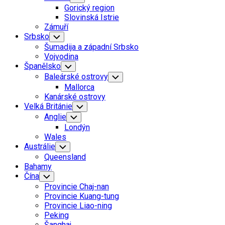
Child
Gorický region
Menu
Slovinská Istrie
Zámuří
Srbsko
Toggle
Child
Šumadija a západní Srbsko
Menu
Vojvodina
Španělsko
Toggle
Child
Baleárské ostrovy
Toggle
Menu
Child
Mallorca
Menu
Kanárské ostrovy
Velká Británie
Toggle
Child
Anglie
Toggle
Menu
Child
Londýn
Menu
Wales
Austrálie
Toggle
Child
Queensland
Menu
Bahamy
Čína
Toggle
Child
Provincie Chaj-nan
Menu
Provincie Kuang-tung
Provincie Liao-ning
Peking
Šanghaj