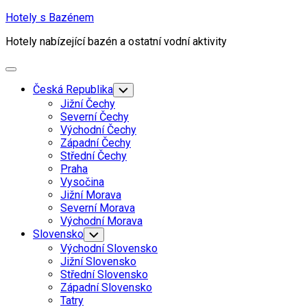
Skip
Hotely s Bazénem
to
Hotely nabízející bazén a ostatní vodní aktivity
content
Expand
Menu
Česká Republika
Toggle
Child
Jižní Čechy
Menu
Severní Čechy
Východní Čechy
Západní Čechy
Střední Čechy
Praha
Vysočina
Jižní Morava
Severní Morava
Východní Morava
Slovensko
Toggle
Child
Východní Slovensko
Menu
Jižní Slovensko
Střední Slovensko
Západní Slovensko
Tatry