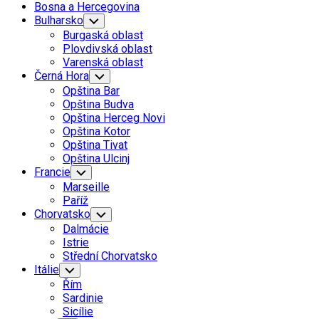
Bosna a Hercegovina
Bulharsko
Toggle
Child
Burgaská oblast
Menu
Plovdivská oblast
Varenská oblast
Černá Hora
Toggle
Child
Opština Bar
Menu
Opština Budva
Opština Herceg Novi
Opština Kotor
Opština Tivat
Opština Ulcinj
Francie
Toggle
Child
Marseille
Menu
Paříž
Chorvatsko
Toggle
Child
Dalmácie
Menu
Istrie
Střední Chorvatsko
Itálie
Toggle
Child
Řím
Menu
Sardinie
Sicílie