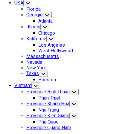
USA
Toggle
Child
Florida
Menu
Georgie
Toggle
Child
Atlanta
Menu
Illinois
Toggle
Child
Chicago
Menu
Kalifornie
Toggle
Child
Los Angeles
Menu
West Hollywood
Massachusetts
Nevada
New York
Texas
Toggle
Child
Houston
Menu
Vietnam
Toggle
Child
Provincie Binh Thuan
Toggle
Menu
Child
Phan Thiet
Menu
Provincie Khanh Hoa
Toggle
Child
Nha Trang
Menu
Provincie Kien Giang
Toggle
Child
Phu Quoc
Menu
Provincie Quang Nam