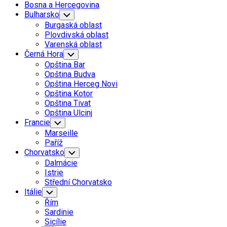
Bosna a Hercegovina
Bulharsko
Toggle
Child
Burgaská oblast
Menu
Plovdivská oblast
Varenská oblast
Černá Hora
Toggle
Child
Opština Bar
Menu
Opština Budva
Opština Herceg Novi
Opština Kotor
Opština Tivat
Opština Ulcinj
Francie
Toggle
Child
Marseille
Menu
Paříž
Chorvatsko
Toggle
Child
Dalmácie
Menu
Istrie
Střední Chorvatsko
Itálie
Toggle
Child
Řím
Menu
Sardinie
Sicílie