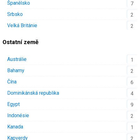
Španělsko
7
Srbsko
2
Velká Británie
2
Ostatní země
Austrálie
1
Bahamy
2
Čína
6
Dominikánská republika
4
Egypt
9
Indonésie
2
Kanada
1
Kapverdy
2