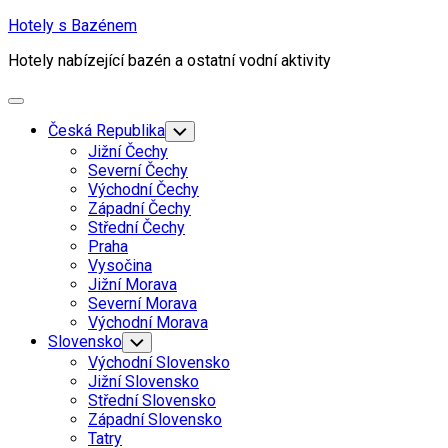
Skip
Hotely s Bazénem
to
Hotely nabízející bazén a ostatní vodní aktivity
content
Expand
Menu
Česká Republika
Toggle
Child
Jižní Čechy
Menu
Severní Čechy
Východní Čechy
Západní Čechy
Střední Čechy
Praha
Vysočina
Jižní Morava
Severní Morava
Východní Morava
Current
Slovensko
Toggle
Child
Page
Current
Východní Slovensko
Menu
Parent
Page:
Jižní Slovensko
Střední Slovensko
Západní Slovensko
Tatry