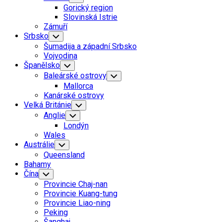
Child
Gorický region
Menu
Slovinská Istrie
Zámuří
Srbsko
Toggle
Child
Šumadija a západní Srbsko
Menu
Vojvodina
Španělsko
Toggle
Child
Baleárské ostrovy
Toggle
Menu
Child
Mallorca
Menu
Kanárské ostrovy
Velká Británie
Toggle
Child
Anglie
Toggle
Menu
Child
Londýn
Menu
Wales
Austrálie
Toggle
Child
Queensland
Menu
Bahamy
Čína
Toggle
Child
Provincie Chaj-nan
Menu
Provincie Kuang-tung
Provincie Liao-ning
Peking
Šanghaj