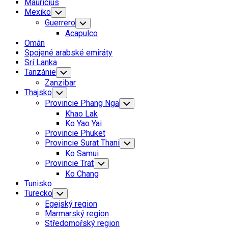
Mauricius
Mexiko
Toggle
Child
Guerrero
Toggle
Menu
Child
Acapulco
Menu
Omán
Spojené arabské emiráty
Srí Lanka
Tanzánie
Toggle
Child
Zanzibar
Menu
Thajsko
Toggle
Child
Provincie Phang Nga
Toggle
Menu
Child
Khao Lak
Menu
Ko Yao Yai
Provincie Phuket
Provincie Surat Thani
Toggle
Child
Ko Samui
Menu
Provincie Trat
Toggle
Child
Ko Chang
Menu
Tunisko
Turecko
Toggle
Child
Egejský region
Menu
Marmarský region
Středomořský region