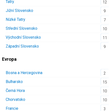
Tatry
12
Jižní Slovensko
9
Nízké Tatry
7
Střední Slovensko
10
Východní Slovensko
11
Západní Slovensko
9
Evropa
Bosna a Hercegovina
2
Bulharsko
15
Černá Hora
10
Chorvatsko
10
Francie
3