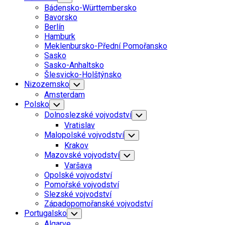
Child
Bádensko-Württembersko
Menu
Bavorsko
Berlín
Hamburk
Meklenbursko-Přední Pomořansko
Sasko
Sasko-Anhaltsko
Šlesvicko-Holštýnsko
Nizozemsko
Toggle
Child
Amsterdam
Menu
Polsko
Toggle
Child
Dolnoslezské vojvodství
Toggle
Menu
Child
Vratislav
Menu
Malopolské vojvodství
Toggle
Child
Krakov
Menu
Mazovské vojvodství
Toggle
Child
Varšava
Menu
Opolské vojvodství
Pomořské vojvodství
Slezské vojvodství
Západopomořanské vojvodství
Portugalsko
Toggle
Child
Algarve