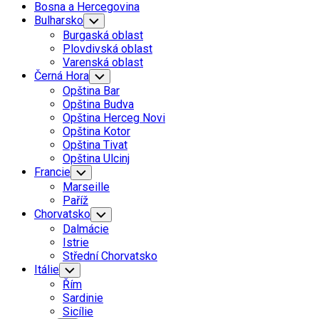
Bosna a Hercegovina
Bulharsko
Toggle
Child
Burgaská oblast
Menu
Plovdivská oblast
Varenská oblast
Černá Hora
Toggle
Child
Opština Bar
Menu
Opština Budva
Opština Herceg Novi
Opština Kotor
Opština Tivat
Opština Ulcinj
Francie
Toggle
Child
Marseille
Menu
Paříž
Chorvatsko
Toggle
Child
Dalmácie
Menu
Istrie
Střední Chorvatsko
Itálie
Toggle
Child
Řím
Menu
Sardinie
Sicílie