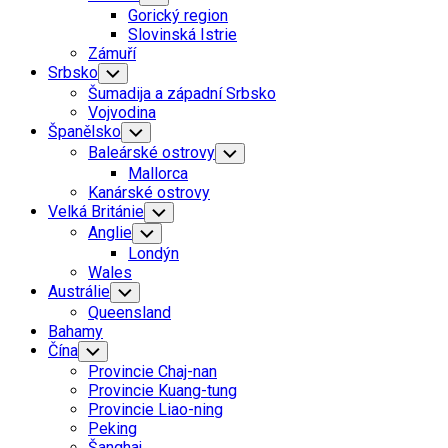
Child
Gorický region
Menu
Slovinská Istrie
Zámuří
Srbsko
Toggle
Child
Šumadija a západní Srbsko
Menu
Vojvodina
Španělsko
Toggle
Child
Baleárské ostrovy
Toggle
Menu
Child
Mallorca
Menu
Kanárské ostrovy
Velká Británie
Toggle
Child
Anglie
Toggle
Menu
Child
Londýn
Menu
Wales
Austrálie
Toggle
Child
Queensland
Menu
Bahamy
Čína
Toggle
Child
Provincie Chaj-nan
Menu
Provincie Kuang-tung
Provincie Liao-ning
Peking
Šanghaj