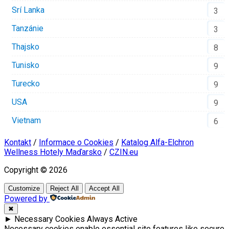
Srí Lanka
3
Tanzánie
3
Thajsko
8
Tunisko
9
Turecko
9
USA
9
Vietnam
6
Kontakt
/
Informace o Cookies
/
Katalog Alfa-Elchron
Wellness Hotely Maďarsko
/
CZIN.eu
Copyright © 2026
Customize
Reject All
Accept All
Powered by
✖
►
Necessary Cookies
Always Active
Necessary cookies enable essential site features like secure