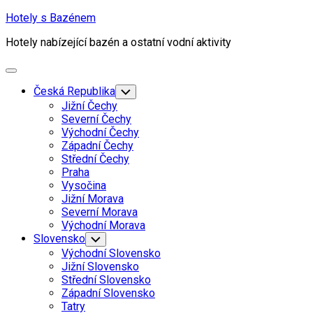
Skip
Hotely s Bazénem
to
Hotely nabízející bazén a ostatní vodní aktivity
content
Expand
Menu
Česká Republika
Toggle
Child
Jižní Čechy
Menu
Severní Čechy
Východní Čechy
Západní Čechy
Střední Čechy
Praha
Vysočina
Jižní Morava
Severní Morava
Východní Morava
Slovensko
Toggle
Child
Východní Slovensko
Menu
Jižní Slovensko
Střední Slovensko
Západní Slovensko
Tatry