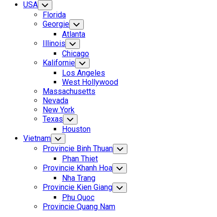
USA
Toggle
Child
Florida
Menu
Georgie
Toggle
Child
Atlanta
Menu
Illinois
Toggle
Child
Chicago
Menu
Kalifornie
Toggle
Child
Los Angeles
Menu
West Hollywood
Massachusetts
Nevada
New York
Texas
Toggle
Child
Houston
Menu
Current
Vietnam
Toggle
Child
Page
Current
Provincie Binh Thuan
Toggle
Menu
Parent
Child
Page:
Phan Thiet
Menu
Provincie Khanh Hoa
Toggle
Child
Nha Trang
Menu
Provincie Kien Giang
Toggle
Child
Phu Quoc
Menu
Provincie Quang Nam