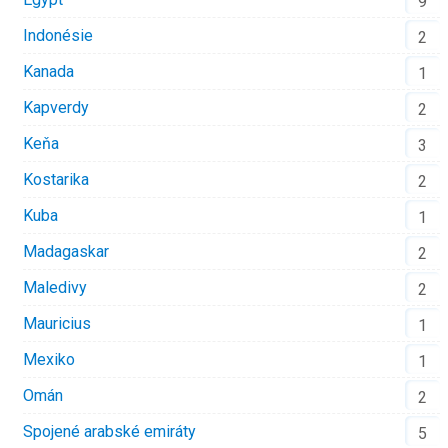
9
Indonésie
2
Kanada
1
Kapverdy
2
Keňa
3
Kostarika
2
Kuba
1
Madagaskar
2
Maledivy
2
Mauricius
1
Mexiko
1
Omán
2
Spojené arabské emiráty
5