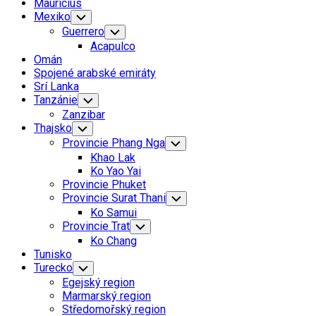
Mauricius
Mexiko
Toggle
Child
Guerrero
Toggle
Menu
Child
Acapulco
Menu
Omán
Spojené arabské emiráty
Srí Lanka
Tanzánie
Toggle
Child
Zanzibar
Menu
Thajsko
Toggle
Child
Provincie Phang Nga
Toggle
Menu
Child
Khao Lak
Menu
Ko Yao Yai
Provincie Phuket
Provincie Surat Thani
Toggle
Child
Ko Samui
Menu
Provincie Trat
Toggle
Child
Ko Chang
Menu
Tunisko
Turecko
Toggle
Child
Egejský region
Menu
Marmarský region
Středomořský region