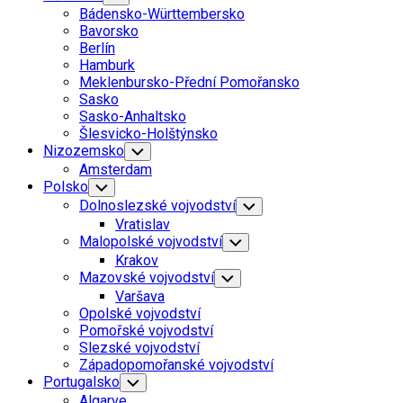
Child
Bádensko-Württembersko
Menu
Bavorsko
Berlín
Hamburk
Meklenbursko-Přední Pomořansko
Sasko
Sasko-Anhaltsko
Šlesvicko-Holštýnsko
Nizozemsko
Toggle
Child
Amsterdam
Menu
Polsko
Toggle
Child
Dolnoslezské vojvodství
Toggle
Menu
Child
Vratislav
Menu
Malopolské vojvodství
Toggle
Child
Krakov
Menu
Mazovské vojvodství
Toggle
Child
Varšava
Menu
Opolské vojvodství
Pomořské vojvodství
Slezské vojvodství
Západopomořanské vojvodství
Portugalsko
Toggle
Child
Algarve