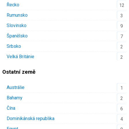
Řecko
12
Rumunsko
3
Slovinsko
9
Španělsko
7
Srbsko
2
Velká Británie
2
Ostatní země
Austrálie
1
Bahamy
2
Čína
6
Dominikánská republika
4
Egypt