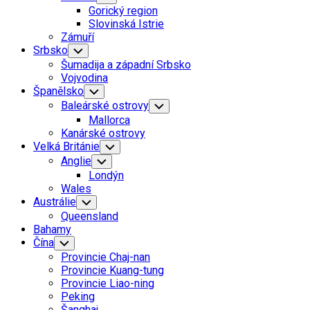
Child
Gorický region
Menu
Slovinská Istrie
Zámuří
Srbsko
Toggle
Child
Šumadija a západní Srbsko
Menu
Vojvodina
Current
Španělsko
Toggle
Child
Page
Baleárské ostrovy
Toggle
Menu
Parent
Child
Mallorca
Menu
Current
Kanárské ostrovy
Page
Velká Británie
Toggle
Child
Parent
Anglie
Toggle
Menu
Child
Londýn
Menu
Wales
Austrálie
Toggle
Child
Queensland
Menu
Bahamy
Čína
Toggle
Child
Provincie Chaj-nan
Menu
Provincie Kuang-tung
Provincie Liao-ning
Peking
Šanghaj