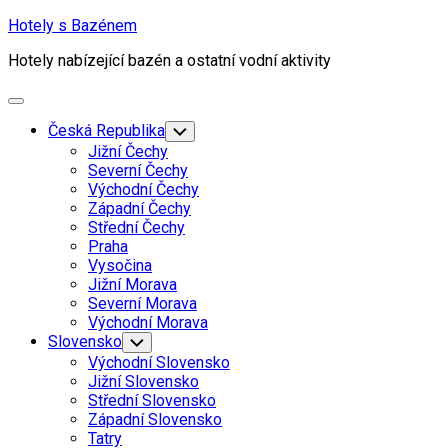
Skip
Hotely s Bazénem
to
Hotely nabízející bazén a ostatní vodní aktivity
content
Expand
Menu
Česká Republika
Toggle
Child
Jižní Čechy
Menu
Severní Čechy
Východní Čechy
Západní Čechy
Střední Čechy
Praha
Vysočina
Jižní Morava
Severní Morava
Východní Morava
Slovensko
Toggle
Child
Východní Slovensko
Menu
Jižní Slovensko
Střední Slovensko
Západní Slovensko
Tatry