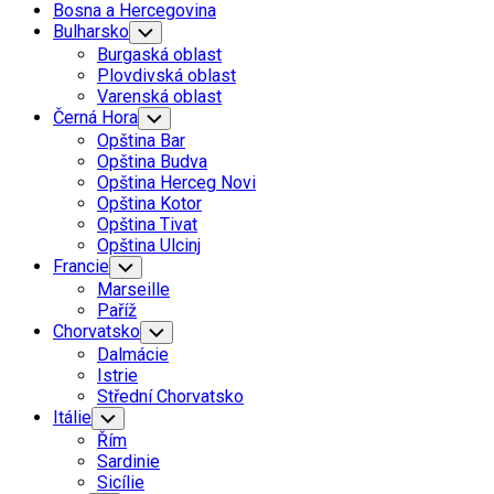
Bosna a Hercegovina
Bulharsko
Toggle
Child
Burgaská oblast
Menu
Plovdivská oblast
Varenská oblast
Černá Hora
Toggle
Child
Opština Bar
Menu
Opština Budva
Opština Herceg Novi
Opština Kotor
Opština Tivat
Opština Ulcinj
Francie
Toggle
Child
Marseille
Menu
Paříž
Chorvatsko
Toggle
Child
Dalmácie
Menu
Istrie
Střední Chorvatsko
Itálie
Toggle
Child
Řím
Menu
Sardinie
Sicílie