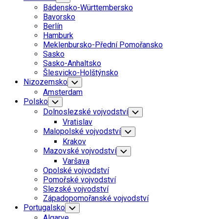
Child
Bádensko-Württembersko
Menu
Bavorsko
Berlín
Hamburk
Meklenbursko-Přední Pomořansko
Sasko
Sasko-Anhaltsko
Šlesvicko-Holštýnsko
Nizozemsko
Toggle
Child
Amsterdam
Menu
Polsko
Toggle
Child
Dolnoslezské vojvodství
Toggle
Menu
Child
Vratislav
Menu
Malopolské vojvodství
Toggle
Child
Krakov
Menu
Mazovské vojvodství
Toggle
Child
Varšava
Menu
Opolské vojvodství
Pomořské vojvodství
Slezské vojvodství
Západopomořanské vojvodství
Portugalsko
Toggle
Child
Algarve