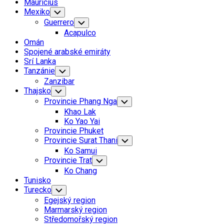
Mauricius
Mexiko
Toggle
Child
Guerrero
Toggle
Menu
Child
Acapulco
Menu
Omán
Spojené arabské emiráty
Srí Lanka
Tanzánie
Toggle
Child
Zanzibar
Menu
Thajsko
Toggle
Child
Provincie Phang Nga
Toggle
Menu
Child
Khao Lak
Menu
Ko Yao Yai
Provincie Phuket
Provincie Surat Thani
Toggle
Child
Ko Samui
Menu
Provincie Trat
Toggle
Child
Ko Chang
Menu
Tunisko
Turecko
Toggle
Child
Egejský region
Menu
Marmarský region
Středomořský region