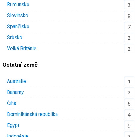
Rumunsko
3
Slovinsko
9
Španělsko
7
Srbsko
2
Velká Británie
2
Ostatní země
Austrálie
1
Bahamy
2
Čína
6
Dominikánská republika
4
Egypt
9
Indonésie
2