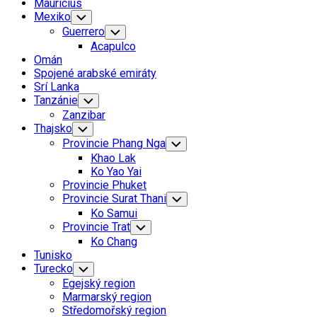
Mauricius
Mexiko
Toggle
Child
Guerrero
Toggle
Menu
Child
Acapulco
Menu
Omán
Spojené arabské emiráty
Srí Lanka
Tanzánie
Toggle
Child
Zanzibar
Menu
Thajsko
Toggle
Child
Provincie Phang Nga
Toggle
Menu
Child
Khao Lak
Menu
Ko Yao Yai
Provincie Phuket
Provincie Surat Thani
Toggle
Child
Ko Samui
Menu
Provincie Trat
Toggle
Child
Ko Chang
Menu
Tunisko
Turecko
Toggle
Child
Egejský region
Menu
Marmarský region
Středomořský region