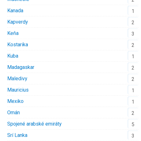
Kanada
1
Kapverdy
2
Keňa
3
Kostarika
2
Kuba
1
Madagaskar
2
Maledivy
2
Mauricius
1
Mexiko
1
Omán
2
Spojené arabské emiráty
5
Srí Lanka
3