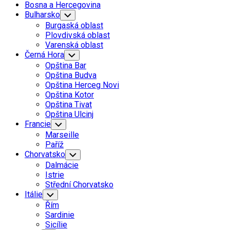
Bosna a Hercegovina
Bulharsko
Toggle
Child
Burgaská oblast
Menu
Plovdivská oblast
Varenská oblast
Černá Hora
Toggle
Child
Opština Bar
Menu
Opština Budva
Opština Herceg Novi
Opština Kotor
Opština Tivat
Opština Ulcinj
Francie
Toggle
Child
Marseille
Menu
Paříž
Chorvatsko
Toggle
Child
Dalmácie
Menu
Istrie
Střední Chorvatsko
Itálie
Toggle
Child
Řím
Menu
Sardinie
Sicílie