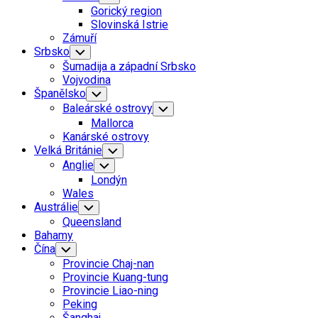
Child
Gorický region
Menu
Slovinská Istrie
Current
Zámuří
Page:
Srbsko
Toggle
Child
Šumadija a západní Srbsko
Menu
Vojvodina
Španělsko
Toggle
Child
Baleárské ostrovy
Toggle
Menu
Child
Mallorca
Menu
Kanárské ostrovy
Velká Británie
Toggle
Child
Anglie
Toggle
Menu
Child
Londýn
Menu
Wales
Austrálie
Toggle
Child
Queensland
Menu
Bahamy
Čína
Toggle
Child
Provincie Chaj-nan
Menu
Provincie Kuang-tung
Provincie Liao-ning
Peking
Šanghaj