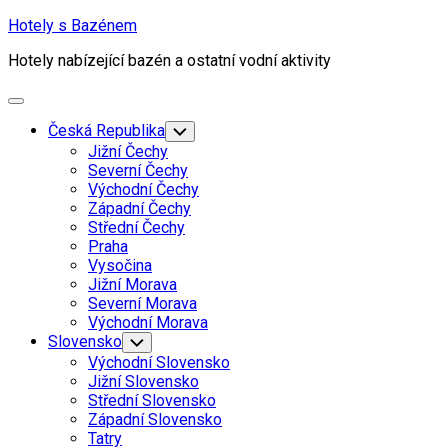
Skip
Hotely s Bazénem
to
Hotely nabízející bazén a ostatní vodní aktivity
content
Expand
Menu
Česká Republika
Toggle
Child
Jižní Čechy
Menu
Severní Čechy
Východní Čechy
Západní Čechy
Střední Čechy
Praha
Vysočina
Jižní Morava
Severní Morava
Východní Morava
Slovensko
Toggle
Child
Východní Slovensko
Menu
Jižní Slovensko
Střední Slovensko
Západní Slovensko
Tatry