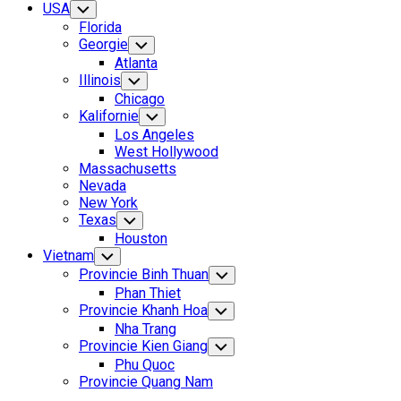
USA
Toggle
Child
Florida
Menu
Georgie
Toggle
Child
Atlanta
Menu
Illinois
Toggle
Child
Chicago
Menu
Kalifornie
Toggle
Child
Los Angeles
Menu
West Hollywood
Massachusetts
Nevada
New York
Texas
Toggle
Child
Houston
Menu
Vietnam
Toggle
Child
Provincie Binh Thuan
Toggle
Menu
Child
Phan Thiet
Menu
Provincie Khanh Hoa
Toggle
Child
Nha Trang
Menu
Provincie Kien Giang
Toggle
Child
Phu Quoc
Menu
Provincie Quang Nam