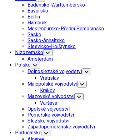
Child
Bádensko-Württembersko
Menu
Bavorsko
Berlín
Hamburk
Meklenbursko-Přední Pomořansko
Sasko
Sasko-Anhaltsko
Šlesvicko-Holštýnsko
Nizozemsko
Toggle
Child
Amsterdam
Menu
Polsko
Toggle
Child
Dolnoslezské vojvodství
Toggle
Menu
Child
Vratislav
Menu
Malopolské vojvodství
Toggle
Child
Krakov
Menu
Mazovské vojvodství
Toggle
Child
Varšava
Menu
Opolské vojvodství
Pomořské vojvodství
Slezské vojvodství
Západopomořanské vojvodství
Portugalsko
Toggle
Child
Algarve