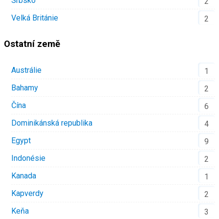
Srbsko
2
Velká Británie
2
Ostatní země
Austrálie
1
Bahamy
2
Čína
6
Dominikánská republika
4
Egypt
9
Indonésie
2
Kanada
1
Kapverdy
2
Keňa
3