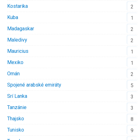
Kostarika
2
Kuba
1
Madagaskar
2
Maledivy
2
Mauricius
1
Mexiko
1
Omán
2
Spojené arabské emiráty
5
Srí Lanka
3
Tanzánie
3
Thajsko
8
Tunisko
9