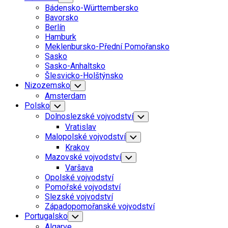
Child
Bádensko-Württembersko
Menu
Bavorsko
Berlín
Hamburk
Meklenbursko-Přední Pomořansko
Sasko
Sasko-Anhaltsko
Šlesvicko-Holštýnsko
Nizozemsko
Toggle
Child
Amsterdam
Menu
Polsko
Toggle
Child
Dolnoslezské vojvodství
Toggle
Menu
Child
Vratislav
Menu
Malopolské vojvodství
Toggle
Child
Krakov
Menu
Mazovské vojvodství
Toggle
Child
Varšava
Menu
Opolské vojvodství
Pomořské vojvodství
Slezské vojvodství
Západopomořanské vojvodství
Portugalsko
Toggle
Child
Algarve