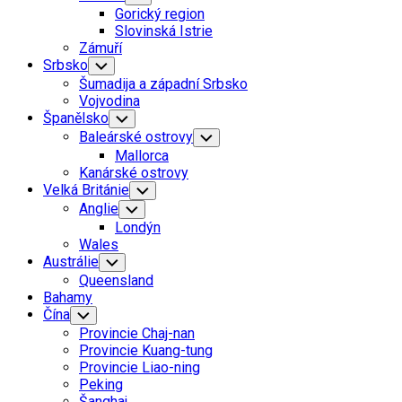
Child
Gorický region
Menu
Slovinská Istrie
Zámuří
Srbsko
Toggle
Child
Šumadija a západní Srbsko
Menu
Vojvodina
Španělsko
Toggle
Child
Baleárské ostrovy
Toggle
Menu
Child
Mallorca
Menu
Kanárské ostrovy
Velká Británie
Toggle
Child
Anglie
Toggle
Menu
Child
Londýn
Menu
Wales
Austrálie
Toggle
Child
Queensland
Menu
Bahamy
Čína
Toggle
Child
Provincie Chaj-nan
Menu
Provincie Kuang-tung
Provincie Liao-ning
Peking
Šanghaj