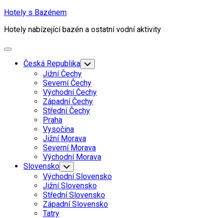
Skip
Hotely s Bazénem
to
Hotely nabízející bazén a ostatní vodní aktivity
content
Expand
Menu
Česká Republika
Toggle
Child
Jižní Čechy
Menu
Severní Čechy
Východní Čechy
Západní Čechy
Střední Čechy
Praha
Vysočina
Jižní Morava
Severní Morava
Východní Morava
Slovensko
Toggle
Child
Východní Slovensko
Menu
Jižní Slovensko
Střední Slovensko
Západní Slovensko
Tatry