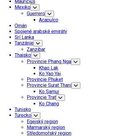
Mauricius
Mexiko
Toggle
Child
Guerrero
Toggle
Menu
Child
Acapulco
Menu
Omán
Spojené arabské emiráty
Srí Lanka
Tanzánie
Toggle
Child
Zanzibar
Menu
Current
Thajsko
Toggle
Child
Page
Provincie Phang Nga
Toggle
Menu
Parent
Child
Khao Lak
Menu
Ko Yao Yai
Provincie Phuket
Provincie Surat Thani
Toggle
Child
Ko Samui
Menu
Current
Provincie Trat
Toggle
Child
Page
Current
Ko Chang
Menu
Parent
Page:
Tunisko
Turecko
Toggle
Child
Egejský region
Menu
Marmarský region
Středomořský region