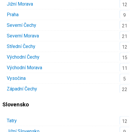
Jižní Morava
12
Praha
9
Severní Čechy
21
Severní Morava
21
Střední Čechy
12
Východní Čechy
15
Východní Morava
11
Vysočina
5
Západní Čechy
22
Slovensko
Tatry
12
Jižní Slovensko
9