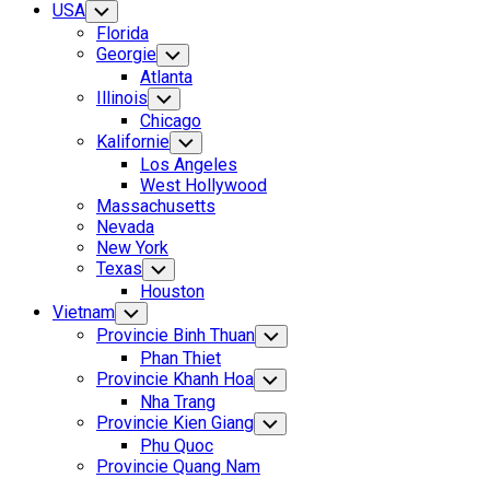
USA
Toggle
Child
Florida
Menu
Georgie
Toggle
Child
Atlanta
Menu
Illinois
Toggle
Child
Chicago
Menu
Kalifornie
Toggle
Child
Los Angeles
Menu
West Hollywood
Massachusetts
Nevada
New York
Texas
Toggle
Child
Houston
Menu
Vietnam
Toggle
Child
Provincie Binh Thuan
Toggle
Menu
Child
Phan Thiet
Menu
Provincie Khanh Hoa
Toggle
Child
Nha Trang
Menu
Provincie Kien Giang
Toggle
Child
Phu Quoc
Menu
Provincie Quang Nam