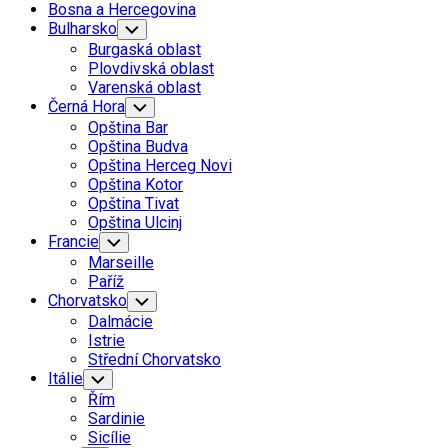
Bosna a Hercegovina
Bulharsko
Toggle
Child
Burgaská oblast
Menu
Plovdivská oblast
Varenská oblast
Černá Hora
Toggle
Child
Opština Bar
Menu
Opština Budva
Opština Herceg Novi
Opština Kotor
Opština Tivat
Opština Ulcinj
Francie
Toggle
Child
Marseille
Menu
Paříž
Chorvatsko
Toggle
Child
Dalmácie
Menu
Istrie
Střední Chorvatsko
Itálie
Toggle
Child
Řím
Menu
Sardinie
Sicílie