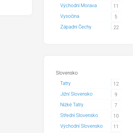
Východní Morava
11
Vysočina
5
Západní Čechy
22
Slovensko
Tatry
12
Jižní Slovensko
9
Nízké Tatry
7
Střední Slovensko
10
Východní Slovensko
11