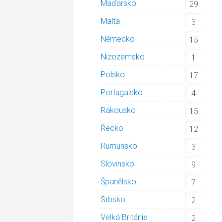
Maďarsko
29
Malta
3
Německo
15
Nizozemsko
1
Polsko
17
Portugalsko
4
Rakousko
15
Řecko
12
Rumunsko
3
Slovinsko
9
Španělsko
7
Srbsko
2
Velká Británie
2