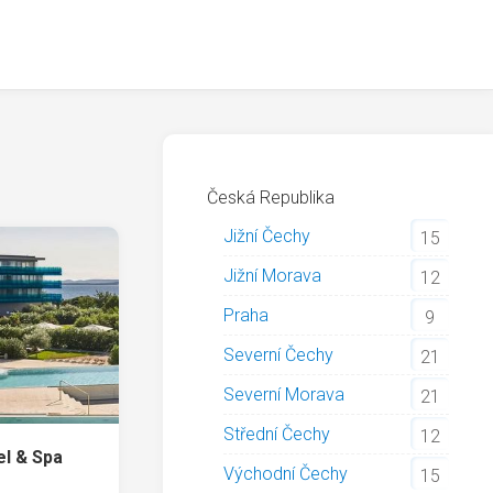
Česká Republika
Jižní Čechy
15
Jižní Morava
12
Praha
9
Severní Čechy
21
Severní Morava
21
Střední Čechy
12
el & Spa
Východní Čechy
15