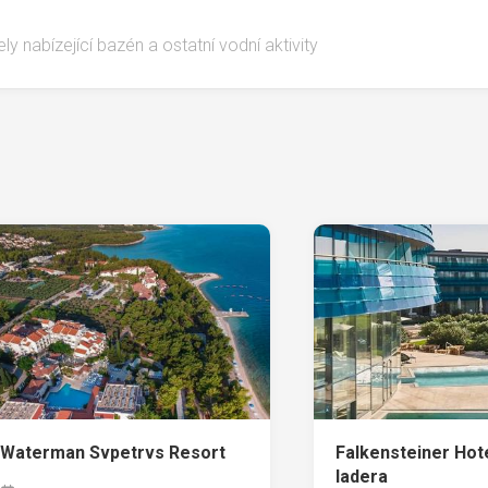
ly nabízející bazén a ostatní vodní aktivity
Waterman Svpetrvs Resort
Falkensteiner Hot
Iadera