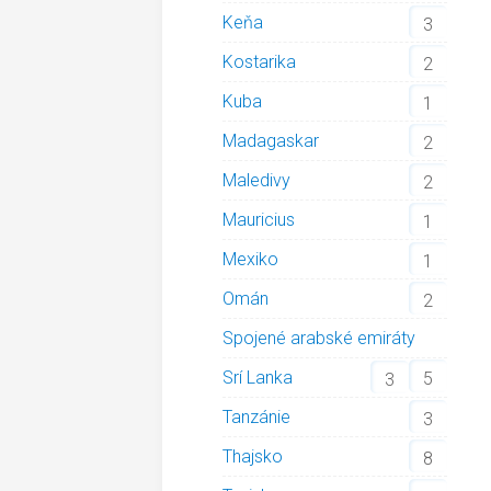
Keňa
3
Kostarika
2
Kuba
1
Madagaskar
2
Maledivy
2
Mauricius
1
Mexiko
1
Omán
2
Spojené arabské emiráty
Srí Lanka
5
3
Tanzánie
3
Thajsko
8