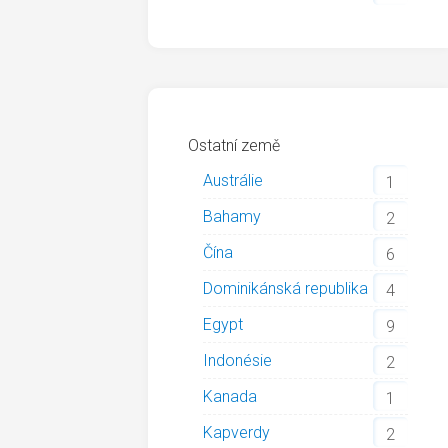
Ostatní země
Austrálie
1
Bahamy
2
Čína
6
Dominikánská republika
4
Egypt
9
Indonésie
2
Kanada
1
Kapverdy
2