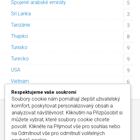
Spojené arabské emiráty
5
Srí Lanka
3
Tanzánie
3
Thajsko
8
Tunisko
9
Turecko
9
USA
9
Vietnam
6
Respektujeme vaše soukromí
Soubory cookie nám pomáhají zlepšit uživatelský
komfort, poskytovat personalizovaný obsah a
analyzovat návštěvnost. Kliknutím na
Přizpůsobit
si
můžete vybrat, které soubory cookie chcete
povolit. Klikněte na
Přijmout vše
pro souhlas nebo
na
Odmítnout vše
pro odmítnutí volitelných
Kontakt
/
Informace o Cookies
/
Katalog Alfa-Elchron