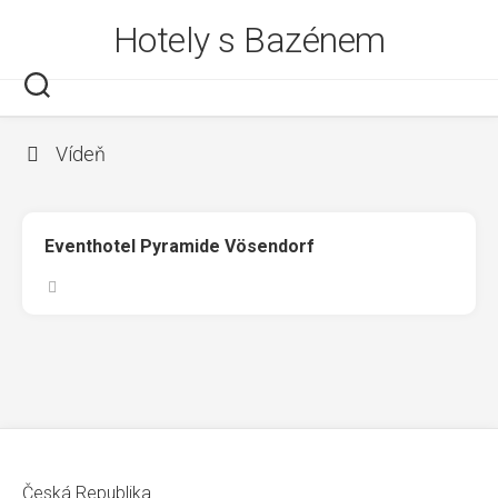
Skip
Hotely s Bazénem
to
content
Vídeň
Eventhotel Pyramide Vösendorf
Česká Republika