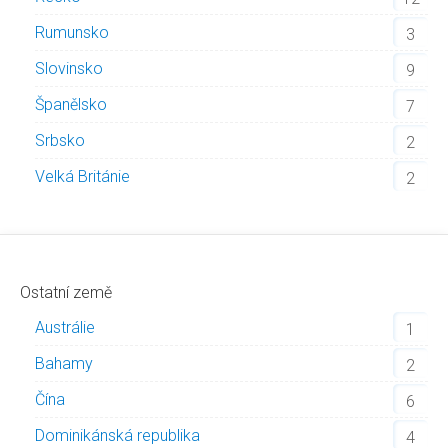
Rumunsko
3
Slovinsko
9
Španělsko
7
Srbsko
2
Velká Británie
2
Ostatní země
Austrálie
1
Bahamy
2
Čína
6
Dominikánská republika
4