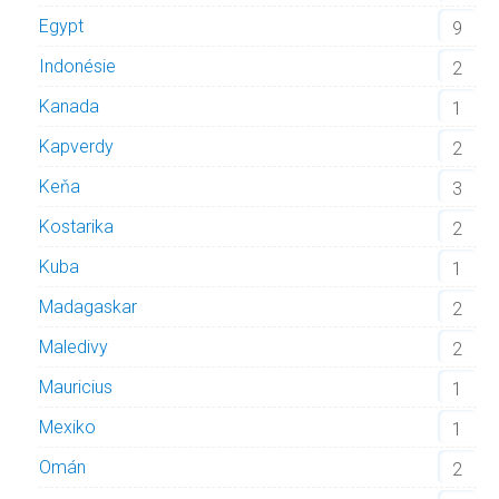
Egypt
9
Indonésie
2
Kanada
1
Kapverdy
2
Keňa
3
Kostarika
2
Kuba
1
Madagaskar
2
Maledivy
2
Mauricius
1
Mexiko
1
Omán
2