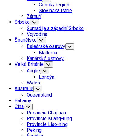
Child
Gorický region
Menu
Slovinská Istrie
Zámuří
Srbsko
Toggle
Child
Šumadija a západní Srbsko
Menu
Vojvodina
Španělsko
Toggle
Child
Baleárské ostrovy
Toggle
Menu
Child
Mallorca
Menu
Kanárské ostrovy
Velká Británie
Toggle
Child
Anglie
Toggle
Menu
Child
Londýn
Menu
Wales
Austrálie
Toggle
Child
Queensland
Menu
Bahamy
Čína
Toggle
Child
Provincie Chaj-nan
Menu
Provincie Kuang-tung
Provincie Liao-ning
Peking
Šanghaj