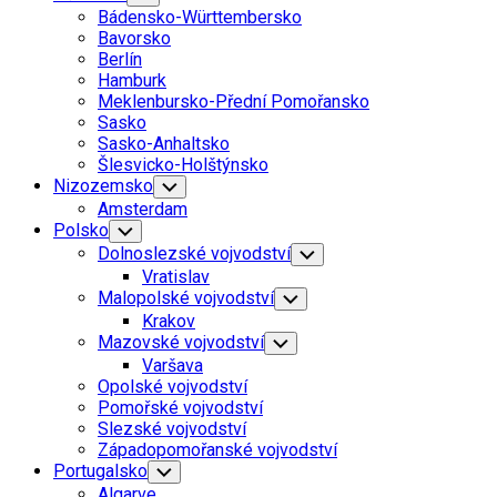
Child
Bádensko-Württembersko
Menu
Bavorsko
Berlín
Hamburk
Meklenbursko-Přední Pomořansko
Sasko
Sasko-Anhaltsko
Šlesvicko-Holštýnsko
Nizozemsko
Toggle
Child
Amsterdam
Menu
Polsko
Toggle
Child
Dolnoslezské vojvodství
Toggle
Menu
Child
Vratislav
Menu
Malopolské vojvodství
Toggle
Child
Krakov
Menu
Mazovské vojvodství
Toggle
Child
Varšava
Menu
Opolské vojvodství
Pomořské vojvodství
Slezské vojvodství
Západopomořanské vojvodství
Portugalsko
Toggle
Child
Algarve