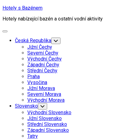
Skip
Hotely s Bazénem
to
Hotely nabízející bazén a ostatní vodní aktivity
content
Expand
Menu
Česká Republika
Toggle
Child
Jižní Čechy
Menu
Severní Čechy
Východní Čechy
Západní Čechy
Střední Čechy
Praha
Vysočina
Jižní Morava
Severní Morava
Východní Morava
Slovensko
Toggle
Child
Východní Slovensko
Menu
Jižní Slovensko
Střední Slovensko
Západní Slovensko
Tatry