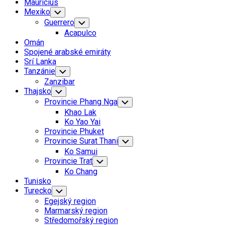
Mauricius
Current
Mexiko
Toggle
Child
Page
Current
Guerrero
Toggle
Menu
Parent
Child
Page
Current
Acapulco
Menu
Parent
Page:
Omán
Spojené arabské emiráty
Srí Lanka
Tanzánie
Toggle
Child
Zanzibar
Menu
Thajsko
Toggle
Child
Provincie Phang Nga
Toggle
Menu
Child
Khao Lak
Menu
Ko Yao Yai
Provincie Phuket
Provincie Surat Thani
Toggle
Child
Ko Samui
Menu
Provincie Trat
Toggle
Child
Ko Chang
Menu
Tunisko
Turecko
Toggle
Child
Egejský region
Menu
Marmarský region
Středomořský region