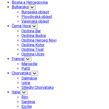
Bosna a Hercegovina
Bulharsko
Toggle
Child
Burgaská oblast
Menu
Plovdivská oblast
Varenská oblast
Černá Hora
Toggle
Child
Opština Bar
Menu
Opština Budva
Opština Herceg Novi
Opština Kotor
Opština Tivat
Opština Ulcinj
Francie
Toggle
Child
Marseille
Menu
Paříž
Chorvatsko
Toggle
Child
Dalmácie
Menu
Istrie
Střední Chorvatsko
Itálie
Toggle
Child
Řím
Menu
Sardinie
Sicílie