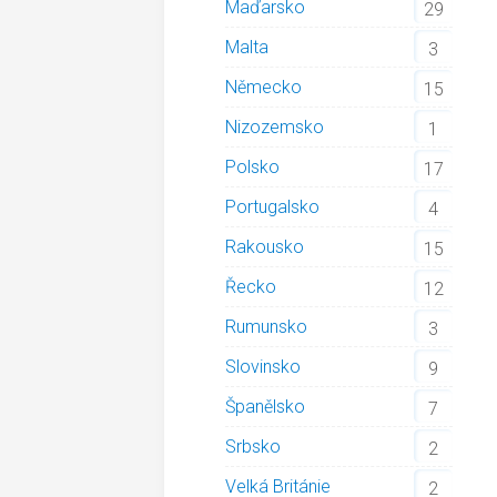
Maďarsko
29
Malta
3
Německo
15
Nizozemsko
1
Polsko
17
Portugalsko
4
Rakousko
15
Řecko
12
Rumunsko
3
Slovinsko
9
Španělsko
7
Srbsko
2
Velká Británie
2