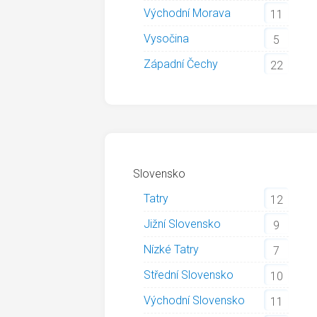
Východní Morava
11
Vysočina
5
Západní Čechy
22
Slovensko
Tatry
12
Jižní Slovensko
9
Nízké Tatry
7
Střední Slovensko
10
Východní Slovensko
11