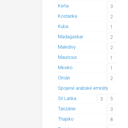
Keňa
3
Kostarika
2
Kuba
1
Madagaskar
2
Maledivy
2
Mauricius
1
Mexiko
1
Omán
2
Spojené arabské emiráty
Srí Lanka
5
3
Tanzánie
3
Thajsko
8