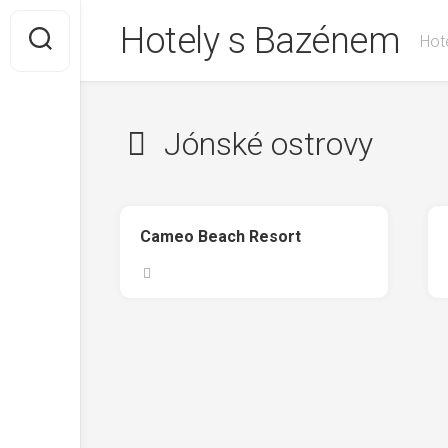
Skip
Hotely s Bazénem
to
Hote
content
Jónské ostrovy
Cameo Beach Resort