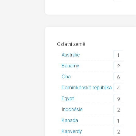
Ostatní země
Austrálie
1
Bahamy
2
Čína
6
Dominikánská republika
4
Egypt
9
Indonésie
2
Kanada
1
Kapverdy
2