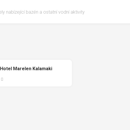
ly nabízející bazén a ostatní vodní aktivity
Hotel Marelen Kalamaki