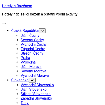
Skip
Hotely s Bazénem
to
Hotely nabízející bazén a ostatní vodní aktivity
content
Expand
Menu
Česká Republika
Toggle
Child
Jižní Čechy
Menu
Severní Čechy
Východní Čechy
Západní Čechy
Střední Čechy
Praha
Vysočina
Jižní Morava
Severní Morava
Východní Morava
Slovensko
Toggle
Child
Východní Slovensko
Menu
Jižní Slovensko
Střední Slovensko
Západní Slovensko
Tatry