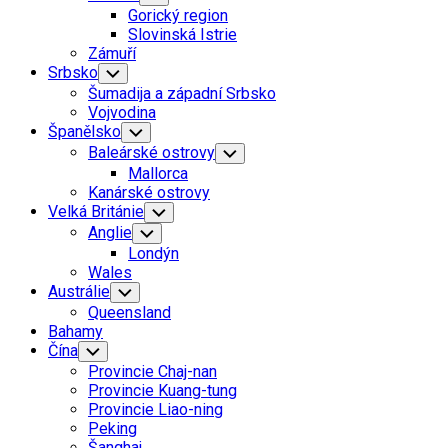
Child
Gorický region
Menu
Slovinská Istrie
Zámuří
Srbsko
Toggle
Child
Šumadija a západní Srbsko
Menu
Vojvodina
Španělsko
Toggle
Child
Baleárské ostrovy
Toggle
Menu
Child
Mallorca
Menu
Kanárské ostrovy
Velká Británie
Toggle
Child
Anglie
Toggle
Menu
Child
Londýn
Menu
Wales
Austrálie
Toggle
Child
Queensland
Menu
Bahamy
Čína
Toggle
Child
Provincie Chaj-nan
Menu
Provincie Kuang-tung
Provincie Liao-ning
Peking
Šanghaj