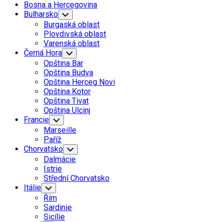
Bosna a Hercegovina
Bulharsko
Toggle
Child
Burgaská oblast
Menu
Plovdivská oblast
Varenská oblast
Current
Černá Hora
Toggle
Child
Page
Opština Bar
Menu
Parent
Opština Budva
Opština Herceg Novi
Current
Opština Kotor
Page:
Opština Tivat
Opština Ulcinj
Francie
Toggle
Child
Marseille
Menu
Paříž
Chorvatsko
Toggle
Child
Dalmácie
Menu
Istrie
Střední Chorvatsko
Itálie
Toggle
Child
Řím
Menu
Sardinie
Sicílie