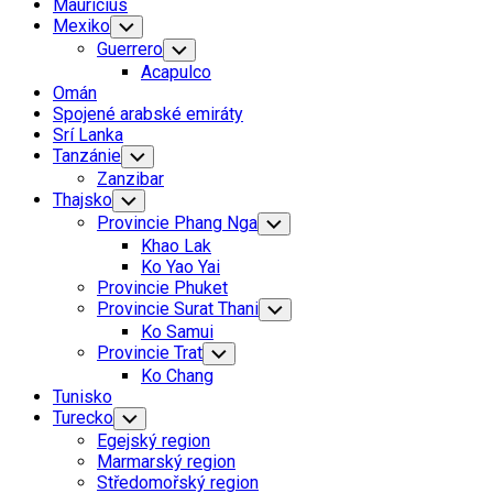
Mauricius
Mexiko
Toggle
Child
Guerrero
Toggle
Menu
Child
Acapulco
Menu
Omán
Spojené arabské emiráty
Srí Lanka
Tanzánie
Toggle
Child
Zanzibar
Menu
Thajsko
Toggle
Child
Provincie Phang Nga
Toggle
Menu
Child
Khao Lak
Menu
Ko Yao Yai
Provincie Phuket
Provincie Surat Thani
Toggle
Child
Ko Samui
Menu
Provincie Trat
Toggle
Child
Ko Chang
Menu
Tunisko
Turecko
Toggle
Child
Egejský region
Menu
Marmarský region
Středomořský region