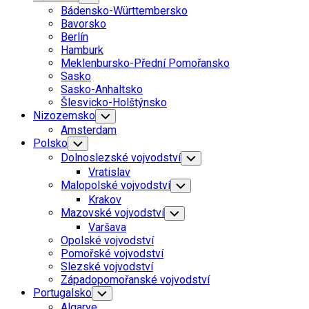
Child
Bádensko-Württembersko
Menu
Bavorsko
Berlín
Hamburk
Meklenbursko-Přední Pomořansko
Sasko
Sasko-Anhaltsko
Šlesvicko-Holštýnsko
Nizozemsko
Toggle
Child
Amsterdam
Menu
Polsko
Toggle
Child
Dolnoslezské vojvodství
Toggle
Menu
Child
Vratislav
Menu
Malopolské vojvodství
Toggle
Child
Krakov
Menu
Mazovské vojvodství
Toggle
Child
Varšava
Menu
Opolské vojvodství
Pomořské vojvodství
Slezské vojvodství
Západopomořanské vojvodství
Portugalsko
Toggle
Child
Algarve