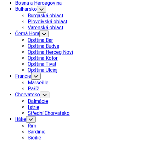
Bosna a Hercegovina
Bulharsko
Toggle
Child
Burgaská oblast
Menu
Plovdivská oblast
Varenská oblast
Černá Hora
Toggle
Child
Opština Bar
Menu
Opština Budva
Opština Herceg Novi
Opština Kotor
Opština Tivat
Opština Ulcinj
Francie
Toggle
Child
Marseille
Menu
Paříž
Chorvatsko
Toggle
Child
Dalmácie
Menu
Istrie
Střední Chorvatsko
Itálie
Toggle
Child
Řím
Menu
Sardinie
Sicílie