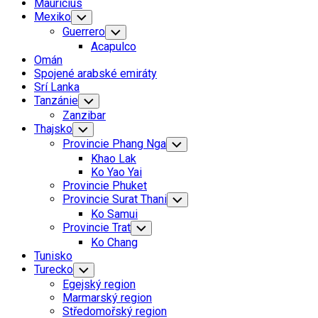
Mauricius
Mexiko
Toggle
Child
Guerrero
Toggle
Menu
Child
Acapulco
Menu
Omán
Spojené arabské emiráty
Srí Lanka
Tanzánie
Toggle
Child
Zanzibar
Menu
Thajsko
Toggle
Child
Provincie Phang Nga
Toggle
Menu
Child
Khao Lak
Menu
Ko Yao Yai
Provincie Phuket
Provincie Surat Thani
Toggle
Child
Ko Samui
Menu
Provincie Trat
Toggle
Child
Ko Chang
Menu
Tunisko
Turecko
Toggle
Child
Egejský region
Menu
Marmarský region
Středomořský region