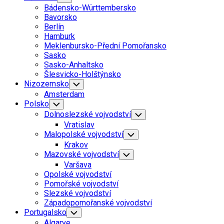
Child
Bádensko-Württembersko
Menu
Bavorsko
Berlín
Hamburk
Meklenbursko-Přední Pomořansko
Sasko
Sasko-Anhaltsko
Šlesvicko-Holštýnsko
Nizozemsko
Toggle
Child
Amsterdam
Menu
Polsko
Toggle
Child
Dolnoslezské vojvodství
Toggle
Menu
Child
Vratislav
Menu
Malopolské vojvodství
Toggle
Child
Krakov
Menu
Mazovské vojvodství
Toggle
Child
Varšava
Menu
Opolské vojvodství
Pomořské vojvodství
Slezské vojvodství
Západopomořanské vojvodství
Portugalsko
Toggle
Child
Algarve