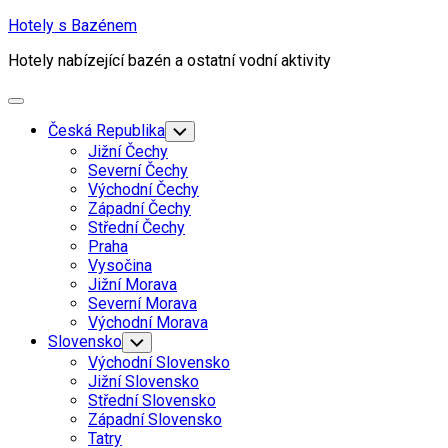
Skip
Hotely s Bazénem
to
Hotely nabízející bazén a ostatní vodní aktivity
content
Expand
Menu
Česká Republika
Toggle
Child
Jižní Čechy
Menu
Severní Čechy
Východní Čechy
Západní Čechy
Střední Čechy
Praha
Vysočina
Jižní Morava
Severní Morava
Východní Morava
Slovensko
Toggle
Child
Východní Slovensko
Menu
Jižní Slovensko
Střední Slovensko
Západní Slovensko
Tatry