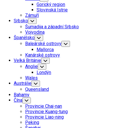
Child
Gorický region
Menu
Slovinská Istrie
Zámuří
Srbsko
Toggle
Child
Šumadija a západní Srbsko
Menu
Vojvodina
Španělsko
Toggle
Child
Baleárské ostrovy
Toggle
Menu
Child
Mallorca
Menu
Kanárské ostrovy
Velká Británie
Toggle
Child
Anglie
Toggle
Menu
Child
Londýn
Menu
Wales
Austrálie
Toggle
Child
Queensland
Menu
Bahamy
Čína
Toggle
Child
Provincie Chaj-nan
Menu
Provincie Kuang-tung
Provincie Liao-ning
Peking
Šanghaj