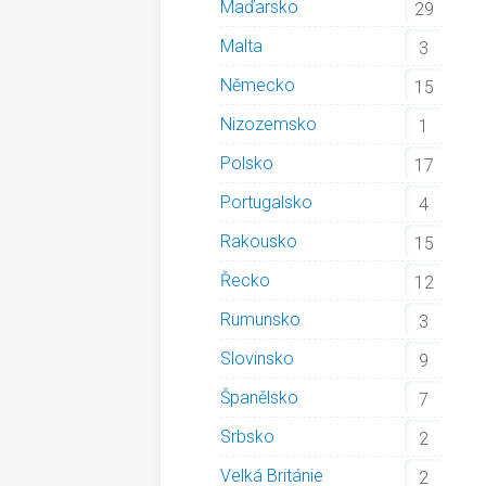
Maďarsko
29
Malta
3
Německo
15
Nizozemsko
1
Polsko
17
Portugalsko
4
Rakousko
15
Řecko
12
Rumunsko
3
Slovinsko
9
Španělsko
7
Srbsko
2
Velká Británie
2