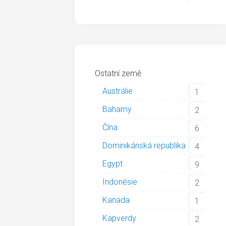
Ostatní země
Austrálie
1
Bahamy
2
Čína
6
Dominikánská republika
4
Egypt
9
Indonésie
2
Kanada
1
Kapverdy
2