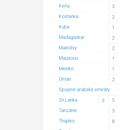
Keňa
3
Kostarika
2
Kuba
1
Madagaskar
2
Maledivy
2
Mauricius
1
Mexiko
1
Omán
2
Spojené arabské emiráty
Srí Lanka
5
3
Tanzánie
3
Thajsko
8