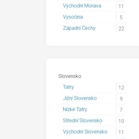
Východní Morava
11
Vysočina
5
Západní Čechy
22
Slovensko
Tatry
12
Jižní Slovensko
9
Nízké Tatry
7
Střední Slovensko
10
Východní Slovensko
11