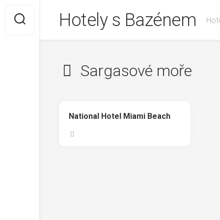
Skip
Hotely s Bazénem
to
Hote
content
Sargasové moře
National Hotel Miami Beach