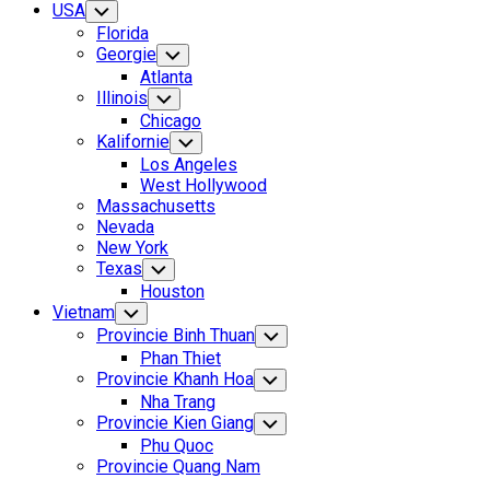
USA
Toggle
Child
Florida
Menu
Georgie
Toggle
Child
Atlanta
Menu
Illinois
Toggle
Child
Chicago
Menu
Kalifornie
Toggle
Child
Los Angeles
Menu
West Hollywood
Massachusetts
Nevada
New York
Texas
Toggle
Child
Houston
Menu
Vietnam
Toggle
Child
Provincie Binh Thuan
Toggle
Menu
Child
Phan Thiet
Menu
Provincie Khanh Hoa
Toggle
Child
Nha Trang
Menu
Provincie Kien Giang
Toggle
Child
Phu Quoc
Menu
Provincie Quang Nam