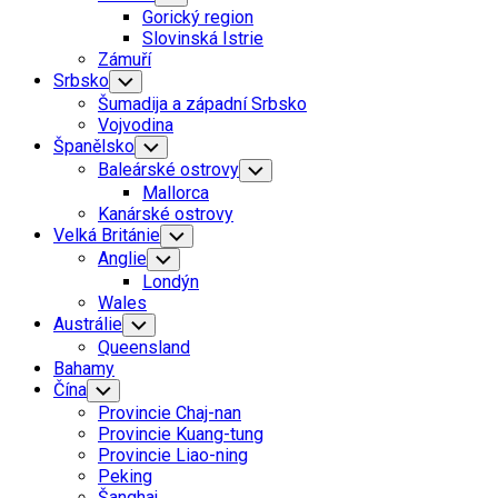
Child
Gorický region
Menu
Slovinská Istrie
Zámuří
Srbsko
Toggle
Child
Šumadija a západní Srbsko
Menu
Vojvodina
Španělsko
Toggle
Child
Baleárské ostrovy
Toggle
Menu
Child
Mallorca
Menu
Kanárské ostrovy
Velká Británie
Toggle
Child
Anglie
Toggle
Menu
Child
Londýn
Menu
Wales
Austrálie
Toggle
Child
Queensland
Menu
Bahamy
Čína
Toggle
Child
Provincie Chaj-nan
Menu
Provincie Kuang-tung
Provincie Liao-ning
Peking
Šanghaj