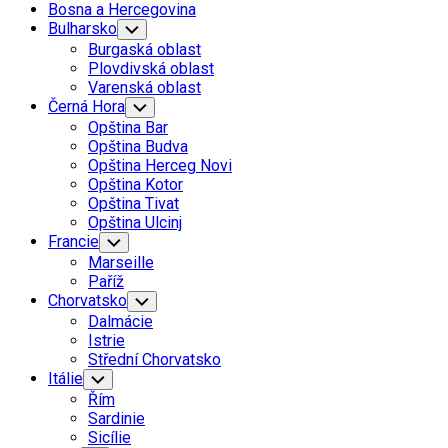
Bosna a Hercegovina
Bulharsko
Toggle
Child
Burgaská oblast
Menu
Plovdivská oblast
Varenská oblast
Černá Hora
Toggle
Child
Opština Bar
Menu
Opština Budva
Opština Herceg Novi
Opština Kotor
Opština Tivat
Opština Ulcinj
Francie
Toggle
Child
Marseille
Menu
Paříž
Chorvatsko
Toggle
Child
Dalmácie
Menu
Istrie
Střední Chorvatsko
Itálie
Toggle
Child
Řím
Menu
Sardinie
Sicílie