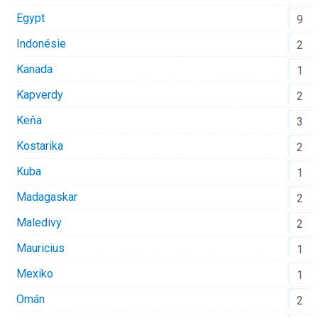
Egypt
9
Indonésie
2
Kanada
1
Kapverdy
2
Keňa
3
Kostarika
2
Kuba
1
Madagaskar
2
Maledivy
2
Mauricius
1
Mexiko
1
Omán
2