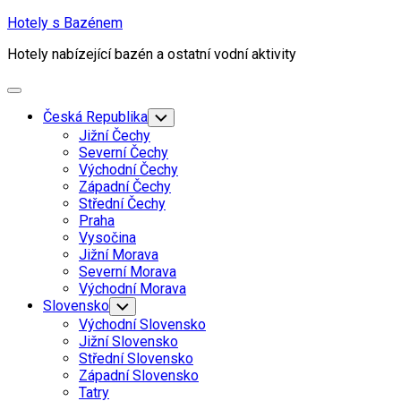
Skip
Hotely s Bazénem
to
Hotely nabízející bazén a ostatní vodní aktivity
content
Expand
Menu
Current
Česká Republika
Toggle
Child
Page
Jižní Čechy
Menu
Parent
Severní Čechy
Východní Čechy
Západní Čechy
Střední Čechy
Praha
Vysočina
Current
Jižní Morava
Page:
Severní Morava
Východní Morava
Slovensko
Toggle
Child
Východní Slovensko
Menu
Jižní Slovensko
Střední Slovensko
Západní Slovensko
Tatry