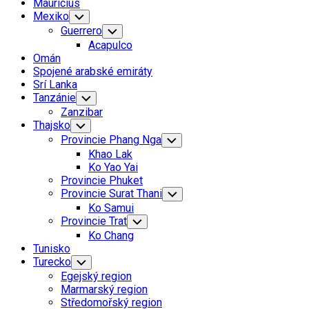
Mauricius
Mexiko
Toggle
Child
Guerrero
Toggle
Menu
Child
Acapulco
Menu
Omán
Spojené arabské emiráty
Srí Lanka
Tanzánie
Toggle
Child
Zanzibar
Menu
Thajsko
Toggle
Child
Provincie Phang Nga
Toggle
Menu
Child
Khao Lak
Menu
Ko Yao Yai
Provincie Phuket
Provincie Surat Thani
Toggle
Child
Ko Samui
Menu
Provincie Trat
Toggle
Child
Ko Chang
Menu
Tunisko
Turecko
Toggle
Child
Egejský region
Menu
Marmarský region
Středomořský region