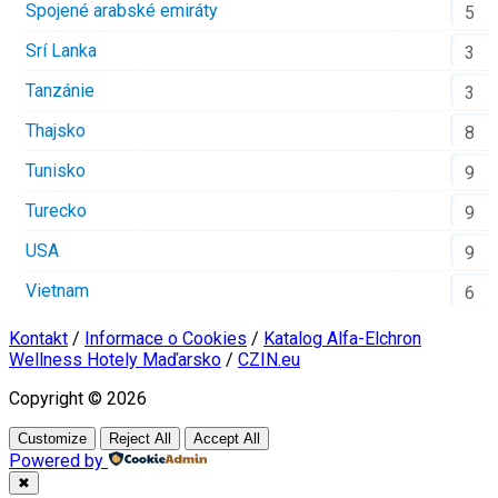
Spojené arabské emiráty
5
Srí Lanka
3
Tanzánie
3
Thajsko
8
Tunisko
9
Turecko
9
USA
9
Vietnam
6
Kontakt
/
Informace o Cookies
/
Katalog Alfa-Elchron
Wellness Hotely Maďarsko
/
CZIN.eu
Copyright © 2026
Customize
Reject All
Accept All
Powered by
✖