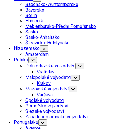
Child
Bádensko-Württembersko
Menu
Bavorsko
Berlín
Hamburk
Meklenbursko-Přední Pomořansko
Sasko
Sasko-Anhaltsko
Šlesvicko-Holštýnsko
Nizozemsko
Toggle
Child
Amsterdam
Menu
Polsko
Toggle
Child
Dolnoslezské vojvodství
Toggle
Menu
Child
Vratislav
Menu
Malopolské vojvodství
Toggle
Child
Krakov
Menu
Mazovské vojvodství
Toggle
Child
Varšava
Menu
Opolské vojvodství
Pomořské vojvodství
Slezské vojvodství
Západopomořanské vojvodství
Portugalsko
Toggle
Child
Algarve