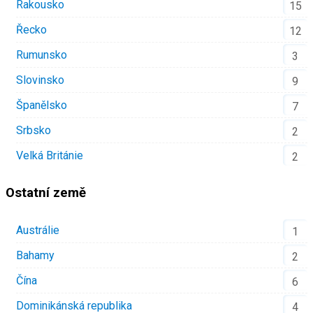
Rakousko
15
Řecko
12
Rumunsko
3
Slovinsko
9
Španělsko
7
Srbsko
2
Velká Británie
2
Ostatní země
Austrálie
1
Bahamy
2
Čína
6
Dominikánská republika
4