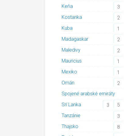
Keňa
3
Kostarika
2
Kuba
1
Madagaskar
2
Maledivy
2
Mauricius
1
Mexiko
1
Omán
2
Spojené arabské emiráty
Srí Lanka
5
3
Tanzánie
3
Thajsko
8