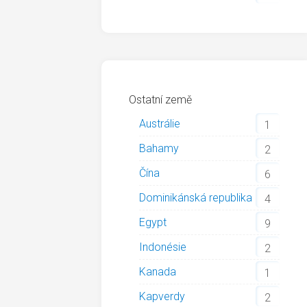
Ostatní země
Austrálie
1
Bahamy
2
Čína
6
Dominikánská republika
4
Egypt
9
Indonésie
2
Kanada
1
Kapverdy
2