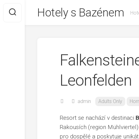
Skip
Hotely s Bazénem
to
Hote
content
Falkenstein
Leonfelden
admin
Adults Only
Hor
Resort se nachází v destinaci
B
Rakousích (region Mühlviertel)
pro dospělé a poskytuje unikát