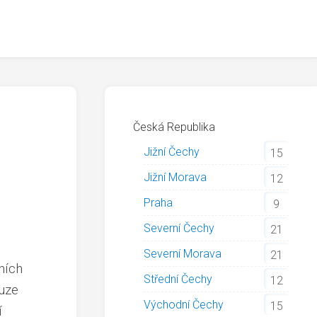
Česká Republika
Jižní Čechy
15
Jižní Morava
12
Praha
9
Severní Čechy
21
Severní Morava
21
ních
Střední Čechy
12
ouze
Východní Čechy
15
í