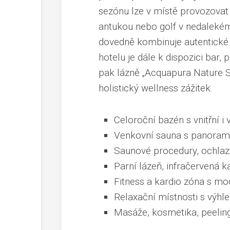
sezónu lze v místě provozovat j
antukou nebo golf v nedalekém 
dovedně kombinuje autentické 
hotelu je dále k dispozici bar
pak lázně „Acquapura Nature SP
holistický wellness zážitek.
Celoroční bazén s vnitřní i 
Venkovní sauna s panoram
Saunové procedury, ochlaz
Parní lázeň, infračervená k
Fitness a kardio zóna s m
Relaxační místnosti s výhl
Masáže, kosmetika, peelin