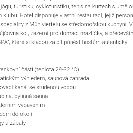
ógu, turistiku, cykloturistiku, tenis na kurtech s umělo
klubu. Hotel disponuje vlastní restaurací, jejíž person
speciality z Mühlviertelu se středomořskou kuchyní. V
, půjčovna kol, zázemí pro domácí mazlíčky, a předevší
A“, které si kladou za cíl přinést hostům autentický
venkovní částí (teplota 29-32 °C)
atickým výhledem, saunová zahrada
ovací kanál se studenou vodou
abina, bylinná sauna
oderním vybavením
edem do okolí
gy a zábaly