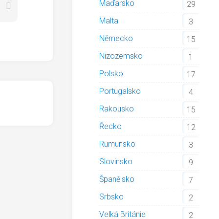
Maďarsko
29
Malta
3
Německo
15
Nizozemsko
1
Polsko
17
Portugalsko
4
Rakousko
15
Řecko
12
Rumunsko
3
Slovinsko
9
Španělsko
7
Srbsko
2
Velká Británie
2