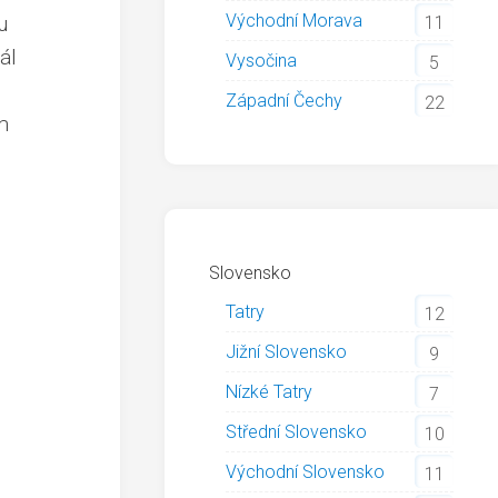
Východní Morava
u
11
ál
Vysočina
5
Západní Čechy
22
m
Slovensko
Tatry
12
Jižní Slovensko
9
Nízké Tatry
7
Střední Slovensko
10
Východní Slovensko
11