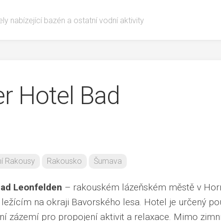
ly nabízející bazén a ostatní vodní aktivity
er Hotel Bad
ní Rakousy
Rakousko
Šumava
ad Leonfelden
– rakouském lázeňském městě v Hor
 ležícím na okraji Bavorského lesa. Hotel je určený p
ní zázemí pro propojení aktivit a relaxace. Mimo zimn