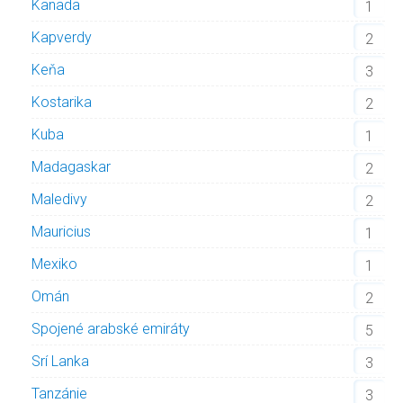
Kanada
1
Kapverdy
2
Keňa
3
Kostarika
2
Kuba
1
Madagaskar
2
Maledivy
2
Mauricius
1
Mexiko
1
Omán
2
Spojené arabské emiráty
5
Srí Lanka
3
Tanzánie
3