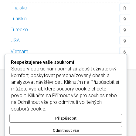
Thajsko
8
Tunisko
9
Turecko
9
USA
9
Vietnam
6
Respektujeme vaše soukromí
Soubory cookie nám pomáhají zlepšit uživatelský
komfort, poskytovat personalizovaný obsah a
analyzovat návštěvnost. Kliknutím na
Přizpůsobit
si
můžete vybrat, které soubory cookie chcete
povolit. Klikněte na
Přijmout vše
pro souhlas nebo
na
Odmítnout vše
pro odmítnutí volitelných
Kontakt
/
Informace o Cookies
/
Katalog Alfa-Elchron
souborů cookie.
Wellness Hotely Maďarsko
/
CZIN.eu
Copyright © 2026
Přizpůsobit
Odmítnout vše