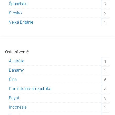
Španělsko
7
Srbsko
2
Velká Británie
2
Ostatní země
Austrálie
1
Bahamy
2
Čína
6
Dominikánská republika
4
Egypt
9
Indonésie
2