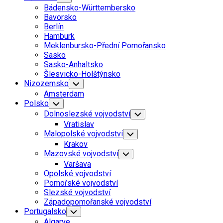
Child
Page
Bádensko-Württembersko
Menu
Parent
Bavorsko
Berlín
Hamburk
Meklenbursko-Přední Pomořansko
Sasko
Current
Sasko-Anhaltsko
Page:
Šlesvicko-Holštýnsko
Nizozemsko
Toggle
Child
Amsterdam
Menu
Polsko
Toggle
Child
Dolnoslezské vojvodství
Toggle
Menu
Child
Vratislav
Menu
Malopolské vojvodství
Toggle
Child
Krakov
Menu
Mazovské vojvodství
Toggle
Child
Varšava
Menu
Opolské vojvodství
Pomořské vojvodství
Slezské vojvodství
Západopomořanské vojvodství
Portugalsko
Toggle
Child
Algarve