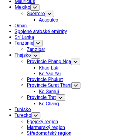
Mauricius
Mexiko
Toggle
Child
Guerrero
Toggle
Menu
Child
Acapulco
Menu
Omán
Spojené arabské emiráty
Srí Lanka
Tanzánie
Toggle
Child
Zanzibar
Menu
Thajsko
Toggle
Child
Provincie Phang Nga
Toggle
Menu
Child
Khao Lak
Menu
Ko Yao Yai
Provincie Phuket
Provincie Surat Thani
Toggle
Child
Ko Samui
Menu
Provincie Trat
Toggle
Child
Ko Chang
Menu
Tunisko
Turecko
Toggle
Child
Egejský region
Menu
Marmarský region
Středomořský region