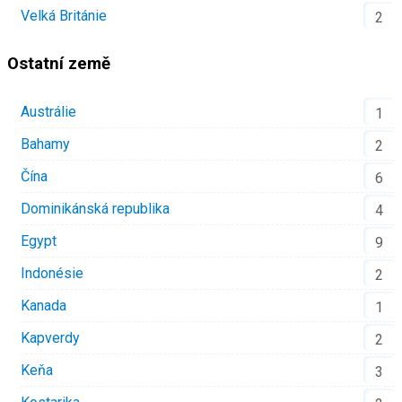
Velká Británie
2
Ostatní země
Austrálie
1
Bahamy
2
Čína
6
Dominikánská republika
4
Egypt
9
Indonésie
2
Kanada
1
Kapverdy
2
Keňa
3