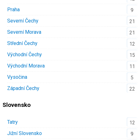
Praha
9
Severní Čechy
21
Severní Morava
21
Střední Čechy
12
Východní Čechy
15
Východní Morava
11
Vysočina
5
Západní Čechy
22
Slovensko
Tatry
12
Jižní Slovensko
9