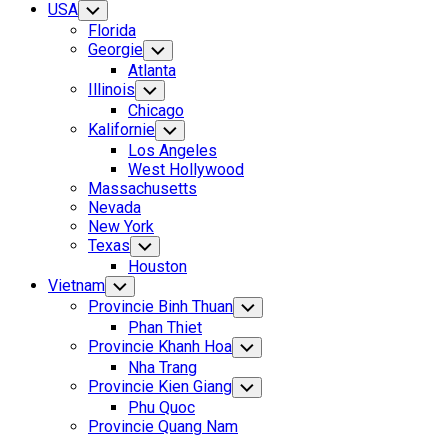
USA
Toggle
Child
Florida
Menu
Georgie
Toggle
Child
Atlanta
Menu
Illinois
Toggle
Child
Chicago
Menu
Kalifornie
Toggle
Child
Los Angeles
Menu
West Hollywood
Massachusetts
Nevada
New York
Texas
Toggle
Child
Houston
Menu
Vietnam
Toggle
Child
Provincie Binh Thuan
Toggle
Menu
Child
Phan Thiet
Menu
Provincie Khanh Hoa
Toggle
Child
Nha Trang
Menu
Provincie Kien Giang
Toggle
Child
Phu Quoc
Menu
Provincie Quang Nam