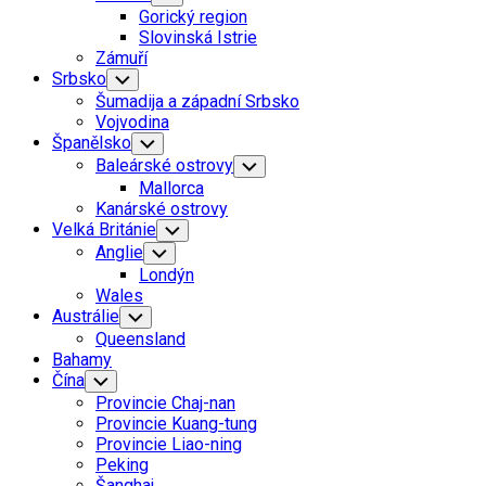
Child
Gorický region
Menu
Slovinská Istrie
Zámuří
Srbsko
Toggle
Child
Šumadija a západní Srbsko
Menu
Vojvodina
Španělsko
Toggle
Child
Baleárské ostrovy
Toggle
Menu
Child
Mallorca
Menu
Kanárské ostrovy
Velká Británie
Toggle
Child
Anglie
Toggle
Menu
Child
Londýn
Menu
Wales
Austrálie
Toggle
Child
Queensland
Menu
Bahamy
Čína
Toggle
Child
Provincie Chaj-nan
Menu
Provincie Kuang-tung
Provincie Liao-ning
Peking
Šanghaj