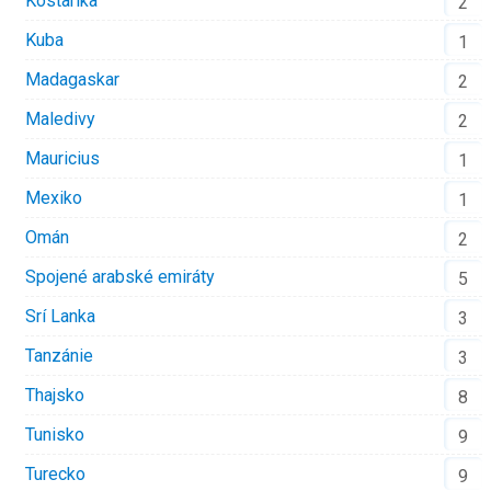
Kostarika
2
Kuba
1
Madagaskar
2
Maledivy
2
Mauricius
1
Mexiko
1
Omán
2
Spojené arabské emiráty
5
Srí Lanka
3
Tanzánie
3
Thajsko
8
Tunisko
9
Turecko
9