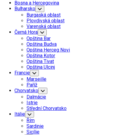
Bosna a Hercegovina
Bulharsko
Toggle
Child
Burgaská oblast
Menu
Plovdivská oblast
Varenská oblast
Černá Hora
Toggle
Child
Opština Bar
Menu
Opština Budva
Opština Herceg Novi
Opština Kotor
Opština Tivat
Opština Ulcinj
Francie
Toggle
Child
Marseille
Menu
Paříž
Chorvatsko
Toggle
Child
Dalmácie
Menu
Istrie
Střední Chorvatsko
Itálie
Toggle
Child
Řím
Menu
Sardinie
Sicílie