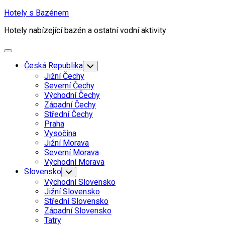
Skip
Hotely s Bazénem
to
Hotely nabízející bazén a ostatní vodní aktivity
content
Expand
Menu
Česká Republika
Toggle
Child
Jižní Čechy
Menu
Severní Čechy
Východní Čechy
Západní Čechy
Střední Čechy
Praha
Vysočina
Jižní Morava
Severní Morava
Východní Morava
Slovensko
Toggle
Child
Východní Slovensko
Menu
Jižní Slovensko
Střední Slovensko
Západní Slovensko
Tatry