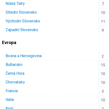
Nízké Tatry
7
Střední Slovensko
10
Východní Slovensko
11
Západní Slovensko
9
Evropa
Bosna a Hercegovina
2
Bulharsko
15
Černá Hora
10
Chorvatsko
10
Francie
3
Itálie
10
Kypr
2