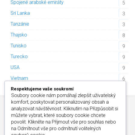
Spojené arabské emiráty
5
Srí Lanka
3
Tanzánie
3
Thajsko
8
Tunisko
9
Turecko
9
USA
9
Vietnam
6
Respektujeme vaše soukromí
Soubory cookie nám pomáhají zlepšit uživatelský
komfort, poskytovat personalizovaný obsah a
analyzovat návštěvnost. Kliknutím na
Přizpůsobit
si
můžete vybrat, které soubory cookie chcete
povolit. Klikněte na
Přijmout vše
pro souhlas nebo
na
Odmítnout vše
pro odmítnutí volitelných
Kontakt
/
Informace o Cookies
/
Katalog Alfa-Elchron