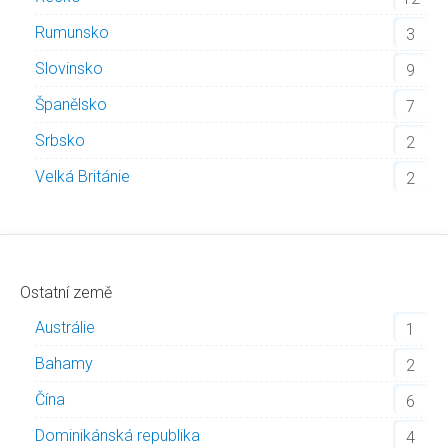
Rumunsko
3
Slovinsko
9
Španělsko
7
Srbsko
2
Velká Británie
2
Ostatní země
Austrálie
1
Bahamy
2
Čína
6
Dominikánská republika
4