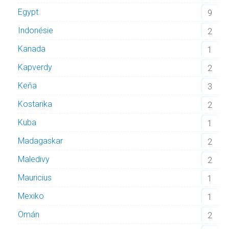
Egypt
9
Indonésie
2
Kanada
1
Kapverdy
2
Keňa
3
Kostarika
2
Kuba
1
Madagaskar
2
Maledivy
2
Mauricius
1
Mexiko
1
Omán
2