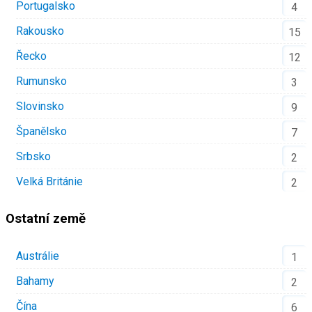
Portugalsko
4
Rakousko
15
Řecko
12
Rumunsko
3
Slovinsko
9
Španělsko
7
Srbsko
2
Velká Británie
2
Ostatní země
Austrálie
1
Bahamy
2
Čína
6