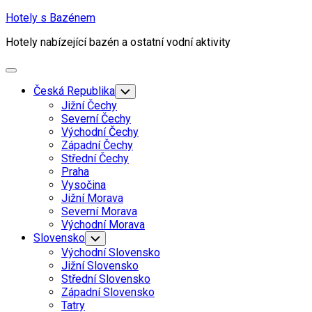
Skip
Hotely s Bazénem
to
Hotely nabízející bazén a ostatní vodní aktivity
content
Expand
Menu
Česká Republika
Toggle
Child
Jižní Čechy
Menu
Severní Čechy
Východní Čechy
Západní Čechy
Střední Čechy
Praha
Vysočina
Jižní Morava
Severní Morava
Východní Morava
Slovensko
Toggle
Child
Východní Slovensko
Menu
Jižní Slovensko
Střední Slovensko
Západní Slovensko
Tatry