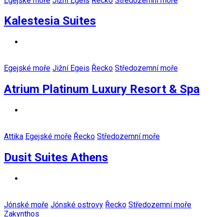
Egejské moře
Jižní Egeis
Řecko
Středozemní moře
Kalestesia Suites
Egejské moře
Jižní Egeis
Řecko
Středozemní moře
Atrium Platinum Luxury Resort & Spa
Attika
Egejské moře
Řecko
Středozemní moře
Dusit Suites Athens
Jónské moře
Jónské ostrovy
Řecko
Středozemní moře
Zakynthos