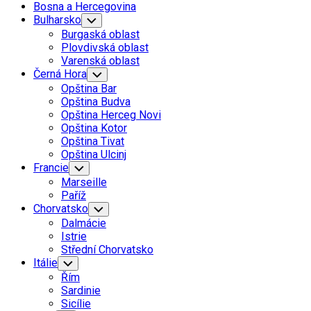
Bosna a Hercegovina
Bulharsko
Toggle
Child
Burgaská oblast
Menu
Plovdivská oblast
Varenská oblast
Černá Hora
Toggle
Child
Opština Bar
Menu
Opština Budva
Opština Herceg Novi
Opština Kotor
Opština Tivat
Opština Ulcinj
Francie
Toggle
Child
Marseille
Menu
Paříž
Chorvatsko
Toggle
Child
Dalmácie
Menu
Istrie
Střední Chorvatsko
Itálie
Toggle
Child
Řím
Menu
Sardinie
Sicílie