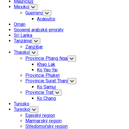
Mauricius
Mexiko
Toggle
Child
Guerrero
Toggle
Menu
Child
Acapulco
Menu
Omán
Spojené arabské emiráty
Srí Lanka
Tanzánie
Toggle
Child
Zanzibar
Menu
Thajsko
Toggle
Child
Provincie Phang Nga
Toggle
Menu
Child
Khao Lak
Menu
Ko Yao Yai
Provincie Phuket
Provincie Surat Thani
Toggle
Child
Ko Samui
Menu
Provincie Trat
Toggle
Child
Ko Chang
Menu
Tunisko
Turecko
Toggle
Child
Egejský region
Menu
Marmarský region
Středomořský region