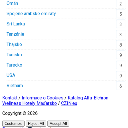
Omán
2
Spojené arabské emiráty
5
Srí Lanka
3
Tanzánie
3
Thajsko
8
Tunisko
9
Turecko
9
USA
9
Vietnam
6
Kontakt
/
Informace o Cookies
/
Katalog Alfa-Elchron
Wellness Hotely Maďarsko
/
CZIN.eu
Copyright © 2026
Customize
Reject All
Accept All