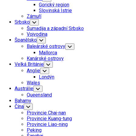
Child
Gorický region
Menu
Slovinská Istrie
Zámuří
Srbsko
Toggle
Child
Šumadija a západní Srbsko
Menu
Vojvodina
Španělsko
Toggle
Child
Baleárské ostrovy
Toggle
Menu
Child
Mallorca
Menu
Kanárské ostrovy
Velká Británie
Toggle
Child
Anglie
Toggle
Menu
Child
Londýn
Menu
Wales
Austrálie
Toggle
Child
Queensland
Menu
Bahamy
Čína
Toggle
Child
Provincie Chaj-nan
Menu
Provincie Kuang-tung
Provincie Liao-ning
Peking
Šanghaj