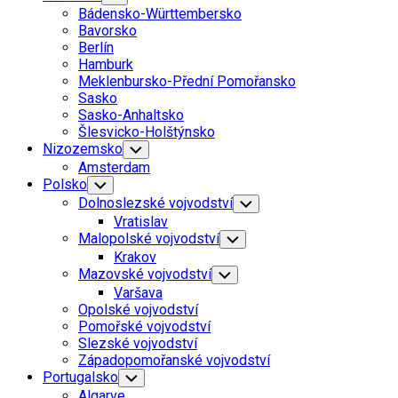
Child
Bádensko-Württembersko
Menu
Bavorsko
Berlín
Hamburk
Meklenbursko-Přední Pomořansko
Sasko
Sasko-Anhaltsko
Šlesvicko-Holštýnsko
Nizozemsko
Toggle
Child
Amsterdam
Menu
Polsko
Toggle
Child
Dolnoslezské vojvodství
Toggle
Menu
Child
Vratislav
Menu
Malopolské vojvodství
Toggle
Child
Krakov
Menu
Mazovské vojvodství
Toggle
Child
Varšava
Menu
Opolské vojvodství
Pomořské vojvodství
Slezské vojvodství
Západopomořanské vojvodství
Portugalsko
Toggle
Child
Algarve