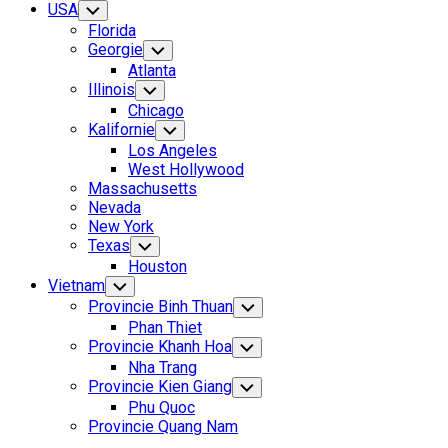
USA
Toggle
Child
Florida
Menu
Georgie
Toggle
Child
Atlanta
Menu
Illinois
Toggle
Child
Chicago
Menu
Kalifornie
Toggle
Child
Los Angeles
Menu
West Hollywood
Massachusetts
Nevada
New York
Texas
Toggle
Child
Houston
Menu
Vietnam
Toggle
Child
Provincie Binh Thuan
Toggle
Menu
Child
Phan Thiet
Menu
Provincie Khanh Hoa
Toggle
Child
Nha Trang
Menu
Provincie Kien Giang
Toggle
Child
Phu Quoc
Menu
Provincie Quang Nam