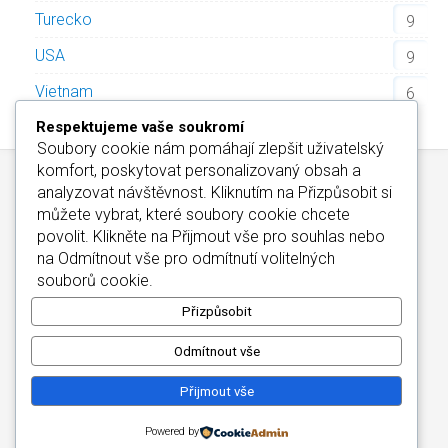
Turecko
9
USA
9
Vietnam
6
Respektujeme vaše soukromí
Soubory cookie nám pomáhají zlepšit uživatelský
komfort, poskytovat personalizovaný obsah a
analyzovat návštěvnost. Kliknutím na
Přizpůsobit
si
můžete vybrat, které soubory cookie chcete
povolit. Klikněte na
Přijmout vše
pro souhlas nebo
na
Odmítnout vše
pro odmítnutí volitelných
Kontakt
/
Informace o Cookies
/
Katalog Alfa-Elchron
souborů cookie.
Wellness Hotely Maďarsko
/
CZIN.eu
Copyright © 2026
Přizpůsobit
Odmítnout vše
Přijmout vše
Powered by