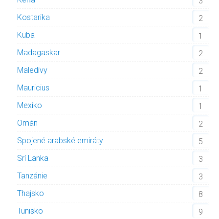
3
Kostarika
2
Kuba
1
Madagaskar
2
Maledivy
2
Mauricius
1
Mexiko
1
Omán
2
Spojené arabské emiráty
5
Srí Lanka
3
Tanzánie
3
Thajsko
8
Tunisko
9