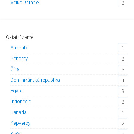
Velká Británie
2
Ostatní země
Austrálie
1
Bahamy
2
Čína
6
Dominikánská republika
4
Egypt
9
Indonésie
2
Kanada
1
Kapverdy
2
Keňa