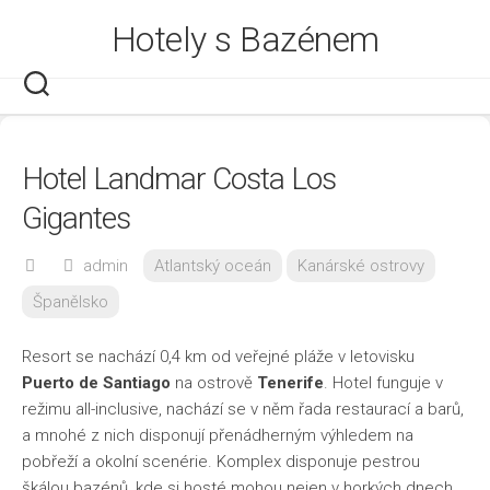
Skip
Hotely s Bazénem
to
content
Hotel Landmar Costa Los
Gigantes
admin
Atlantský oceán
Kanárské ostrovy
Španělsko
Resort se nachází 0,4 km od veřejné pláže v letovisku
Puerto de Santiago
na ostrově
Tenerife
. Hotel funguje v
režimu all-inclusive, nachází se v něm řada restaurací a barů,
a mnohé z nich disponují přenádherným výhledem na
pobřeží a okolní scenérie. Komplex disponuje pestrou
škálou bazénů, kde si hosté mohou nejen v horkých dnech