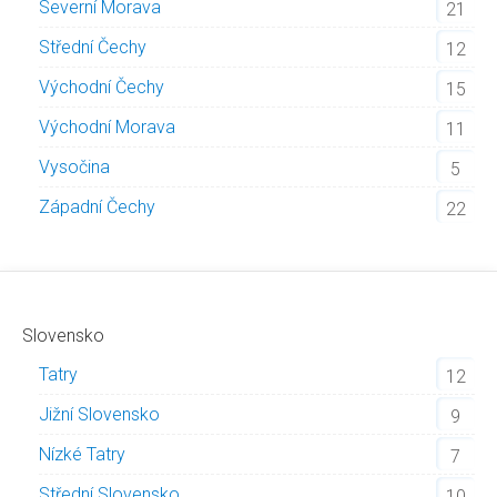
Severní Morava
21
Střední Čechy
12
Východní Čechy
15
Východní Morava
11
Vysočina
5
Západní Čechy
22
Slovensko
Tatry
12
Jižní Slovensko
9
Nízké Tatry
7
Střední Slovensko
10