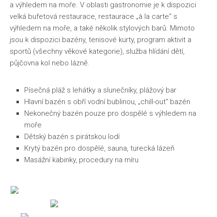
a výhledem na moře. V oblasti gastronomie je k dispozici
velká bufetová restaurace, restaurace „à la carte“ s
výhledem na moře, a také několik stylových barů. Mimoto
jsou k dispozici bazény, tenisové kurty, program aktivit a
sportů (všechny věkové kategorie), služba hlídání dětí,
půjčovna kol nebo lázně.
Písečná pláž s lehátky a slunečníky, plážový bar
Hlavní bazén s obří vodní bublinou, „chill-out“ bazén
Nekonečný bazén pouze pro dospělé s výhledem na
moře
Dětský bazén s pirátskou lodí
Krytý bazén pro dospělé, sauna, turecká lázeň
Masážní kabinky, procedury na míru