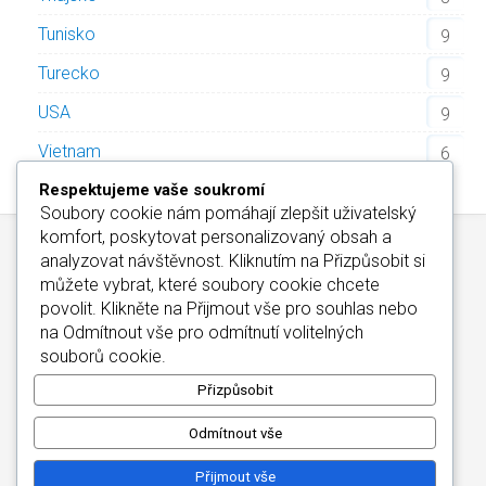
Tunisko
9
Turecko
9
USA
9
Vietnam
6
Respektujeme vaše soukromí
Soubory cookie nám pomáhají zlepšit uživatelský
komfort, poskytovat personalizovaný obsah a
analyzovat návštěvnost. Kliknutím na
Přizpůsobit
si
můžete vybrat, které soubory cookie chcete
povolit. Klikněte na
Přijmout vše
pro souhlas nebo
na
Odmítnout vše
pro odmítnutí volitelných
Kontakt
/
Informace o Cookies
/
Katalog Alfa-Elchron
souborů cookie.
Wellness Hotely Maďarsko
/
CZIN.eu
Copyright © 2026
Přizpůsobit
Odmítnout vše
Přijmout vše