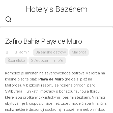
Skip
Hotely s Bazénem
to
content
Zafiro Bahia Playa de Muro
admin
Baleárské ostrovy
Mallorca
Španělsko
Středozemní moře
Komplex je umístěn na severovýchodě ostrova Mallorca na
krásné písčité pláži
Playa de Muro
(nejdelší pláž na
Mallorce). V blízkosti resortu se rozléhá přírodní park
S’Albufera – unikátní mokřady s bohatou faunou a flórou,
které jsou protkány cyklistickými i pěšími stezkami. V rámci
ubytování je k dispozici více než tucet modelů apartmánů, z
nichž některé disponují soukromým bazénem nebo vířivkou