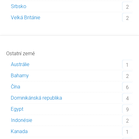
Srbsko
2
Velká Británie
2
Ostatní země
Austrálie
1
Bahamy
2
Čína
6
Dominikánská republika
4
Egypt
9
Indonésie
2
Kanada
1