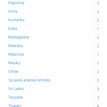
Kapverdy
2
Keňa
3
Kostarika
2
Kuba
1
Madagaskar
2
Maledivy
2
Mauricius
1
Mexiko
1
Omán
2
Spojené arabské emiráty
5
Srí Lanka
3
Tanzánie
3
Thajsko
8