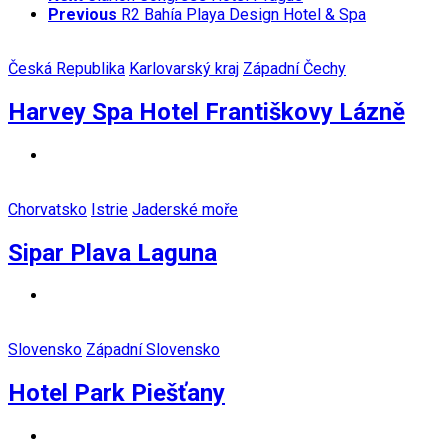
Previous
R2 Bahía Playa Design Hotel & Spa
Česká Republika
Karlovarský kraj
Západní Čechy
Harvey Spa Hotel Františkovy Lázně
Chorvatsko
Istrie
Jaderské moře
Sipar Plava Laguna
Slovensko
Západní Slovensko
Hotel Park Piešťany