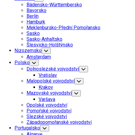
Child
Bádensko-Württembersko
Menu
Bavorsko
Berlín
Hamburk
Meklenbursko-Přední Pomořansko
Sasko
Sasko-Anhaltsko
Šlesvicko-Holštýnsko
Nizozemsko
Toggle
Child
Amsterdam
Menu
Polsko
Toggle
Child
Dolnoslezské vojvodství
Toggle
Menu
Child
Vratislav
Menu
Malopolské vojvodství
Toggle
Child
Krakov
Menu
Mazovské vojvodství
Toggle
Child
Varšava
Menu
Opolské vojvodství
Pomořské vojvodství
Slezské vojvodství
Západopomořanské vojvodství
Portugalsko
Toggle
Child
Algarve