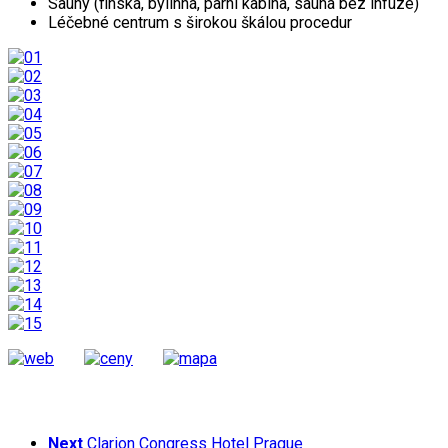
Sauny (finská, bylinná, parní kabina, sauna bez infuze)
Léčebné centrum s širokou škálou procedur
Next
Clarion Congress Hotel Prague