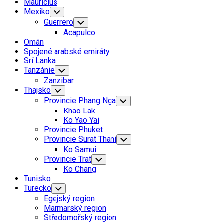
Mauricius
Mexiko
Toggle
Child
Guerrero
Toggle
Menu
Child
Acapulco
Menu
Omán
Spojené arabské emiráty
Srí Lanka
Tanzánie
Toggle
Child
Zanzibar
Menu
Thajsko
Toggle
Child
Provincie Phang Nga
Toggle
Menu
Child
Khao Lak
Menu
Ko Yao Yai
Provincie Phuket
Provincie Surat Thani
Toggle
Child
Ko Samui
Menu
Provincie Trat
Toggle
Child
Ko Chang
Menu
Tunisko
Turecko
Toggle
Child
Egejský region
Menu
Marmarský region
Středomořský region