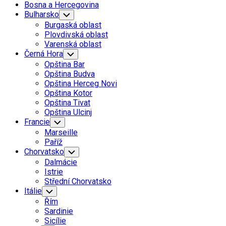
Bosna a Hercegovina
Bulharsko
Toggle
Child
Burgaská oblast
Menu
Plovdivská oblast
Varenská oblast
Černá Hora
Toggle
Child
Opština Bar
Menu
Opština Budva
Opština Herceg Novi
Opština Kotor
Opština Tivat
Opština Ulcinj
Francie
Toggle
Child
Marseille
Menu
Paříž
Chorvatsko
Toggle
Child
Dalmácie
Menu
Istrie
Střední Chorvatsko
Itálie
Toggle
Child
Řím
Menu
Sardinie
Sicílie