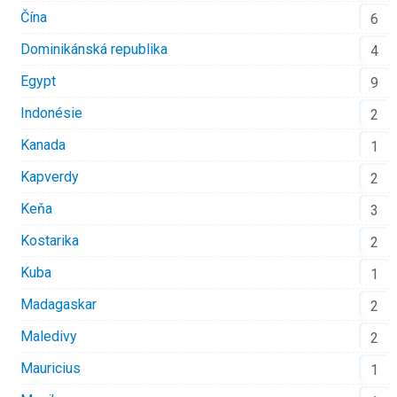
Čína
6
Dominikánská republika
4
Egypt
9
Indonésie
2
Kanada
1
Kapverdy
2
Keňa
3
Kostarika
2
Kuba
1
Madagaskar
2
Maledivy
2
Mauricius
1