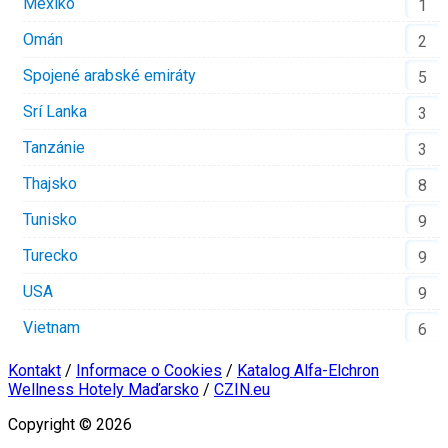
Mexiko
1
Omán
2
Spojené arabské emiráty
5
Srí Lanka
3
Tanzánie
3
Thajsko
8
Tunisko
9
Turecko
9
USA
9
Vietnam
6
Kontakt
/
Informace o Cookies
/
Katalog Alfa-Elchron
Wellness Hotely Maďarsko
/
CZIN.eu
Copyright © 2026