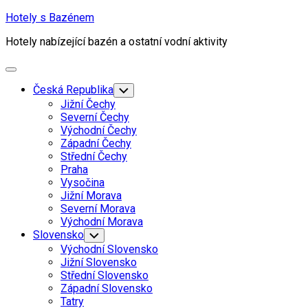
Skip
Hotely s Bazénem
to
Hotely nabízející bazén a ostatní vodní aktivity
content
Expand
Menu
Česká Republika
Toggle
Child
Jižní Čechy
Menu
Severní Čechy
Východní Čechy
Západní Čechy
Střední Čechy
Praha
Vysočina
Jižní Morava
Severní Morava
Východní Morava
Slovensko
Toggle
Child
Východní Slovensko
Menu
Jižní Slovensko
Střední Slovensko
Západní Slovensko
Tatry