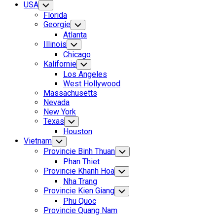
USA
Toggle
Child
Florida
Menu
Georgie
Toggle
Child
Atlanta
Menu
Illinois
Toggle
Child
Chicago
Menu
Kalifornie
Toggle
Child
Los Angeles
Menu
West Hollywood
Massachusetts
Nevada
New York
Texas
Toggle
Child
Houston
Menu
Vietnam
Toggle
Child
Provincie Binh Thuan
Toggle
Menu
Child
Phan Thiet
Menu
Provincie Khanh Hoa
Toggle
Child
Nha Trang
Menu
Provincie Kien Giang
Toggle
Child
Phu Quoc
Menu
Provincie Quang Nam