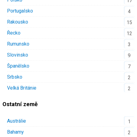
17
Portugalsko
4
Rakousko
15
Řecko
12
Rumunsko
3
Slovinsko
9
Španělsko
7
Srbsko
2
Velká Británie
2
Ostatní země
Austrálie
1
Bahamy
2