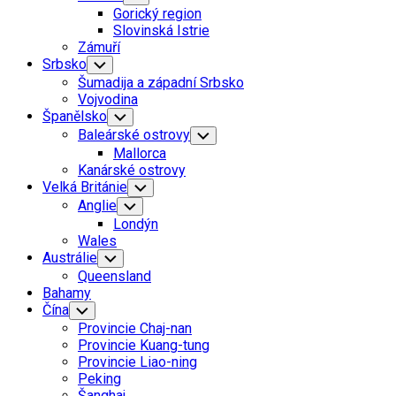
Child
Gorický region
Menu
Slovinská Istrie
Zámuří
Srbsko
Toggle
Child
Šumadija a západní Srbsko
Menu
Vojvodina
Španělsko
Toggle
Child
Baleárské ostrovy
Toggle
Menu
Child
Mallorca
Menu
Kanárské ostrovy
Velká Británie
Toggle
Child
Anglie
Toggle
Menu
Child
Londýn
Menu
Wales
Austrálie
Toggle
Child
Queensland
Menu
Bahamy
Čína
Toggle
Child
Provincie Chaj-nan
Menu
Provincie Kuang-tung
Provincie Liao-ning
Peking
Šanghaj