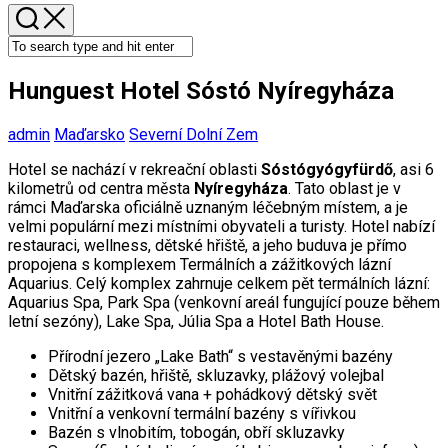
Hunguest Hotel Sóstó Nyíregyháza
admin
Maďarsko
Severní Dolní Zem
Hotel se nachází v rekreační oblasti
Sóstógyógyfürdő
, asi 6
kilometrů od centra města
Nyíregyháza
. Tato oblast je v
rámci Maďarska oficiálně uznaným léčebným místem, a je
velmi populární mezi místními obyvateli a turisty. Hotel nabízí
restauraci, wellness, dětské hřiště, a jeho buduva je přímo
propojena s komplexem Termálních a zážitkových lázní
Aquarius. Celý komplex zahrnuje celkem pět termálních lázní:
Aquarius Spa, Park Spa (venkovní areál fungující pouze během
letní sezóny), Lake Spa, Júlia Spa a Hotel Bath House.
Přírodní jezero „Lake Bath“ s vestavěnými bazény
Dětský bazén, hřiště, skluzavky, plážový volejbal
Vnitřní zážitková vana + pohádkový dětský svět
Vnitřní a venkovní termální bazény s vířivkou
Bazén s vlnobitím, tobogán, obří skluzavky