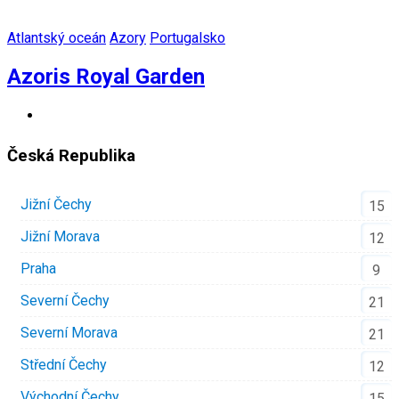
Atlantský oceán
Azory
Portugalsko
Azoris Royal Garden
Česká Republika
Jižní Čechy
15
Jižní Morava
12
Praha
9
Severní Čechy
21
Severní Morava
21
Střední Čechy
12
Východní Čechy
15