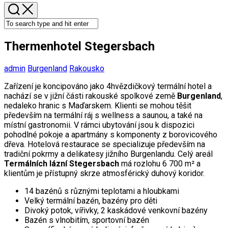
Thermenhotel Stegersbach
admin
Burgenland
Rakousko
Zařízení je koncipováno jako 4hvězdičkový termální hotel a
nachází se v jižní části rakouské spolkové země
Burgenland
,
nedaleko hranic s Maďarskem. Klienti se mohou těšit
především na termální ráj s wellness a saunou, a také na
místní gastronomii. V rámci ubytování jsou k dispozici
pohodlné pokoje a apartmány s komponenty z borovicového
dřeva. Hotelová restaurace se specializuje především na
tradiční pokrmy a delikatesy jižního Burgenlandu. Celý areál
Termálních lázní Stegersbach
má rozlohu 6 700 m² a
klientům je přístupný skrze atmosférický duhový koridor.
14 bazénů s různými teplotami a hloubkami
Velký termální bazén, bazény pro děti
Divoký potok, vířivky, 2 kaskádové venkovní bazény
Bazén s vlnobitím, sportovní bazén