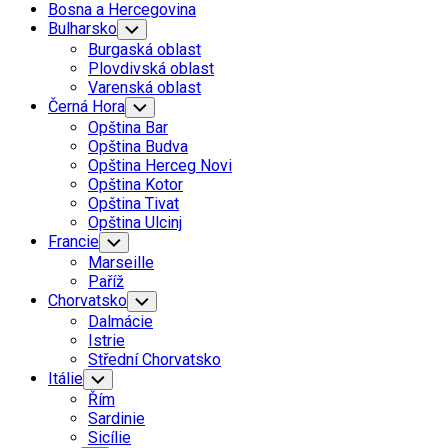
Bosna a Hercegovina
Bulharsko
Toggle
Child
Burgaská oblast
Menu
Plovdivská oblast
Varenská oblast
Černá Hora
Toggle
Child
Opština Bar
Menu
Opština Budva
Opština Herceg Novi
Opština Kotor
Opština Tivat
Opština Ulcinj
Francie
Toggle
Child
Marseille
Menu
Paříž
Chorvatsko
Toggle
Child
Dalmácie
Menu
Istrie
Střední Chorvatsko
Itálie
Toggle
Child
Řím
Menu
Sardinie
Sicílie