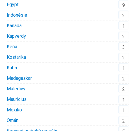
Egypt
9
Indonésie
2
Kanada
1
Kapverdy
2
Keňa
3
Kostarika
2
Kuba
1
Madagaskar
2
Maledivy
2
Mauricius
1
Mexiko
1
Omán
2
Spojené arabské emiráty