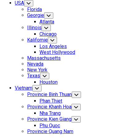
USA
Toggle
Child
Florida
Menu
Georgie
Toggle
Child
Atlanta
Menu
Illinois
Toggle
Child
Chicago
Menu
Kalifornie
Toggle
Child
Los Angeles
Menu
West Hollywood
Massachusetts
Nevada
New York
Texas
Toggle
Child
Houston
Menu
Vietnam
Toggle
Child
Provincie Binh Thuan
Toggle
Menu
Child
Phan Thiet
Menu
Provincie Khanh Hoa
Toggle
Child
Nha Trang
Menu
Provincie Kien Giang
Toggle
Child
Phu Quoc
Menu
Provincie Quang Nam