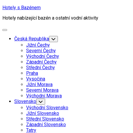
Skip
Hotely s Bazénem
to
Hotely nabízející bazén a ostatní vodní aktivity
content
Expand
Menu
Česká Republika
Toggle
Child
Jižní Čechy
Menu
Severní Čechy
Východní Čechy
Západní Čechy
Střední Čechy
Praha
Vysočina
Jižní Morava
Severní Morava
Východní Morava
Slovensko
Toggle
Child
Východní Slovensko
Menu
Jižní Slovensko
Střední Slovensko
Západní Slovensko
Tatry