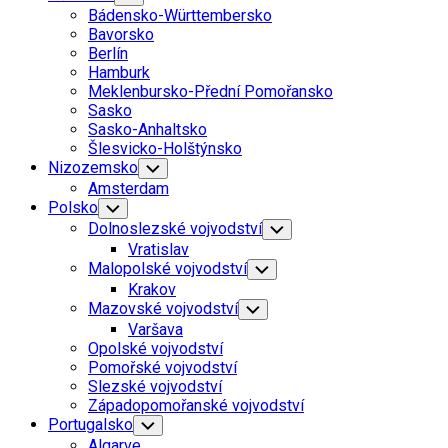
Child
Bádensko-Württembersko
Menu
Bavorsko
Berlín
Hamburk
Meklenbursko-Přední Pomořansko
Sasko
Sasko-Anhaltsko
Šlesvicko-Holštýnsko
Nizozemsko
Toggle
Child
Amsterdam
Menu
Polsko
Toggle
Child
Dolnoslezské vojvodství
Toggle
Menu
Child
Vratislav
Menu
Malopolské vojvodství
Toggle
Child
Krakov
Menu
Mazovské vojvodství
Toggle
Child
Varšava
Menu
Opolské vojvodství
Pomořské vojvodství
Slezské vojvodství
Západopomořanské vojvodství
Portugalsko
Toggle
Child
Algarve