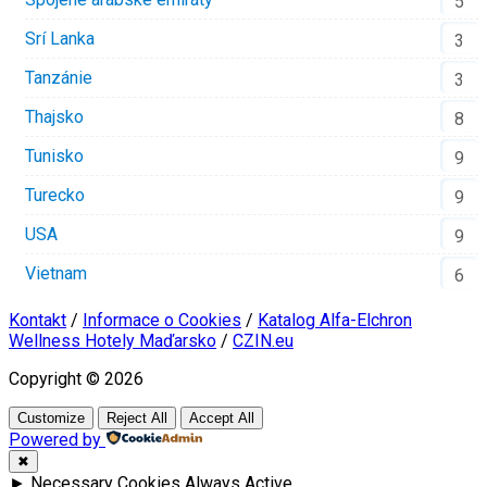
5
Srí Lanka
3
Tanzánie
3
Thajsko
8
Tunisko
9
Turecko
9
USA
9
Vietnam
6
Kontakt
/
Informace o Cookies
/
Katalog Alfa-Elchron
Wellness Hotely Maďarsko
/
CZIN.eu
Copyright © 2026
Customize
Reject All
Accept All
Powered by
✖
►
Necessary Cookies
Always Active