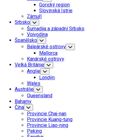
Child
Gorický region
Menu
Slovinská Istrie
Zámuří
Srbsko
Toggle
Child
Šumadija a západní Srbsko
Menu
Vojvodina
Španělsko
Toggle
Child
Baleárské ostrovy
Toggle
Menu
Child
Mallorca
Menu
Kanárské ostrovy
Velká Británie
Toggle
Child
Anglie
Toggle
Menu
Child
Londýn
Menu
Wales
Austrálie
Toggle
Child
Queensland
Menu
Bahamy
Čína
Toggle
Child
Provincie Chaj-nan
Menu
Provincie Kuang-tung
Provincie Liao-ning
Peking
Šanghaj