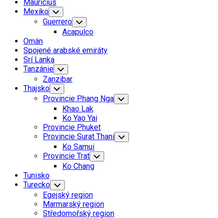
Mauricius
Mexiko
Toggle
Child
Guerrero
Toggle
Menu
Child
Acapulco
Menu
Omán
Spojené arabské emiráty
Srí Lanka
Tanzánie
Toggle
Child
Zanzibar
Menu
Thajsko
Toggle
Child
Provincie Phang Nga
Toggle
Menu
Child
Khao Lak
Menu
Ko Yao Yai
Provincie Phuket
Provincie Surat Thani
Toggle
Child
Ko Samui
Menu
Provincie Trat
Toggle
Child
Ko Chang
Menu
Tunisko
Turecko
Toggle
Child
Egejský region
Menu
Marmarský region
Středomořský region