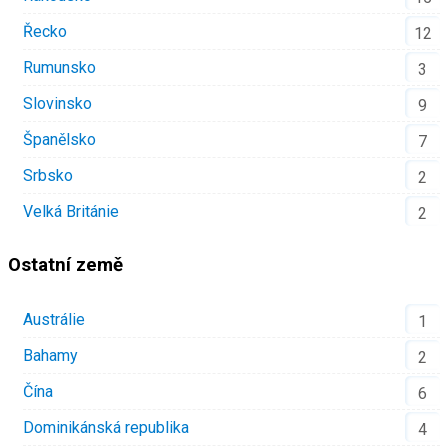
Řecko
12
Rumunsko
3
Slovinsko
9
Španělsko
7
Srbsko
2
Velká Británie
2
Ostatní země
Austrálie
1
Bahamy
2
Čína
6
Dominikánská republika
4