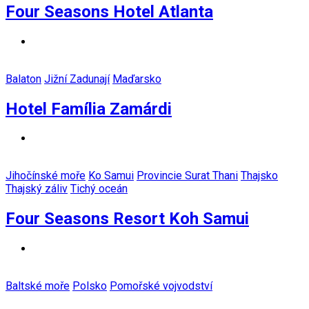
Four Seasons Hotel Atlanta
Balaton
Jižní Zadunají
Maďarsko
Hotel Família Zamárdi
Jihočínské moře
Ko Samui
Provincie Surat Thani
Thajsko
Thajský záliv
Tichý oceán
Four Seasons Resort Koh Samui
Baltské moře
Polsko
Pomořské vojvodství