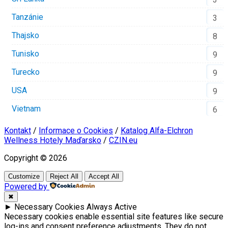
Tanzánie
3
Thajsko
8
Tunisko
9
Turecko
9
USA
9
Vietnam
6
Kontakt
/
Informace o Cookies
/
Katalog Alfa-Elchron
Wellness Hotely Maďarsko
/
CZIN.eu
Copyright © 2026
Customize
Reject All
Accept All
Powered by
✖
►
Necessary Cookies
Always Active
Necessary cookies enable essential site features like secure
log-ins and consent preference adjustments. They do not