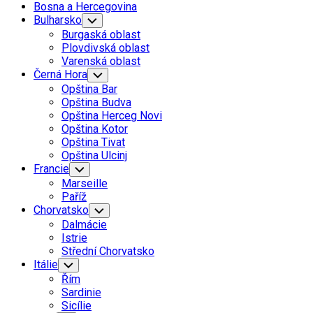
Bosna a Hercegovina
Bulharsko
Toggle
Child
Burgaská oblast
Menu
Plovdivská oblast
Varenská oblast
Černá Hora
Toggle
Child
Opština Bar
Menu
Opština Budva
Opština Herceg Novi
Opština Kotor
Opština Tivat
Opština Ulcinj
Francie
Toggle
Child
Marseille
Menu
Paříž
Chorvatsko
Toggle
Child
Dalmácie
Menu
Istrie
Střední Chorvatsko
Itálie
Toggle
Child
Řím
Menu
Sardinie
Sicílie