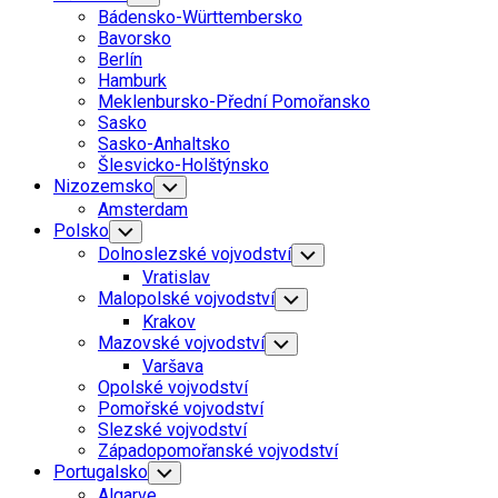
Child
Bádensko-Württembersko
Menu
Bavorsko
Berlín
Hamburk
Meklenbursko-Přední Pomořansko
Sasko
Sasko-Anhaltsko
Šlesvicko-Holštýnsko
Nizozemsko
Toggle
Child
Amsterdam
Menu
Polsko
Toggle
Child
Dolnoslezské vojvodství
Toggle
Menu
Child
Vratislav
Menu
Malopolské vojvodství
Toggle
Child
Krakov
Menu
Mazovské vojvodství
Toggle
Child
Varšava
Menu
Opolské vojvodství
Pomořské vojvodství
Slezské vojvodství
Západopomořanské vojvodství
Portugalsko
Toggle
Child
Algarve