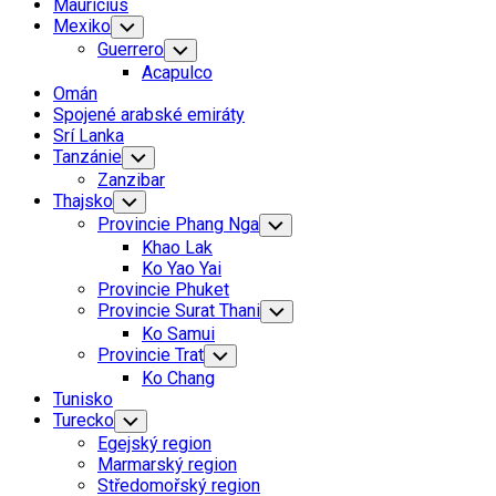
Mauricius
Mexiko
Toggle
Child
Guerrero
Toggle
Menu
Child
Acapulco
Menu
Omán
Spojené arabské emiráty
Srí Lanka
Tanzánie
Toggle
Child
Zanzibar
Menu
Thajsko
Toggle
Child
Provincie Phang Nga
Toggle
Menu
Child
Khao Lak
Menu
Ko Yao Yai
Provincie Phuket
Provincie Surat Thani
Toggle
Child
Ko Samui
Menu
Provincie Trat
Toggle
Child
Ko Chang
Menu
Tunisko
Turecko
Toggle
Child
Egejský region
Menu
Marmarský region
Středomořský region