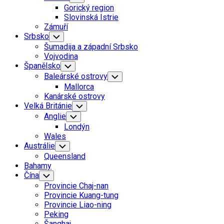
Child
Gorický region
Menu
Slovinská Istrie
Zámuří
Srbsko
Toggle
Child
Šumadija a západní Srbsko
Menu
Vojvodina
Španělsko
Toggle
Child
Baleárské ostrovy
Toggle
Menu
Child
Mallorca
Menu
Kanárské ostrovy
Velká Británie
Toggle
Child
Anglie
Toggle
Menu
Child
Londýn
Menu
Wales
Austrálie
Toggle
Child
Queensland
Menu
Bahamy
Čína
Toggle
Child
Provincie Chaj-nan
Menu
Provincie Kuang-tung
Provincie Liao-ning
Peking
Šanghaj