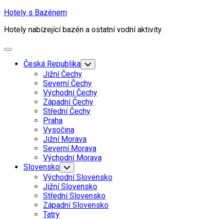
Skip
Hotely s Bazénem
to
Hotely nabízející bazén a ostatní vodní aktivity
content
Expand
Menu
Česká Republika
Toggle
Child
Jižní Čechy
Menu
Severní Čechy
Východní Čechy
Západní Čechy
Střední Čechy
Praha
Vysočina
Jižní Morava
Severní Morava
Východní Morava
Slovensko
Toggle
Child
Východní Slovensko
Menu
Jižní Slovensko
Střední Slovensko
Západní Slovensko
Tatry