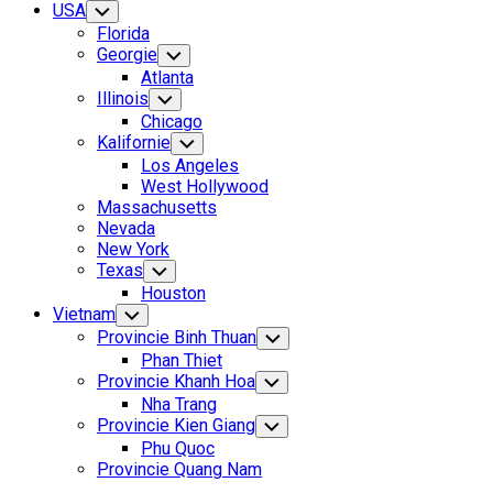
USA
Toggle
Child
Florida
Menu
Georgie
Toggle
Child
Atlanta
Menu
Illinois
Toggle
Child
Chicago
Menu
Kalifornie
Toggle
Child
Los Angeles
Menu
West Hollywood
Massachusetts
Nevada
New York
Texas
Toggle
Child
Houston
Menu
Current
Vietnam
Toggle
Child
Page
Provincie Binh Thuan
Toggle
Menu
Parent
Child
Phan Thiet
Menu
Current
Provincie Khanh Hoa
Toggle
Child
Page
Current
Nha Trang
Menu
Parent
Page
Provincie Kien Giang
Toggle
Child
Parent
Phu Quoc
Menu
Provincie Quang Nam