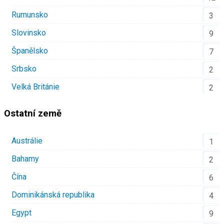
Rumunsko
3
Slovinsko
9
Španělsko
7
Srbsko
2
Velká Británie
2
Ostatní země
Austrálie
1
Bahamy
2
Čína
6
Dominikánská republika
4
Egypt
9