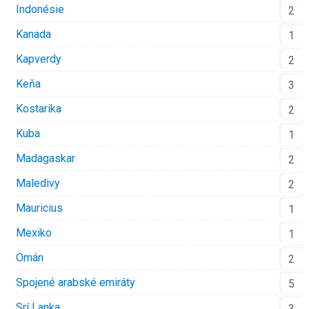
Indonésie
2
Kanada
1
Kapverdy
2
Keňa
3
Kostarika
2
Kuba
1
Madagaskar
2
Maledivy
2
Mauricius
1
Mexiko
1
Omán
2
Spojené arabské emiráty
5
Srí Lanka
3