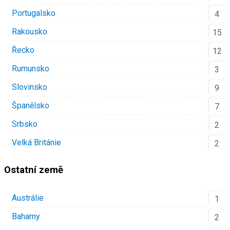
Portugalsko
4
Rakousko
15
Řecko
12
Rumunsko
3
Slovinsko
9
Španělsko
7
Srbsko
2
Velká Británie
2
Ostatní země
Austrálie
1
Bahamy
2