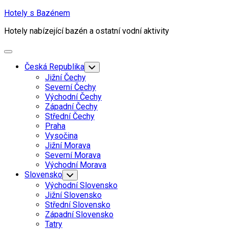
Skip
Hotely s Bazénem
to
Hotely nabízející bazén a ostatní vodní aktivity
content
Expand
Menu
Česká Republika
Toggle
Child
Jižní Čechy
Menu
Severní Čechy
Východní Čechy
Západní Čechy
Střední Čechy
Praha
Vysočina
Jižní Morava
Severní Morava
Východní Morava
Slovensko
Toggle
Child
Východní Slovensko
Menu
Jižní Slovensko
Střední Slovensko
Západní Slovensko
Tatry