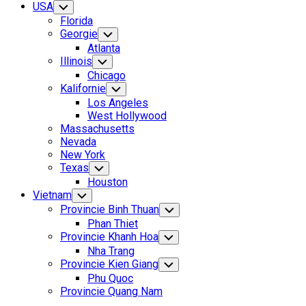
USA
Toggle
Child
Florida
Menu
Georgie
Toggle
Child
Atlanta
Menu
Illinois
Toggle
Child
Chicago
Menu
Kalifornie
Toggle
Child
Los Angeles
Menu
West Hollywood
Massachusetts
Nevada
New York
Texas
Toggle
Child
Houston
Menu
Vietnam
Toggle
Child
Provincie Binh Thuan
Toggle
Menu
Child
Phan Thiet
Menu
Provincie Khanh Hoa
Toggle
Child
Nha Trang
Menu
Provincie Kien Giang
Toggle
Child
Phu Quoc
Menu
Provincie Quang Nam