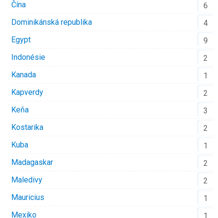
Čína
6
Dominikánská republika
4
Egypt
9
Indonésie
2
Kanada
1
Kapverdy
2
Keňa
3
Kostarika
2
Kuba
1
Madagaskar
2
Maledivy
2
Mauricius
1
Mexiko
1