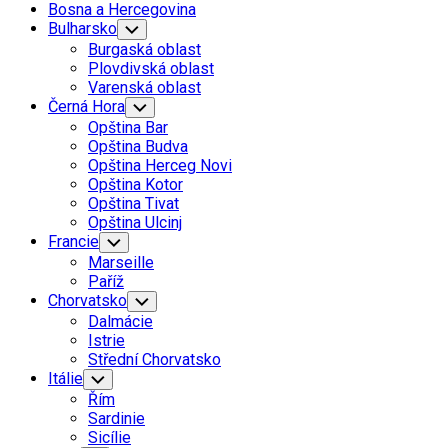
Bosna a Hercegovina
Bulharsko
Toggle
Child
Burgaská oblast
Menu
Plovdivská oblast
Varenská oblast
Černá Hora
Toggle
Child
Opština Bar
Menu
Opština Budva
Opština Herceg Novi
Opština Kotor
Opština Tivat
Opština Ulcinj
Francie
Toggle
Child
Marseille
Menu
Paříž
Chorvatsko
Toggle
Child
Dalmácie
Menu
Istrie
Střední Chorvatsko
Itálie
Toggle
Child
Řím
Menu
Sardinie
Sicílie