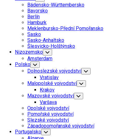
Child
Bádensko-Württembersko
Menu
Bavorsko
Berlín
Hamburk
Meklenbursko-Přední Pomořansko
Sasko
Sasko-Anhaltsko
Šlesvicko-Holštýnsko
Nizozemsko
Toggle
Child
Amsterdam
Menu
Polsko
Toggle
Child
Dolnoslezské vojvodství
Toggle
Menu
Child
Vratislav
Menu
Malopolské vojvodství
Toggle
Child
Krakov
Menu
Mazovské vojvodství
Toggle
Child
Varšava
Menu
Opolské vojvodství
Pomořské vojvodství
Slezské vojvodství
Západopomořanské vojvodství
Portugalsko
Toggle
Child
Algarve