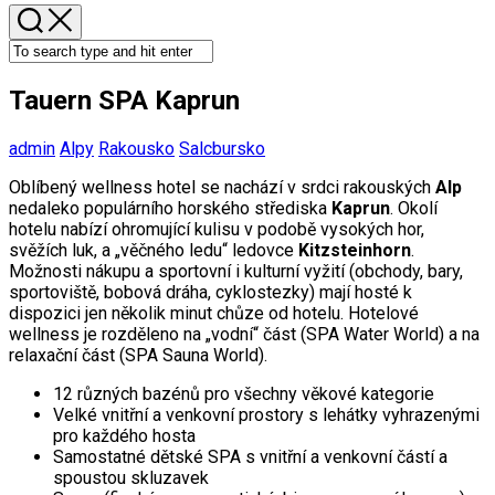
Tauern SPA Kaprun
admin
Alpy
Rakousko
Salcbursko
Oblíbený wellness hotel se nachází v srdci rakouských
Alp
nedaleko populárního horského střediska
Kaprun
. Okolí
hotelu nabízí ohromující kulisu v podobě vysokých hor,
svěžích luk, a „věčného ledu“ ledovce
Kitzsteinhorn
.
Možnosti nákupu a sportovní i kulturní vyžití (obchody, bary,
sportoviště, bobová dráha, cyklostezky) mají hosté k
dispozici jen několik minut chůze od hotelu. Hotelové
wellness je rozděleno na „vodní“ část (SPA Water World) a na
relaxační část (SPA Sauna World).
12 různých bazénů pro všechny věkové kategorie
Velké vnitřní a venkovní prostory s lehátky vyhrazenými
pro každého hosta
Samostatné dětské SPA s vnitřní a venkovní částí a
spoustou skluzavek