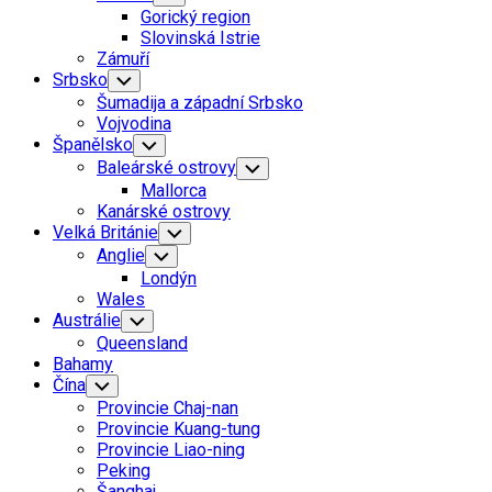
Child
Gorický region
Menu
Slovinská Istrie
Zámuří
Srbsko
Toggle
Child
Šumadija a západní Srbsko
Menu
Vojvodina
Španělsko
Toggle
Child
Baleárské ostrovy
Toggle
Menu
Child
Mallorca
Menu
Kanárské ostrovy
Velká Británie
Toggle
Child
Anglie
Toggle
Menu
Child
Londýn
Menu
Wales
Austrálie
Toggle
Child
Queensland
Menu
Bahamy
Čína
Toggle
Child
Provincie Chaj-nan
Menu
Provincie Kuang-tung
Provincie Liao-ning
Peking
Šanghaj