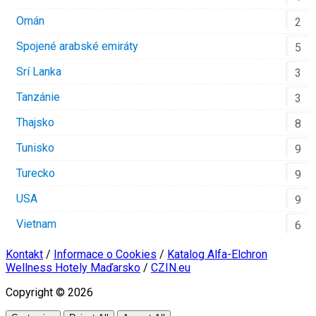
Omán
2
Spojené arabské emiráty
5
Srí Lanka
3
Tanzánie
3
Thajsko
8
Tunisko
9
Turecko
9
USA
9
Vietnam
6
Kontakt
/
Informace o Cookies
/
Katalog Alfa-Elchron
Wellness Hotely Maďarsko
/
CZIN.eu
Copyright © 2026