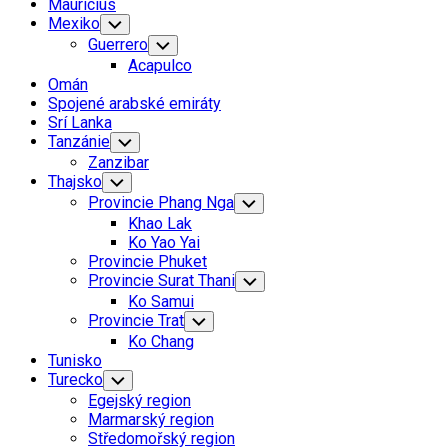
Mauricius
Mexiko
Toggle
Child
Guerrero
Toggle
Menu
Child
Acapulco
Menu
Omán
Spojené arabské emiráty
Srí Lanka
Tanzánie
Toggle
Child
Zanzibar
Menu
Thajsko
Toggle
Child
Provincie Phang Nga
Toggle
Menu
Child
Khao Lak
Menu
Ko Yao Yai
Provincie Phuket
Provincie Surat Thani
Toggle
Child
Ko Samui
Menu
Provincie Trat
Toggle
Child
Ko Chang
Menu
Tunisko
Turecko
Toggle
Child
Egejský region
Menu
Marmarský region
Středomořský region