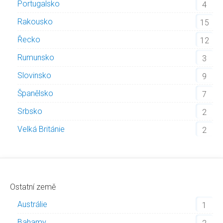
Portugalsko
4
Rakousko
15
Řecko
12
Rumunsko
3
Slovinsko
9
Španělsko
7
Srbsko
2
Velká Británie
2
Ostatní země
Austrálie
1
Bahamy