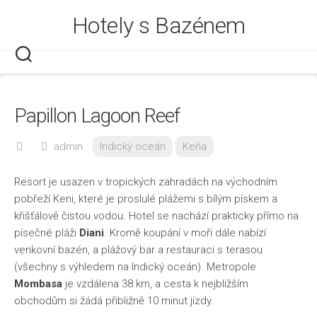
Skip
Hotely s Bazénem
to
content
Papillon Lagoon Reef
admin
Indický oceán
Keňa
Resort je usazen v tropických zahradách na východním
pobřeží Keni, které je proslulé plážemi s bílým pískem a
křišťálově čistou vodou. Hotel se nachází prakticky přímo na
písečné pláži
Diani
. Kromě koupání v moři dále nabízí
venkovní bazén, a plážový bar a restauraci s terasou
(všechny s výhledem na Indický oceán). Metropole
Mombasa
je vzdálena 38 km, a cesta k nejbližším
obchodům si žádá přibližně 10 minut jízdy.