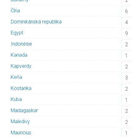
2
Čína
6
Dominikánská republika
4
Egypt
9
Indonésie
2
Kanada
1
Kapverdy
2
Keňa
3
Kostarika
2
Kuba
1
Madagaskar
2
Maledivy
2
Mauricius
1