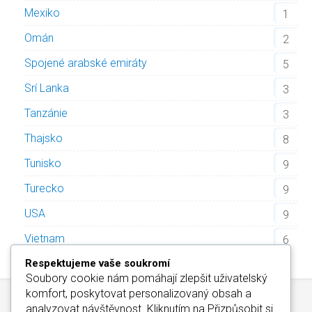
Mexiko
1
Omán
2
Spojené arabské emiráty
5
Srí Lanka
3
Tanzánie
3
Thajsko
8
Tunisko
9
Turecko
9
USA
9
Vietnam
6
Respektujeme vaše soukromí
Soubory cookie nám pomáhají zlepšit uživatelský
komfort, poskytovat personalizovaný obsah a
analyzovat návštěvnost. Kliknutím na
Přizpůsobit
si