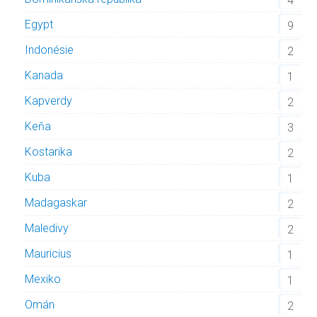
4
Egypt
9
Indonésie
2
Kanada
1
Kapverdy
2
Keňa
3
Kostarika
2
Kuba
1
Madagaskar
2
Maledivy
2
Mauricius
1
Mexiko
1
Omán
2