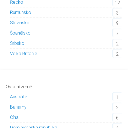
Řecko
12
Rumunsko
3
Slovinsko
9
Španělsko
7
Srbsko
2
Velká Británie
2
Ostatní země
Austrálie
1
Bahamy
2
Čína
6
Dominikánská republika