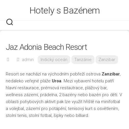
Skip
Hotely s Bazénem
to
content
Jaz Adonia Beach Resort
admin
Indický oceán
Tanzánie
Zanzibar
Resort se nachází na východním pobřeží ostrova
Zanzibar
,
nedaleko veřejné pláže
Uroa
. Mezi vybavení hotelu patří
hlavní restaurace, prémiová restautrace, plážový bar,
wellness zázemí, prádelna, 2 bazény nebo bazén pro děti. V
oblasti pohybových aktivit pak lze využít hřiště na minifotbal
a volejbal, zázemí pro potápění, tenisový kurt s osvětlením,
stolní tenis, stolní fotbal, šipky nebo billiard.