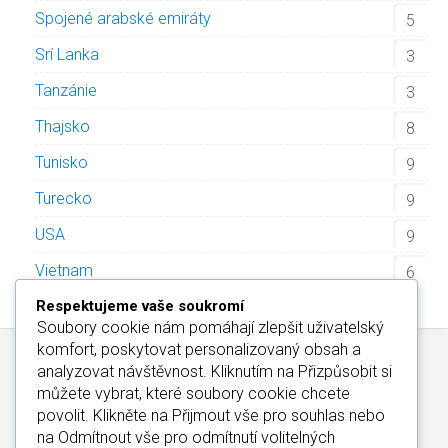
Spojené arabské emiráty
5
Srí Lanka
3
Tanzánie
3
Thajsko
8
Tunisko
9
Turecko
9
USA
9
Vietnam
6
Respektujeme vaše soukromí
Soubory cookie nám pomáhají zlepšit uživatelský
komfort, poskytovat personalizovaný obsah a
analyzovat návštěvnost. Kliknutím na
Přizpůsobit
si
můžete vybrat, které soubory cookie chcete
povolit. Klikněte na
Přijmout vše
pro souhlas nebo
na
Odmítnout vše
pro odmítnutí volitelných
Kontakt
/
Informace o Cookies
/
Katalog Alfa-Elchron