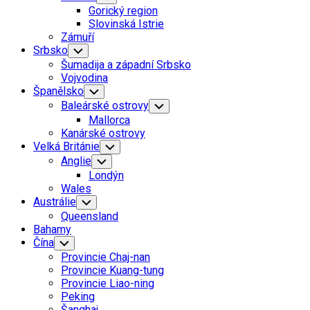
Child
Gorický region
Menu
Slovinská Istrie
Zámuří
Srbsko
Toggle
Child
Šumadija a západní Srbsko
Menu
Vojvodina
Španělsko
Toggle
Child
Baleárské ostrovy
Toggle
Menu
Child
Mallorca
Menu
Kanárské ostrovy
Velká Británie
Toggle
Child
Anglie
Toggle
Menu
Child
Londýn
Menu
Wales
Austrálie
Toggle
Child
Queensland
Menu
Bahamy
Čína
Toggle
Child
Provincie Chaj-nan
Menu
Provincie Kuang-tung
Provincie Liao-ning
Peking
Šanghaj