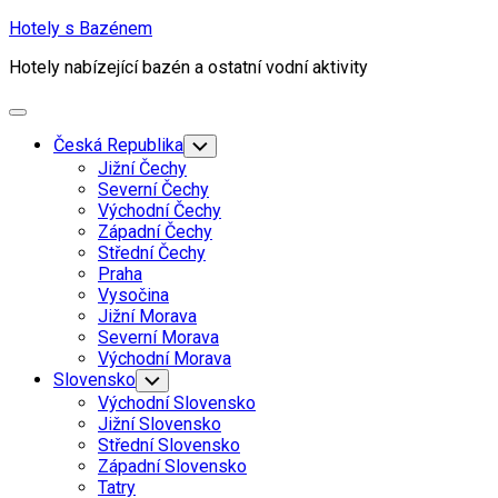
Skip
Hotely s Bazénem
to
Hotely nabízející bazén a ostatní vodní aktivity
content
Expand
Menu
Česká Republika
Toggle
Child
Jižní Čechy
Menu
Severní Čechy
Východní Čechy
Západní Čechy
Střední Čechy
Praha
Vysočina
Jižní Morava
Severní Morava
Východní Morava
Slovensko
Toggle
Child
Východní Slovensko
Menu
Jižní Slovensko
Střední Slovensko
Západní Slovensko
Tatry