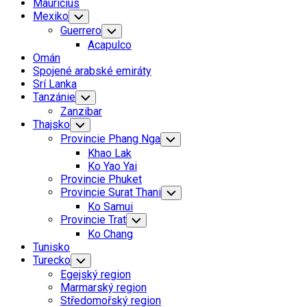
Mauricius
Mexiko
Toggle
Child
Guerrero
Toggle
Menu
Child
Acapulco
Menu
Omán
Spojené arabské emiráty
Srí Lanka
Tanzánie
Toggle
Child
Zanzibar
Menu
Thajsko
Toggle
Child
Provincie Phang Nga
Toggle
Menu
Child
Khao Lak
Menu
Ko Yao Yai
Provincie Phuket
Provincie Surat Thani
Toggle
Child
Ko Samui
Menu
Provincie Trat
Toggle
Child
Ko Chang
Menu
Tunisko
Turecko
Toggle
Child
Egejský region
Menu
Marmarský region
Středomořský region