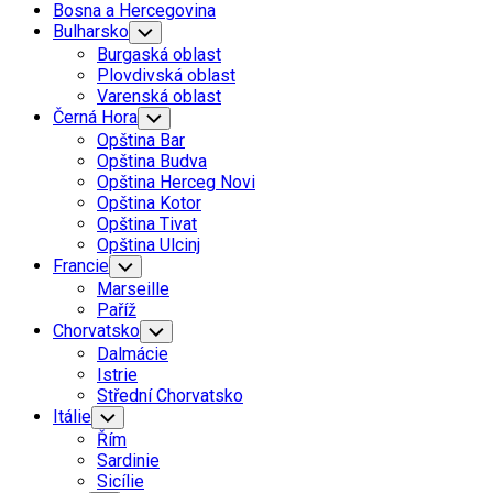
Bosna a Hercegovina
Bulharsko
Toggle
Child
Burgaská oblast
Menu
Plovdivská oblast
Varenská oblast
Černá Hora
Toggle
Child
Opština Bar
Menu
Opština Budva
Opština Herceg Novi
Opština Kotor
Opština Tivat
Opština Ulcinj
Francie
Toggle
Child
Marseille
Menu
Paříž
Chorvatsko
Toggle
Child
Dalmácie
Menu
Istrie
Střední Chorvatsko
Itálie
Toggle
Child
Řím
Menu
Sardinie
Sicílie