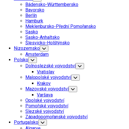
Child
Bádensko-Württembersko
Menu
Bavorsko
Berlín
Hamburk
Meklenbursko-Přední Pomořansko
Sasko
Sasko-Anhaltsko
Šlesvicko-Holštýnsko
Nizozemsko
Toggle
Child
Amsterdam
Menu
Polsko
Toggle
Child
Dolnoslezské vojvodství
Toggle
Menu
Child
Vratislav
Menu
Malopolské vojvodství
Toggle
Child
Krakov
Menu
Mazovské vojvodství
Toggle
Child
Varšava
Menu
Opolské vojvodství
Pomořské vojvodství
Slezské vojvodství
Západopomořanské vojvodství
Portugalsko
Toggle
Child
Algarve