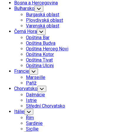
Bosna a Hercegovina
Bulharsko
Toggle
Child
Burgaská oblast
Menu
Plovdivská oblast
Varenská oblast
Černá Hora
Toggle
Child
Opština Bar
Menu
Opština Budva
Opština Herceg Novi
Opština Kotor
Opština Tivat
Opština Ulcinj
Francie
Toggle
Child
Marseille
Menu
Paříž
Chorvatsko
Toggle
Child
Dalmácie
Menu
Istrie
Střední Chorvatsko
Itálie
Toggle
Child
Řím
Menu
Sardinie
Sicílie