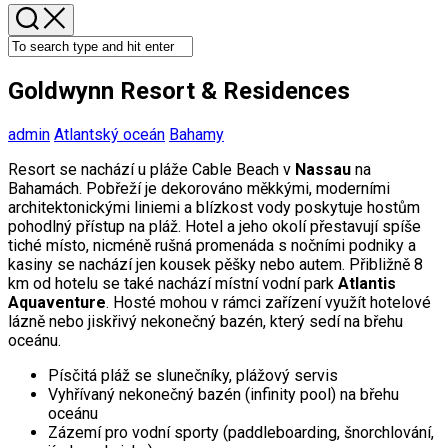
Goldwynn Resort & Residences
admin
Atlantský oceán
Bahamy
Resort se nachází u pláže Cable Beach v
Nassau
na
Bahamách. Pobřeží je dekorováno měkkými, moderními
architektonickými liniemi a blízkost vody poskytuje hostům
pohodlný přístup na pláž. Hotel a jeho okolí přestavují spíše
tiché místo, nicméně rušná promenáda s nočními podniky a
kasiny se nachází jen kousek pěšky nebo autem. Přibližně 8
km od hotelu se také nachází místní vodní park
Atlantis
Aquaventure
. Hosté mohou v rámci zařízení využít hotelové
lázně nebo jiskřivý nekonečný bazén, který sedí na břehu
oceánu.
Písčitá pláž se slunečníky, plážový servis
Vyhřívaný nekonečný bazén (infinity pool) na břehu
oceánu
Zázemí pro vodní sporty (paddleboarding, šnorchlování,