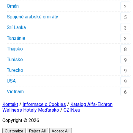
Omán
2
Spojené arabské emiráty
5
Srí Lanka
3
Tanzánie
3
Thajsko
8
Tunisko
9
Turecko
9
USA
9
Vietnam
6
Kontakt
/
Informace o Cookies
/
Katalog Alfa-Elchron
Wellness Hotely Maďarsko
/
CZIN.eu
Copyright © 2026
Customize
Reject All
Accept All