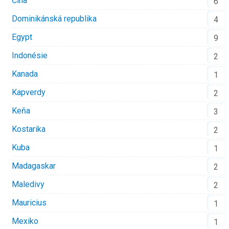
Čína
6
Dominikánská republika
4
Egypt
9
Indonésie
2
Kanada
1
Kapverdy
2
Keňa
3
Kostarika
2
Kuba
1
Madagaskar
2
Maledivy
2
Mauricius
1
Mexiko
1