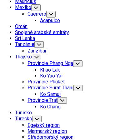
Mauricius
Mexiko
Toggle
Child
Guerrero
Toggle
Menu
Child
Acapulco
Menu
Omán
Spojené arabské emiráty
Srí Lanka
Tanzánie
Toggle
Child
Zanzibar
Menu
Thajsko
Toggle
Child
Provincie Phang Nga
Toggle
Menu
Child
Khao Lak
Menu
Ko Yao Yai
Provincie Phuket
Provincie Surat Thani
Toggle
Child
Ko Samui
Menu
Provincie Trat
Toggle
Child
Ko Chang
Menu
Tunisko
Turecko
Toggle
Child
Egejský region
Menu
Marmarský region
Středomořský region