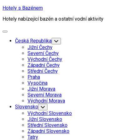
Skip
Hotely s Bazénem
to
Hotely nabízející bazén a ostatní vodní aktivity
content
Expand
Menu
Česká Republika
Toggle
Child
Jižní Čechy
Menu
Severní Čechy
Východní Čechy
Západní Čechy
Střední Čechy
Praha
Vysočina
Jižní Morava
Severní Morava
Východní Morava
Slovensko
Toggle
Child
Východní Slovensko
Menu
Jižní Slovensko
Střední Slovensko
Západní Slovensko
Tatry