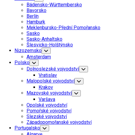
Child
Bádensko-Württembersko
Menu
Bavorsko
Berlín
Hamburk
Meklenbursko-Přední Pomořansko
Sasko
Sasko-Anhaltsko
Šlesvicko-Holštýnsko
Nizozemsko
Toggle
Child
Amsterdam
Menu
Polsko
Toggle
Child
Dolnoslezské vojvodství
Toggle
Menu
Child
Vratislav
Menu
Malopolské vojvodství
Toggle
Child
Krakov
Menu
Mazovské vojvodství
Toggle
Child
Varšava
Menu
Opolské vojvodství
Pomořské vojvodství
Slezské vojvodství
Západopomořanské vojvodství
Portugalsko
Toggle
Child
Algarve