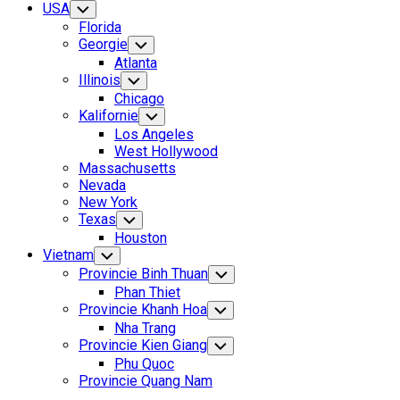
USA
Toggle
Child
Florida
Menu
Georgie
Toggle
Child
Atlanta
Menu
Illinois
Toggle
Child
Chicago
Menu
Kalifornie
Toggle
Child
Los Angeles
Menu
West Hollywood
Massachusetts
Nevada
New York
Texas
Toggle
Child
Houston
Menu
Vietnam
Toggle
Child
Provincie Binh Thuan
Toggle
Menu
Child
Phan Thiet
Menu
Provincie Khanh Hoa
Toggle
Child
Nha Trang
Menu
Provincie Kien Giang
Toggle
Child
Phu Quoc
Menu
Provincie Quang Nam