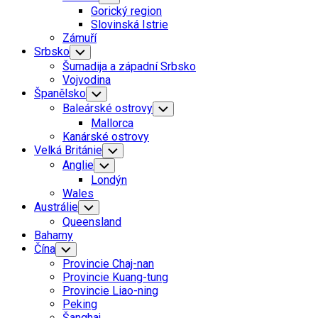
Child
Gorický region
Menu
Slovinská Istrie
Zámuří
Srbsko
Toggle
Child
Šumadija a západní Srbsko
Menu
Vojvodina
Španělsko
Toggle
Child
Baleárské ostrovy
Toggle
Menu
Child
Mallorca
Menu
Kanárské ostrovy
Velká Británie
Toggle
Child
Anglie
Toggle
Menu
Child
Londýn
Menu
Wales
Austrálie
Toggle
Child
Queensland
Menu
Current
Bahamy
Page
Čína
Toggle
Child
Parent
Provincie Chaj-nan
Menu
Provincie Kuang-tung
Provincie Liao-ning
Peking
Šanghaj