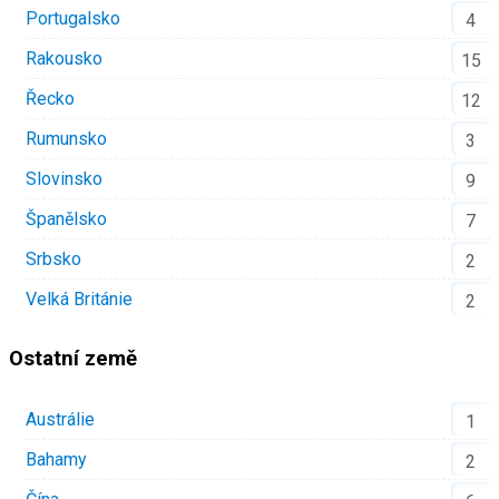
Portugalsko
4
Rakousko
15
Řecko
12
Rumunsko
3
Slovinsko
9
Španělsko
7
Srbsko
2
Velká Británie
2
Ostatní země
Austrálie
1
Bahamy
2