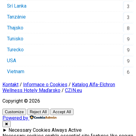
Srí Lanka
3
Tanzánie
3
Thajsko
8
Tunisko
9
Turecko
9
USA
9
Vietnam
6
Kontakt
/
Informace o Cookies
/
Katalog Alfa-Elchron
Wellness Hotely Maďarsko
/
CZIN.eu
Copyright © 2026
Customize
Reject All
Accept All
Powered by
✖
►
Necessary Cookies
Always Active
Necessary cookies enable essential site features like secure