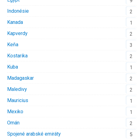
9
Indonésie
2
Kanada
1
Kapverdy
2
Keňa
3
Kostarika
2
Kuba
1
Madagaskar
2
Maledivy
2
Mauricius
1
Mexiko
1
Omán
2
Spojené arabské emiráty
5