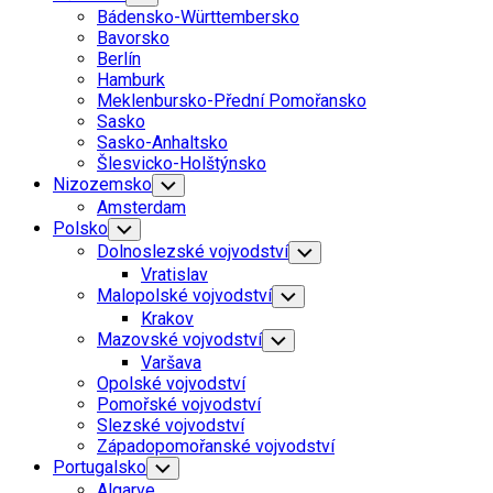
Child
Bádensko-Württembersko
Menu
Bavorsko
Berlín
Hamburk
Meklenbursko-Přední Pomořansko
Sasko
Sasko-Anhaltsko
Šlesvicko-Holštýnsko
Nizozemsko
Toggle
Child
Amsterdam
Menu
Polsko
Toggle
Child
Dolnoslezské vojvodství
Toggle
Menu
Child
Vratislav
Menu
Malopolské vojvodství
Toggle
Child
Krakov
Menu
Mazovské vojvodství
Toggle
Child
Varšava
Menu
Opolské vojvodství
Pomořské vojvodství
Slezské vojvodství
Západopomořanské vojvodství
Portugalsko
Toggle
Child
Algarve