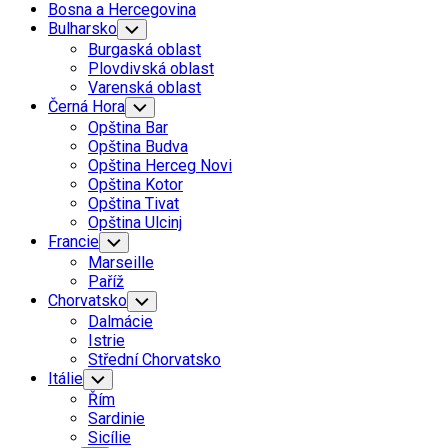
Bosna a Hercegovina
Bulharsko
Toggle
Child
Burgaská oblast
Menu
Plovdivská oblast
Varenská oblast
Černá Hora
Toggle
Child
Opština Bar
Menu
Opština Budva
Opština Herceg Novi
Opština Kotor
Opština Tivat
Opština Ulcinj
Francie
Toggle
Child
Marseille
Menu
Paříž
Chorvatsko
Toggle
Child
Dalmácie
Menu
Istrie
Střední Chorvatsko
Itálie
Toggle
Child
Řím
Menu
Sardinie
Sicílie