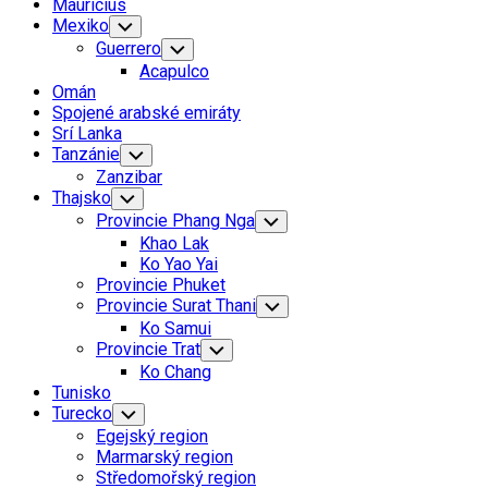
Mauricius
Mexiko
Toggle
Child
Guerrero
Toggle
Menu
Child
Acapulco
Menu
Omán
Spojené arabské emiráty
Srí Lanka
Tanzánie
Toggle
Child
Zanzibar
Menu
Thajsko
Toggle
Child
Provincie Phang Nga
Toggle
Menu
Child
Khao Lak
Menu
Ko Yao Yai
Provincie Phuket
Provincie Surat Thani
Toggle
Child
Ko Samui
Menu
Provincie Trat
Toggle
Child
Ko Chang
Menu
Tunisko
Turecko
Toggle
Child
Egejský region
Menu
Marmarský region
Středomořský region