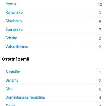
Řecko
12
Rumunsko
3
Slovinsko
9
Španělsko
7
Srbsko
2
Velká Británie
2
Ostatní země
Austrálie
1
Bahamy
2
Čína
6
Dominikánská republika
4
Egypt