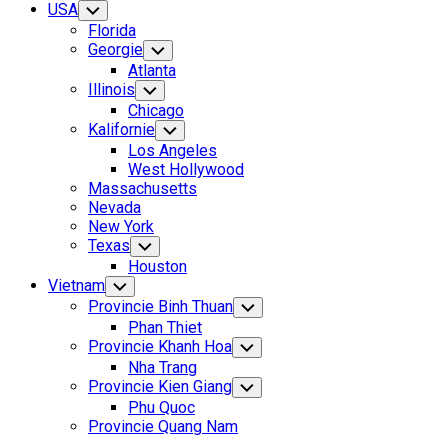
USA
Toggle
Child
Florida
Menu
Georgie
Toggle
Child
Atlanta
Menu
Illinois
Toggle
Child
Chicago
Menu
Kalifornie
Toggle
Child
Los Angeles
Menu
West Hollywood
Massachusetts
Nevada
New York
Texas
Toggle
Child
Houston
Menu
Vietnam
Toggle
Child
Provincie Binh Thuan
Toggle
Menu
Child
Phan Thiet
Menu
Provincie Khanh Hoa
Toggle
Child
Nha Trang
Menu
Provincie Kien Giang
Toggle
Child
Phu Quoc
Menu
Provincie Quang Nam