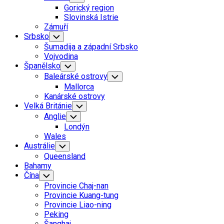
Child
Gorický region
Menu
Slovinská Istrie
Zámuří
Srbsko
Toggle
Child
Šumadija a západní Srbsko
Menu
Vojvodina
Španělsko
Toggle
Child
Baleárské ostrovy
Toggle
Menu
Child
Mallorca
Menu
Kanárské ostrovy
Velká Británie
Toggle
Child
Anglie
Toggle
Menu
Child
Londýn
Menu
Wales
Austrálie
Toggle
Child
Queensland
Menu
Bahamy
Čína
Toggle
Child
Provincie Chaj-nan
Menu
Provincie Kuang-tung
Provincie Liao-ning
Peking
Šanghaj