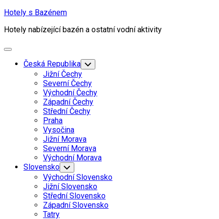
Skip
Hotely s Bazénem
to
Hotely nabízející bazén a ostatní vodní aktivity
content
Expand
Menu
Česká Republika
Toggle
Child
Jižní Čechy
Menu
Severní Čechy
Východní Čechy
Západní Čechy
Střední Čechy
Praha
Vysočina
Jižní Morava
Severní Morava
Východní Morava
Slovensko
Toggle
Child
Východní Slovensko
Menu
Jižní Slovensko
Střední Slovensko
Západní Slovensko
Tatry