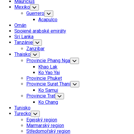
Mauricius
Mexiko
Toggle
Child
Guerrero
Toggle
Menu
Child
Acapulco
Menu
Omán
Spojené arabské emiráty
Srí Lanka
Tanzánie
Toggle
Child
Zanzibar
Menu
Thajsko
Toggle
Child
Provincie Phang Nga
Toggle
Menu
Child
Khao Lak
Menu
Ko Yao Yai
Provincie Phuket
Provincie Surat Thani
Toggle
Child
Ko Samui
Menu
Provincie Trat
Toggle
Child
Ko Chang
Menu
Tunisko
Turecko
Toggle
Child
Egejský region
Menu
Marmarský region
Středomořský region