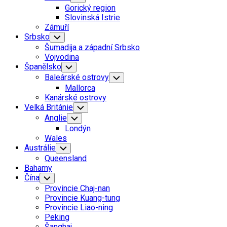
Child
Gorický region
Menu
Slovinská Istrie
Zámuří
Srbsko
Toggle
Child
Šumadija a západní Srbsko
Menu
Vojvodina
Španělsko
Toggle
Child
Baleárské ostrovy
Toggle
Menu
Child
Mallorca
Menu
Kanárské ostrovy
Velká Británie
Toggle
Child
Anglie
Toggle
Menu
Child
Londýn
Menu
Wales
Austrálie
Toggle
Child
Queensland
Menu
Bahamy
Čína
Toggle
Child
Provincie Chaj-nan
Menu
Provincie Kuang-tung
Provincie Liao-ning
Peking
Šanghaj