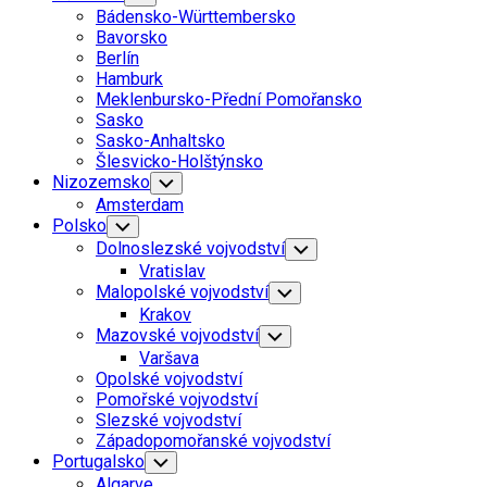
Child
Bádensko-Württembersko
Menu
Bavorsko
Berlín
Hamburk
Meklenbursko-Přední Pomořansko
Sasko
Sasko-Anhaltsko
Šlesvicko-Holštýnsko
Nizozemsko
Toggle
Child
Amsterdam
Menu
Polsko
Toggle
Child
Dolnoslezské vojvodství
Toggle
Menu
Child
Vratislav
Menu
Malopolské vojvodství
Toggle
Child
Krakov
Menu
Mazovské vojvodství
Toggle
Child
Varšava
Menu
Opolské vojvodství
Pomořské vojvodství
Slezské vojvodství
Západopomořanské vojvodství
Portugalsko
Toggle
Child
Algarve