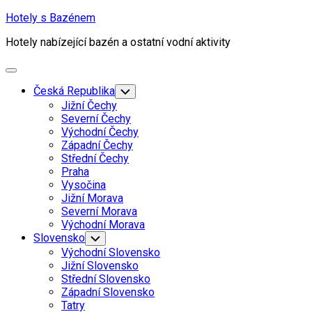
Skip
Hotely s Bazénem
to
Hotely nabízející bazén a ostatní vodní aktivity
content
Expand
Menu
Česká Republika
Toggle
Child
Jižní Čechy
Menu
Severní Čechy
Východní Čechy
Západní Čechy
Střední Čechy
Praha
Vysočina
Jižní Morava
Severní Morava
Východní Morava
Slovensko
Toggle
Child
Východní Slovensko
Menu
Jižní Slovensko
Střední Slovensko
Západní Slovensko
Tatry