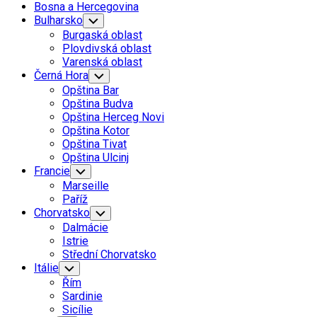
Bosna a Hercegovina
Bulharsko
Toggle
Child
Burgaská oblast
Menu
Plovdivská oblast
Varenská oblast
Černá Hora
Toggle
Child
Opština Bar
Menu
Opština Budva
Opština Herceg Novi
Opština Kotor
Opština Tivat
Opština Ulcinj
Francie
Toggle
Child
Marseille
Menu
Paříž
Chorvatsko
Toggle
Child
Dalmácie
Menu
Istrie
Střední Chorvatsko
Itálie
Toggle
Child
Řím
Menu
Sardinie
Sicílie