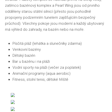
zatímco bazénový komplex a Pearl Wing jsou od prvního
odděleny starou státní silnicí (přesto jsou pohodlně
propojeny podzemním tunelem zajišťujícím bezpečný
průchod). Všechny pokoje jsou moderní a každý ubytovaný
má výhled do zahrady, na bazén nebo na moře.
Písčitá pláž (lehátka a slunečníky zdarma)
Venkovní bazény
Dětský bazén
Bar u bazénu i na pláži
Vodní sporty na pláži (večer za poplatek)
Animační programy (aqua aerobic)
Fitness, stolní tenis, dětské hřiště