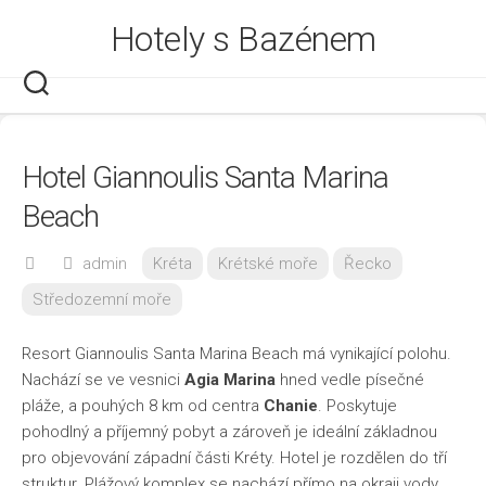
Skip
Hotely s Bazénem
to
content
Hotel Giannoulis Santa Marina
Beach
admin
Kréta
Krétské moře
Řecko
Středozemní moře
Resort Giannoulis Santa Marina Beach má vynikající polohu.
Nachází se ve vesnici
Agia Marina
hned vedle písečné
pláže, a pouhých 8 km od centra
Chanie
. Poskytuje
pohodlný a příjemný pobyt a zároveň je ideální základnou
pro objevování západní části Kréty. Hotel je rozdělen do tří
struktur. Plážový komplex se nachází přímo na okraji vody,