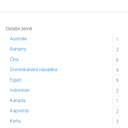
Ostatní země
Austrálie
1
Bahamy
2
Čína
6
Dominikánská republika
4
Egypt
9
Indonésie
2
Kanada
1
Kapverdy
2
Keňa
3