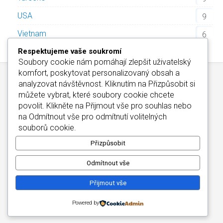
USA
9
Vietnam
6
Respektujeme vaše soukromí
Soubory cookie nám pomáhají zlepšit uživatelský
komfort, poskytovat personalizovaný obsah a
analyzovat návštěvnost. Kliknutím na
Přizpůsobit
si
můžete vybrat, které soubory cookie chcete
povolit. Klikněte na
Přijmout vše
pro souhlas nebo
na
Odmítnout vše
pro odmítnutí volitelných
Kontakt
/
Informace o Cookies
/
Katalog Alfa-Elchron
souborů cookie.
Wellness Hotely Maďarsko
/
CZIN.eu
Copyright © 2026
Přizpůsobit
Odmítnout vše
Přijmout vše
Powered by