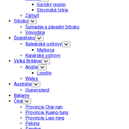
Child
Gorický region
Menu
Slovinská Istrie
Zámuří
Srbsko
Toggle
Child
Šumadija a západní Srbsko
Menu
Vojvodina
Španělsko
Toggle
Child
Baleárské ostrovy
Toggle
Menu
Child
Mallorca
Menu
Kanárské ostrovy
Velká Británie
Toggle
Child
Anglie
Toggle
Menu
Child
Londýn
Menu
Wales
Austrálie
Toggle
Child
Queensland
Menu
Bahamy
Čína
Toggle
Child
Provincie Chaj-nan
Menu
Provincie Kuang-tung
Provincie Liao-ning
Peking
Šanghaj