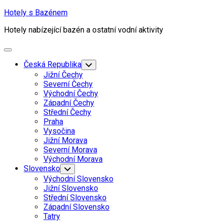
Skip
Hotely s Bazénem
to
Hotely nabízející bazén a ostatní vodní aktivity
content
Expand
Menu
Current
Česká Republika
Toggle
Child
Page
Current
Jižní Čechy
Menu
Parent
Page
Severní Čechy
Parent
Východní Čechy
Current
Západní Čechy
Page
Střední Čechy
Parent
Praha
Vysočina
Jižní Morava
Severní Morava
Východní Morava
Slovensko
Toggle
Child
Východní Slovensko
Menu
Jižní Slovensko
Střední Slovensko
Západní Slovensko
Tatry