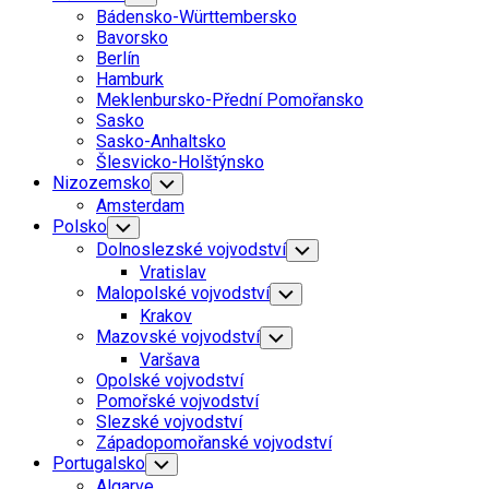
Child
Bádensko-Württembersko
Menu
Bavorsko
Berlín
Hamburk
Meklenbursko-Přední Pomořansko
Sasko
Sasko-Anhaltsko
Šlesvicko-Holštýnsko
Nizozemsko
Toggle
Child
Amsterdam
Menu
Polsko
Toggle
Child
Dolnoslezské vojvodství
Toggle
Menu
Child
Vratislav
Menu
Malopolské vojvodství
Toggle
Child
Krakov
Menu
Mazovské vojvodství
Toggle
Child
Varšava
Menu
Opolské vojvodství
Pomořské vojvodství
Slezské vojvodství
Západopomořanské vojvodství
Portugalsko
Toggle
Child
Algarve