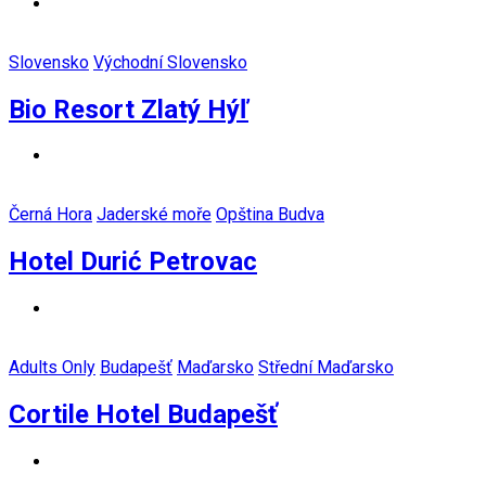
Slovensko
Východní Slovensko
Bio Resort Zlatý Hýľ
Černá Hora
Jaderské moře
Opština Budva
Hotel Durić Petrovac
Adults Only
Budapešť
Maďarsko
Střední Maďarsko
Cortile Hotel Budapešť