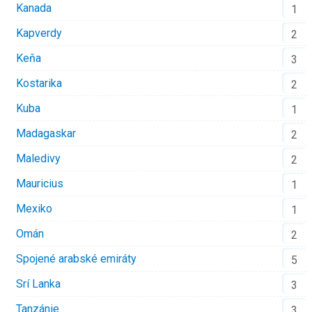
Kanada
1
Kapverdy
2
Keňa
3
Kostarika
2
Kuba
1
Madagaskar
2
Maledivy
2
Mauricius
1
Mexiko
1
Omán
2
Spojené arabské emiráty
5
Srí Lanka
3
Tanzánie
3