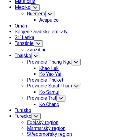
Mauricius
Mexiko
Toggle
Child
Guerrero
Toggle
Menu
Child
Acapulco
Menu
Omán
Spojené arabské emiráty
Srí Lanka
Tanzánie
Toggle
Child
Zanzibar
Menu
Thajsko
Toggle
Child
Provincie Phang Nga
Toggle
Menu
Child
Khao Lak
Menu
Ko Yao Yai
Provincie Phuket
Provincie Surat Thani
Toggle
Child
Ko Samui
Menu
Provincie Trat
Toggle
Child
Ko Chang
Menu
Tunisko
Turecko
Toggle
Child
Egejský region
Menu
Marmarský region
Středomořský region