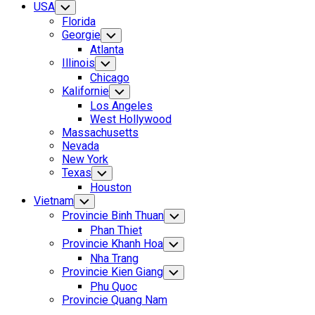
USA
Toggle
Child
Florida
Menu
Georgie
Toggle
Child
Atlanta
Menu
Illinois
Toggle
Child
Chicago
Menu
Kalifornie
Toggle
Child
Los Angeles
Menu
West Hollywood
Massachusetts
Nevada
New York
Texas
Toggle
Child
Houston
Menu
Vietnam
Toggle
Child
Provincie Binh Thuan
Toggle
Menu
Child
Phan Thiet
Menu
Provincie Khanh Hoa
Toggle
Child
Nha Trang
Menu
Provincie Kien Giang
Toggle
Child
Phu Quoc
Menu
Provincie Quang Nam