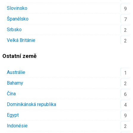
Slovinsko
9
Španělsko
7
Srbsko
2
Velká Británie
2
Ostatní země
Austrálie
1
Bahamy
2
Čína
6
Dominikánská republika
4
Egypt
9
Indonésie
2