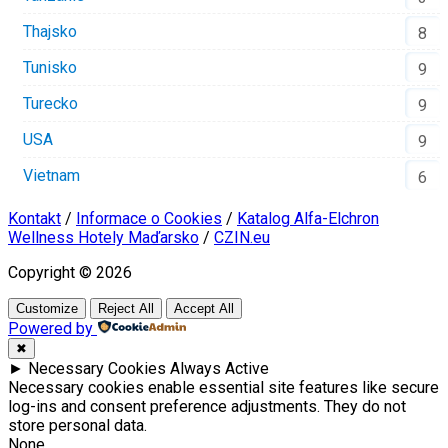
Thajsko
8
Tunisko
9
Turecko
9
USA
9
Vietnam
6
Kontakt
/
Informace o Cookies
/
Katalog Alfa-Elchron
Wellness Hotely Maďarsko
/
CZIN.eu
Copyright © 2026
Customize
Reject All
Accept All
Powered by
✖
►
Necessary Cookies
Always Active
Necessary cookies enable essential site features like secure
log-ins and consent preference adjustments. They do not
store personal data.
None