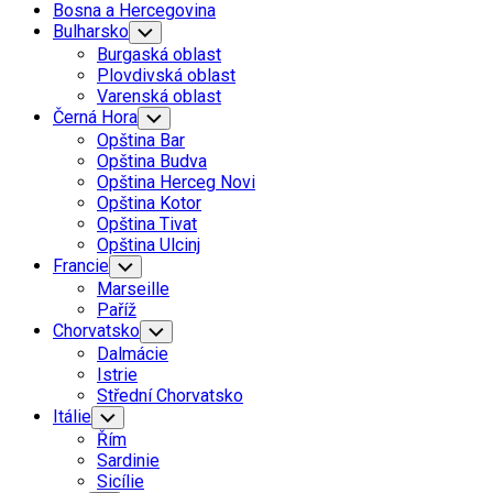
Bosna a Hercegovina
Bulharsko
Toggle
Child
Burgaská oblast
Menu
Plovdivská oblast
Varenská oblast
Černá Hora
Toggle
Child
Opština Bar
Menu
Opština Budva
Opština Herceg Novi
Opština Kotor
Opština Tivat
Opština Ulcinj
Francie
Toggle
Child
Marseille
Menu
Paříž
Chorvatsko
Toggle
Child
Dalmácie
Menu
Istrie
Střední Chorvatsko
Itálie
Toggle
Child
Řím
Menu
Sardinie
Sicílie