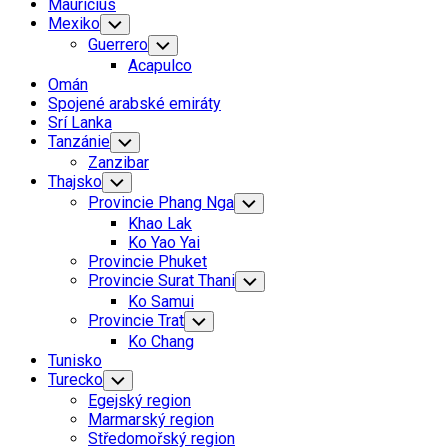
Mauricius
Mexiko
Toggle
Child
Guerrero
Toggle
Menu
Child
Acapulco
Menu
Omán
Spojené arabské emiráty
Srí Lanka
Tanzánie
Toggle
Child
Zanzibar
Menu
Thajsko
Toggle
Child
Provincie Phang Nga
Toggle
Menu
Child
Khao Lak
Menu
Ko Yao Yai
Provincie Phuket
Provincie Surat Thani
Toggle
Child
Ko Samui
Menu
Provincie Trat
Toggle
Child
Ko Chang
Menu
Tunisko
Turecko
Toggle
Child
Egejský region
Menu
Marmarský region
Středomořský region