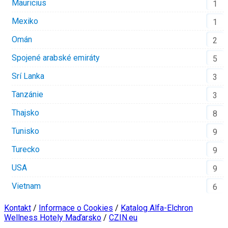
Mauricius
1
Mexiko
1
Omán
2
Spojené arabské emiráty
5
Srí Lanka
3
Tanzánie
3
Thajsko
8
Tunisko
9
Turecko
9
USA
9
Vietnam
6
Kontakt
/
Informace o Cookies
/
Katalog Alfa-Elchron
Wellness Hotely Maďarsko
/
CZIN.eu