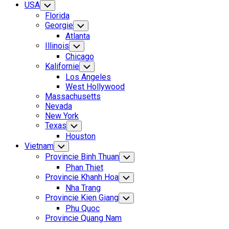
USA
Toggle
Child
Florida
Menu
Georgie
Toggle
Child
Atlanta
Menu
Illinois
Toggle
Child
Chicago
Menu
Kalifornie
Toggle
Child
Los Angeles
Menu
West Hollywood
Massachusetts
Nevada
New York
Texas
Toggle
Child
Houston
Menu
Vietnam
Toggle
Child
Provincie Binh Thuan
Toggle
Menu
Child
Phan Thiet
Menu
Provincie Khanh Hoa
Toggle
Child
Nha Trang
Menu
Provincie Kien Giang
Toggle
Child
Phu Quoc
Menu
Provincie Quang Nam