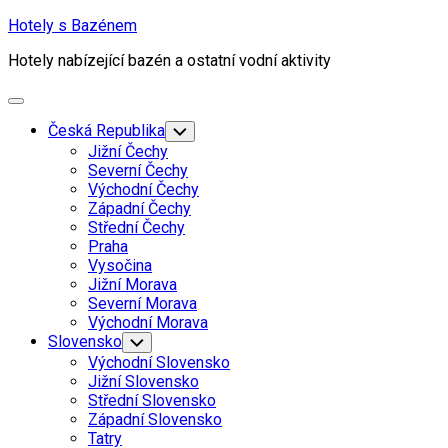
Skip
Hotely s Bazénem
to
Hotely nabízející bazén a ostatní vodní aktivity
content
Expand
Menu
Česká Republika
Toggle
Child
Jižní Čechy
Menu
Severní Čechy
Východní Čechy
Západní Čechy
Střední Čechy
Praha
Vysočina
Jižní Morava
Severní Morava
Východní Morava
Slovensko
Toggle
Child
Východní Slovensko
Menu
Jižní Slovensko
Střední Slovensko
Západní Slovensko
Tatry