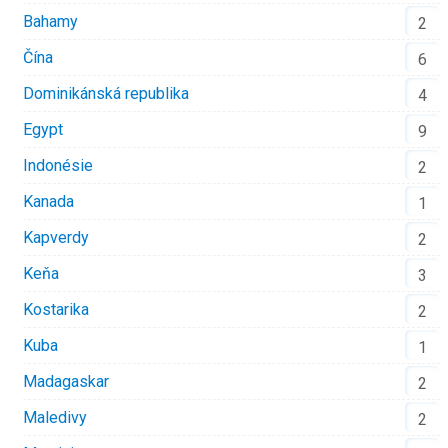
Bahamy
2
Čína
6
Dominikánská republika
4
Egypt
9
Indonésie
2
Kanada
1
Kapverdy
2
Keňa
3
Kostarika
2
Kuba
1
Madagaskar
2
Maledivy
2