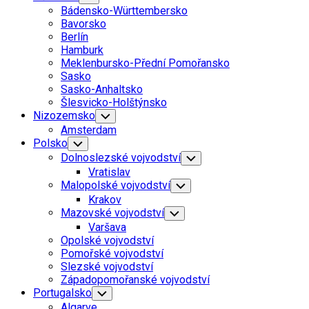
Child
Bádensko-Württembersko
Menu
Bavorsko
Berlín
Hamburk
Meklenbursko-Přední Pomořansko
Sasko
Sasko-Anhaltsko
Šlesvicko-Holštýnsko
Nizozemsko
Toggle
Child
Amsterdam
Menu
Polsko
Toggle
Child
Dolnoslezské vojvodství
Toggle
Menu
Child
Vratislav
Menu
Malopolské vojvodství
Toggle
Child
Krakov
Menu
Mazovské vojvodství
Toggle
Child
Varšava
Menu
Opolské vojvodství
Pomořské vojvodství
Slezské vojvodství
Západopomořanské vojvodství
Portugalsko
Toggle
Child
Algarve