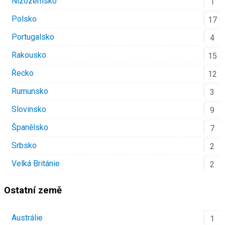
Nizozemsko
1
Polsko
17
Portugalsko
4
Rakousko
15
Řecko
12
Rumunsko
3
Slovinsko
9
Španělsko
7
Srbsko
2
Velká Británie
2
Ostatní země
Austrálie
1