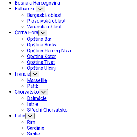
Bosna a Hercegovina
Bulharsko
Toggle
Child
Burgaská oblast
Menu
Plovdivská oblast
Varenská oblast
Černá Hora
Toggle
Child
Opština Bar
Menu
Opština Budva
Opština Herceg Novi
Opština Kotor
Opština Tivat
Opština Ulcinj
Francie
Toggle
Child
Marseille
Menu
Paříž
Chorvatsko
Toggle
Child
Dalmácie
Menu
Istrie
Střední Chorvatsko
Itálie
Toggle
Child
Řím
Menu
Sardinie
Sicílie