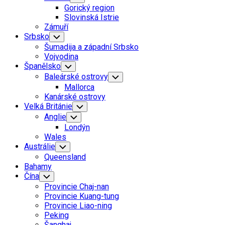
Child
Gorický region
Menu
Slovinská Istrie
Zámuří
Srbsko
Toggle
Child
Šumadija a západní Srbsko
Menu
Vojvodina
Španělsko
Toggle
Child
Baleárské ostrovy
Toggle
Menu
Child
Mallorca
Menu
Kanárské ostrovy
Velká Británie
Toggle
Child
Anglie
Toggle
Menu
Child
Londýn
Menu
Wales
Austrálie
Toggle
Child
Queensland
Menu
Bahamy
Čína
Toggle
Child
Provincie Chaj-nan
Menu
Provincie Kuang-tung
Provincie Liao-ning
Peking
Šanghaj