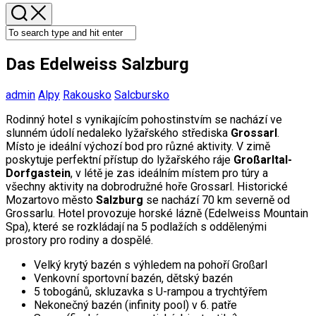
Das Edelweiss Salzburg
admin
Alpy
Rakousko
Salcbursko
Rodinný hotel s vynikajícím pohostinstvím se nachází ve
slunném údolí nedaleko lyžařského střediska
Grossarl
.
Místo je ideální výchozí bod pro různé aktivity. V zimě
poskytuje perfektní přístup do lyžařského ráje
Großarltal-
Dorfgastein
, v létě je zas ideálním místem pro túry a
všechny aktivity na dobrodružné hoře Grossarl. Historické
Mozartovo město
Salzburg
se nachází 70 km severně od
Grossarlu. Hotel provozuje horské lázně (Edelweiss Mountain
Spa), které se rozkládají na 5 podlažích s oddělenými
prostory pro rodiny a dospělé.
Velký krytý bazén s výhledem na pohoří Großarl
Venkovní sportovní bazén, dětský bazén
5 tobogánů, skluzavka s U-rampou a trychtýřem
Nekonečný bazén (infinity pool) v 6. patře