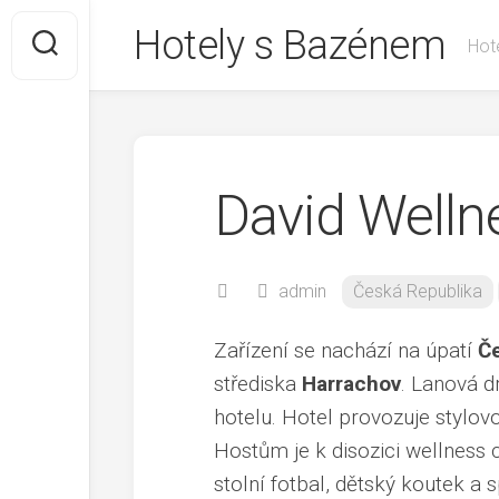
Skip
Hotely s Bazénem
to
Hote
content
David Welln
admin
Česká Republika
Zařízení se nachází na úpatí
Če
střediska
Harrachov
. Lanová 
hotelu. Hotel provozuje stylov
Hostům je k disozici wellness
stolní fotbal, dětský koutek a