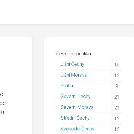
Česká Republika
Jižní Čechy
15
Jižní Morava
12
Praha
9
ho
Severní Čechy
21
 od
Severní Morava
21
tu.
Střední Čechy
12
Východní Čechy
15