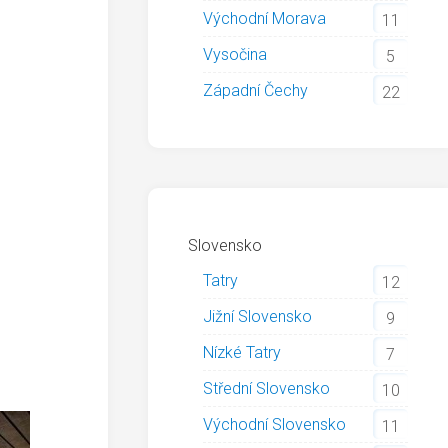
Východní Morava
11
Vysočina
5
Západní Čechy
22
Slovensko
Tatry
12
Jižní Slovensko
9
Nízké Tatry
7
Střední Slovensko
10
Východní Slovensko
11