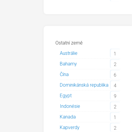
Ostatní země
Austrálie
1
Bahamy
2
Čína
6
Dominikánská republika
4
Egypt
9
Indonésie
2
Kanada
1
Kapverdy
2