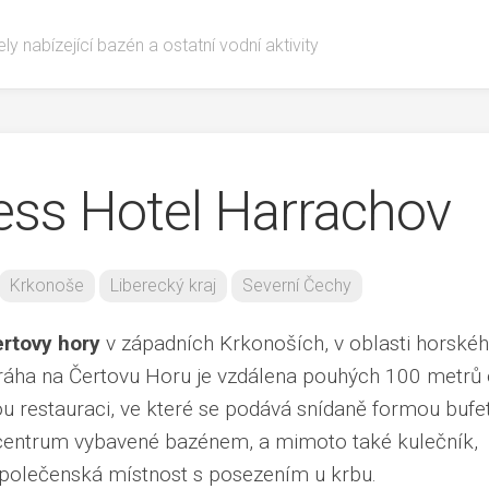
ly nabízející bazén a ostatní vodní aktivity
ess Hotel Harrachov
Krkonoše
Liberecký kraj
Severní Čechy
rtovy hory
v západních Krkonoších, v oblasti horské
dráha na Čertovu Horu je vzdálena pouhých 100 metrů
ou restauraci, ve které se podává snídaně formou bufe
 centrum vybavené bazénem, a mimoto také kulečník,
 společenská místnost s posezením u krbu.