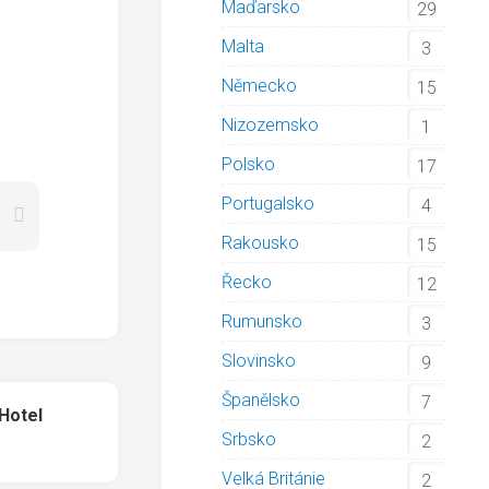
Maďarsko
29
Malta
3
Německo
15
Nizozemsko
1
Polsko
17
Portugalsko
4
Rakousko
15
Řecko
12
Rumunsko
3
Slovinsko
9
Španělsko
7
Hotel
Srbsko
2
Velká Británie
2