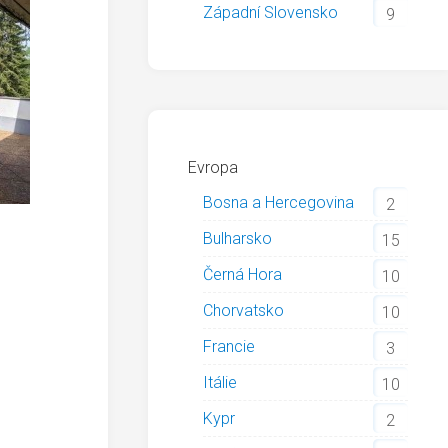
Západní Slovensko
9
Evropa
Bosna a Hercegovina
2
Bulharsko
15
Černá Hora
10
Chorvatsko
10
Francie
3
Itálie
10
Kypr
2