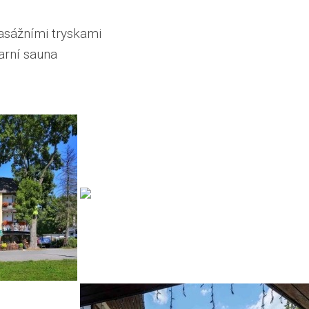
asážními tryskami
arní sauna