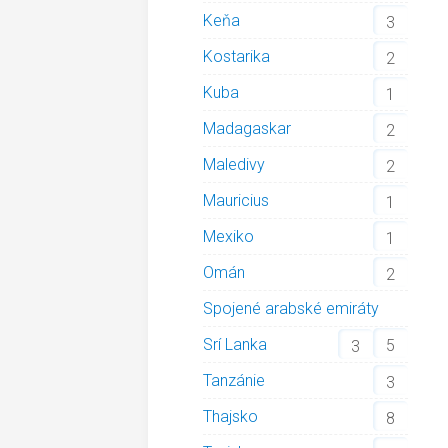
Keňa
3
Kostarika
2
Kuba
1
Madagaskar
2
Maledivy
2
Mauricius
1
Mexiko
1
Omán
2
Spojené arabské emiráty
Srí Lanka
5
3
Tanzánie
3
Thajsko
8