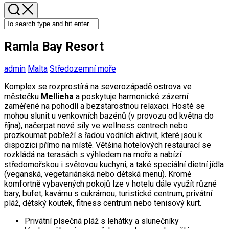
Ramla Bay Resort
admin
Malta
Středozemní moře
Komplex se rozprostírá na severozápadě ostrova ve
městečku
Mellieha
a poskytuje harmonické zázemí
zaměřené na pohodlí a bezstarostnou relaxaci. Hosté se
mohou slunit u venkovních bazénů (v provozu od května do
října), načerpat nové síly ve wellness centrech nebo
prozkoumat pobřeží s řadou vodních aktivit, které jsou k
dispozici přímo na místě. Většina hotelových restaurací se
rozkládá na terasách s výhledem na moře a nabízí
středomořskou i světovou kuchyni, a také speciální dietní jídla
(veganská, vegetariánská nebo dětská menu). Kromě
komfortně vybavených pokojů lze v hotelu dále využít různé
bary, bufet, kavárnu s cukrárnou, turistické centrum, privátní
pláž, dětský koutek, fitness centrum nebo tenisový kurt.
Privátní písečná pláž s lehátky a slunečníky