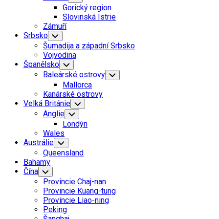
Child
Gorický region
Menu
Slovinská Istrie
Zámuří
Srbsko
Toggle
Child
Šumadija a západní Srbsko
Menu
Vojvodina
Španělsko
Toggle
Child
Baleárské ostrovy
Toggle
Menu
Child
Mallorca
Menu
Kanárské ostrovy
Velká Británie
Toggle
Child
Anglie
Toggle
Menu
Child
Londýn
Menu
Wales
Austrálie
Toggle
Child
Queensland
Menu
Bahamy
Čína
Toggle
Child
Provincie Chaj-nan
Menu
Provincie Kuang-tung
Provincie Liao-ning
Peking
Šanghaj