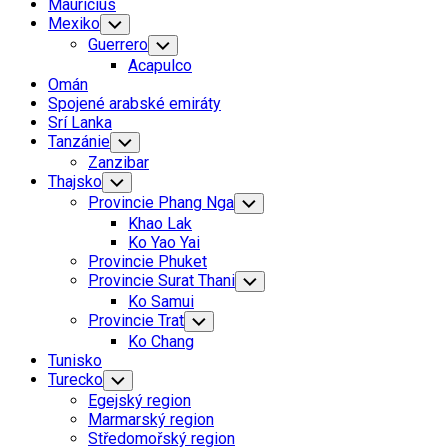
Mauricius
Mexiko
Toggle
Child
Guerrero
Toggle
Menu
Child
Acapulco
Menu
Omán
Spojené arabské emiráty
Srí Lanka
Tanzánie
Toggle
Child
Zanzibar
Menu
Thajsko
Toggle
Child
Provincie Phang Nga
Toggle
Menu
Child
Khao Lak
Menu
Ko Yao Yai
Provincie Phuket
Provincie Surat Thani
Toggle
Child
Ko Samui
Menu
Provincie Trat
Toggle
Child
Ko Chang
Menu
Tunisko
Turecko
Toggle
Child
Egejský region
Menu
Marmarský region
Středomořský region