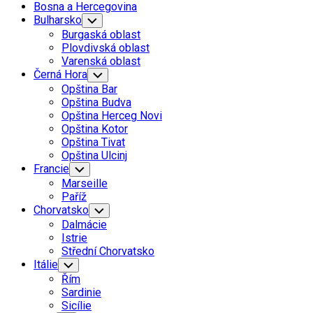
Bosna a Hercegovina
Bulharsko
Toggle
Child
Burgaská oblast
Menu
Plovdivská oblast
Varenská oblast
Černá Hora
Toggle
Child
Opština Bar
Menu
Opština Budva
Opština Herceg Novi
Opština Kotor
Opština Tivat
Opština Ulcinj
Francie
Toggle
Child
Marseille
Menu
Paříž
Chorvatsko
Toggle
Child
Dalmácie
Menu
Istrie
Střední Chorvatsko
Itálie
Toggle
Child
Řím
Menu
Sardinie
Sicílie