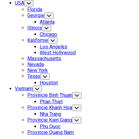
USA
Toggle
Child
Florida
Menu
Georgie
Toggle
Child
Atlanta
Menu
Illinois
Toggle
Child
Chicago
Menu
Kalifornie
Toggle
Child
Los Angeles
Menu
West Hollywood
Massachusetts
Nevada
New York
Texas
Toggle
Child
Houston
Menu
Vietnam
Toggle
Child
Provincie Binh Thuan
Toggle
Menu
Child
Phan Thiet
Menu
Provincie Khanh Hoa
Toggle
Child
Nha Trang
Menu
Provincie Kien Giang
Toggle
Child
Phu Quoc
Menu
Provincie Quang Nam