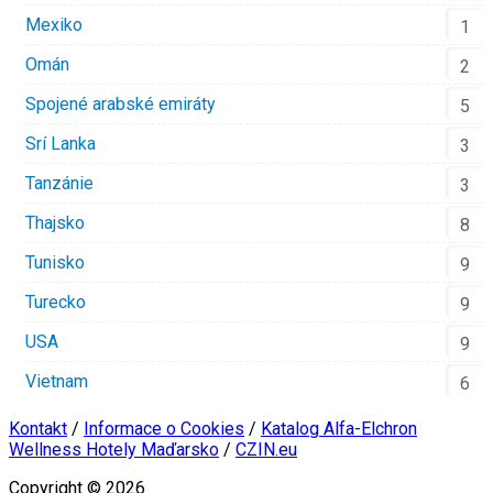
Mexiko
1
Omán
2
Spojené arabské emiráty
5
Srí Lanka
3
Tanzánie
3
Thajsko
8
Tunisko
9
Turecko
9
USA
9
Vietnam
6
Kontakt
/
Informace o Cookies
/
Katalog Alfa-Elchron
Wellness Hotely Maďarsko
/
CZIN.eu
Copyright © 2026