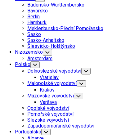
Child
Parent
Bádensko-Württembersko
Menu
Bavorsko
Berlín
Hamburk
Meklenbursko-Přední Pomořansko
Sasko
Sasko-Anhaltsko
Šlesvicko-Holštýnsko
Nizozemsko
Toggle
Child
Amsterdam
Menu
Polsko
Toggle
Child
Dolnoslezské vojvodství
Toggle
Menu
Child
Vratislav
Menu
Malopolské vojvodství
Toggle
Child
Krakov
Menu
Mazovské vojvodství
Toggle
Child
Varšava
Menu
Opolské vojvodství
Pomořské vojvodství
Slezské vojvodství
Západopomořanské vojvodství
Portugalsko
Toggle
Child
Algarve