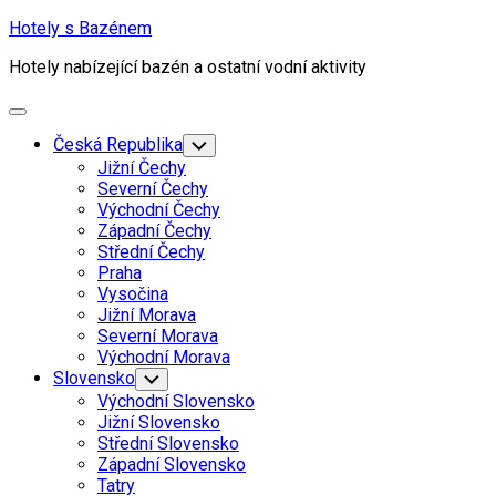
Skip
Hotely s Bazénem
to
Hotely nabízející bazén a ostatní vodní aktivity
content
Expand
Menu
Česká Republika
Toggle
Child
Jižní Čechy
Menu
Severní Čechy
Východní Čechy
Západní Čechy
Střední Čechy
Praha
Vysočina
Jižní Morava
Severní Morava
Východní Morava
Slovensko
Toggle
Child
Východní Slovensko
Menu
Jižní Slovensko
Střední Slovensko
Západní Slovensko
Tatry