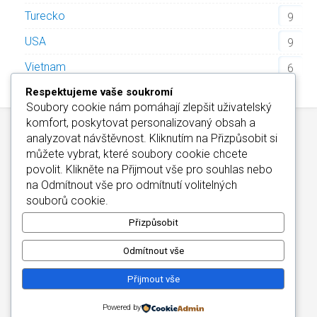
Turecko
9
USA
9
Vietnam
6
Respektujeme vaše soukromí
Soubory cookie nám pomáhají zlepšit uživatelský
komfort, poskytovat personalizovaný obsah a
analyzovat návštěvnost. Kliknutím na
Přizpůsobit
si
můžete vybrat, které soubory cookie chcete
povolit. Klikněte na
Přijmout vše
pro souhlas nebo
na
Odmítnout vše
pro odmítnutí volitelných
Kontakt
/
Informace o Cookies
/
Katalog Alfa-Elchron
souborů cookie.
Wellness Hotely Maďarsko
/
CZIN.eu
Copyright © 2026
Přizpůsobit
Odmítnout vše
Přijmout vše
Powered by