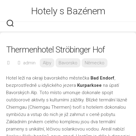
Skip
Hotely s Bazénem
to
content
Thermenhotel Ströbinger Hof
admin
Alpy
Bavorsko
Německo
Hotel leží na okraji bavorského městečka
Bad Endorf
,
bezprostředně u idylického jezera
Kurparksee
na úpatí
Bavorských Alp. Toto místo umonuje dokonale spojit
outdoorové aktivity s kulturními zážitky. Blízké termální lázně
Chiemgau (Chiemgau Thermen) tvoří s hotelem dokonalou
symbiózu a vstup do nich je již zahrnut v ceně pobytu.
Základním prvkem celého komplexu jsou dva termální
prameny s unikátní, léčivou solankovou vodou. Areál nabízí