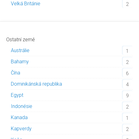
Velká Británie
2
Ostatní země
Austrálie
1
Bahamy
2
Čína
6
Dominikánská republika
4
Egypt
9
Indonésie
2
Kanada
1
Kapverdy
2