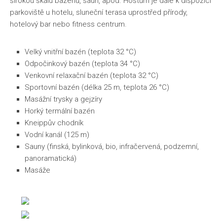
širokou škálu bazénů, saun, apod. Hostům je dále k dispozici
parkoviště u hotelu, sluneční terasa uprostřed přírody,
hotelový bar nebo fitness centrum.
Velký vnitřní bazén (teplota 32 °C)
Odpočinkový bazén (teplota 34 °C)
Venkovní relaxační bazén (teplota 32 °C)
Sportovní bazén (délka 25 m, teplota 26 °C)
Masážní trysky a gejzíry
Horký termální bazén
Kneippův chodník
Vodní kanál (125 m)
Sauny (finská, bylinková, bio, infračervená, podzemní,
panoramatická)
Masáže