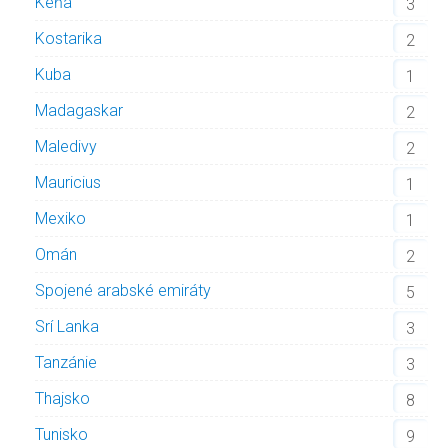
Keňa
3
Kostarika
2
Kuba
1
Madagaskar
2
Maledivy
2
Mauricius
1
Mexiko
1
Omán
2
Spojené arabské emiráty
5
Srí Lanka
3
Tanzánie
3
Thajsko
8
Tunisko
9