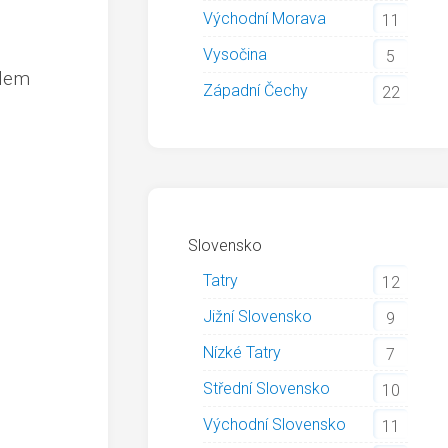
Východní Morava
11
Vysočina
5
elem
Západní Čechy
22
Slovensko
Tatry
12
Jižní Slovensko
9
Nízké Tatry
7
Střední Slovensko
10
Východní Slovensko
11