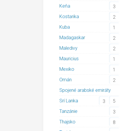
Keňa
3
Kostarika
2
Kuba
1
Madagaskar
2
Maledivy
2
Mauricius
1
Mexiko
1
Omán
2
Spojené arabské emiráty
Srí Lanka
5
3
Tanzánie
3
Thajsko
8