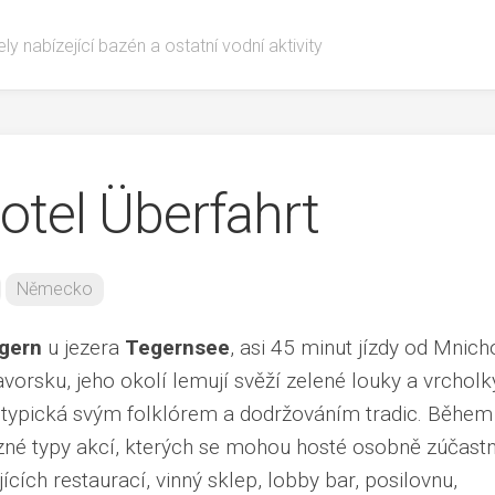
ly nabízející bazén a ostatní vodní aktivity
otel Überfahrt
Německo
gern
u jezera
Tegernsee
, asi 45 minut jízdy od Mnich
avorsku, jeho okolí lemují svěží zelené louky a vrcholk
e typická svým folklórem a dodržováním tradic. Během
zné typy akcí, kterých se mohou hosté osobně zúčastni
ících restaurací, vinný sklep, lobby bar, posilovnu,