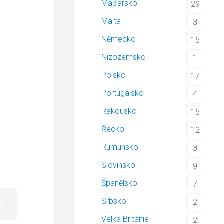
Maďarsko
29
Malta
3
Německo
15
Nizozemsko
1
Polsko
17
Portugalsko
4
Rakousko
15
Řecko
12
Rumunsko
3
Slovinsko
9
Španělsko
7
Srbsko
2
Velká Británie
2