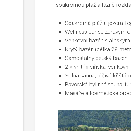
soukromou pláž a lázně rozklá
Soukromá pláž u jezera T
Wellness bar se zdravým o
Venkovní bazén s alpským 
Krytý bazén (délka 28 metr
Samostatný dětský bazén
2 × vnitřní vířivka, venkovní
Solná sauna, léčivá křišťá
Bavorská bylinná sauna, 
Masáže a kosmetické proc