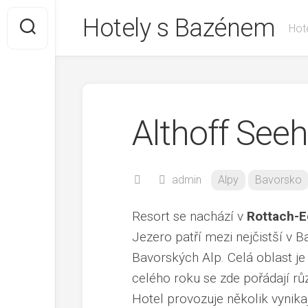
Skip
Hotely s Bazénem
to
Hote
content
Althoff Seeh
admin
Alpy
Bavorsko
Resort se nachází v
Rottach-E
Jezero patří mezi nejčistší v B
Bavorských Alp. Celá oblast j
celého roku se zde pořádají rů
Hotel provozuje několik vynikaj