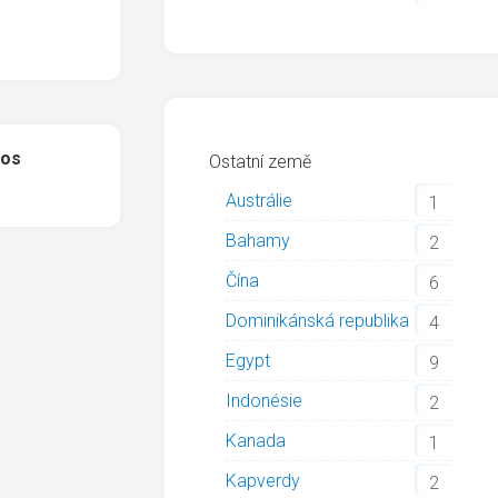
ros
Ostatní země
Austrálie
1
Bahamy
2
Čína
6
Dominikánská republika
4
Egypt
9
Indonésie
2
Kanada
1
Kapverdy
2