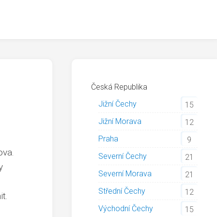
Česká Republika
Jižní Čechy
15
Jižní Morava
12
Praha
9
ova.
Severní Čechy
21
y
Severní Morava
21
Střední Čechy
12
t.
Východní Čechy
15