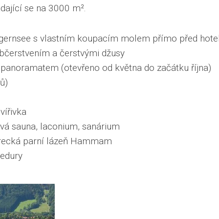
dající se na 3000 m².
egernsee s vlastním koupacím molem přímo před hot
bčerstvením a čerstvými džusy
panoramatem (otevřeno od května do začátku října)
ů)
 vířivka
lová sauna, laconium, sanárium
turecká parní lázeň Hammam
edury