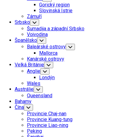
Child
Gorický region
Menu
Slovinská Istrie
Zámuří
Srbsko
Toggle
Child
Šumadija a západní Srbsko
Menu
Vojvodina
Španělsko
Toggle
Child
Baleárské ostrovy
Toggle
Menu
Child
Mallorca
Menu
Kanárské ostrovy
Velká Británie
Toggle
Child
Anglie
Toggle
Menu
Child
Londýn
Menu
Wales
Austrálie
Toggle
Child
Queensland
Menu
Bahamy
Čína
Toggle
Child
Provincie Chaj-nan
Menu
Provincie Kuang-tung
Provincie Liao-ning
Peking
Šanghaj