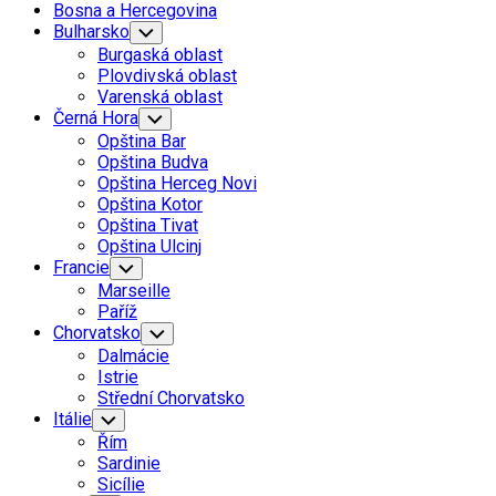
Bosna a Hercegovina
Bulharsko
Toggle
Child
Burgaská oblast
Menu
Plovdivská oblast
Varenská oblast
Černá Hora
Toggle
Child
Opština Bar
Menu
Opština Budva
Opština Herceg Novi
Opština Kotor
Opština Tivat
Opština Ulcinj
Francie
Toggle
Child
Marseille
Menu
Paříž
Chorvatsko
Toggle
Child
Dalmácie
Menu
Istrie
Střední Chorvatsko
Itálie
Toggle
Child
Řím
Menu
Sardinie
Sicílie