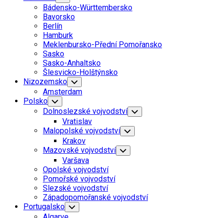
Child
Bádensko-Württembersko
Menu
Bavorsko
Berlín
Hamburk
Meklenbursko-Přední Pomořansko
Sasko
Sasko-Anhaltsko
Šlesvicko-Holštýnsko
Nizozemsko
Toggle
Child
Amsterdam
Menu
Polsko
Toggle
Child
Dolnoslezské vojvodství
Toggle
Menu
Child
Vratislav
Menu
Malopolské vojvodství
Toggle
Child
Krakov
Menu
Mazovské vojvodství
Toggle
Child
Varšava
Menu
Opolské vojvodství
Pomořské vojvodství
Slezské vojvodství
Západopomořanské vojvodství
Portugalsko
Toggle
Child
Algarve