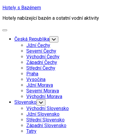
Skip
Hotely s Bazénem
to
Hotely nabízející bazén a ostatní vodní aktivity
content
Expand
Menu
Current
Česká Republika
Toggle
Child
Page
Current
Jižní Čechy
Menu
Parent
Page
Severní Čechy
Parent
Východní Čechy
Current
Západní Čechy
Page
Střední Čechy
Parent
Praha
Vysočina
Jižní Morava
Severní Morava
Východní Morava
Slovensko
Toggle
Child
Východní Slovensko
Menu
Jižní Slovensko
Střední Slovensko
Západní Slovensko
Tatry