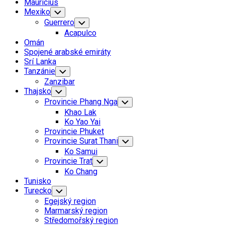
Mauricius
Mexiko
Toggle
Child
Guerrero
Toggle
Menu
Child
Acapulco
Menu
Omán
Spojené arabské emiráty
Srí Lanka
Tanzánie
Toggle
Child
Zanzibar
Menu
Thajsko
Toggle
Child
Provincie Phang Nga
Toggle
Menu
Child
Khao Lak
Menu
Ko Yao Yai
Provincie Phuket
Provincie Surat Thani
Toggle
Child
Ko Samui
Menu
Provincie Trat
Toggle
Child
Ko Chang
Menu
Tunisko
Turecko
Toggle
Child
Egejský region
Menu
Marmarský region
Středomořský region