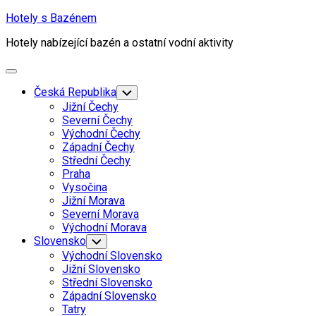
Skip
Hotely s Bazénem
to
Hotely nabízející bazén a ostatní vodní aktivity
content
Expand
Menu
Current
Česká Republika
Toggle
Child
Page
Jižní Čechy
Menu
Parent
Severní Čechy
Východní Čechy
Západní Čechy
Střední Čechy
Praha
Vysočina
Jižní Morava
Severní Morava
Current
Východní Morava
Page
Slovensko
Toggle
Child
Parent
Východní Slovensko
Menu
Jižní Slovensko
Střední Slovensko
Západní Slovensko
Tatry