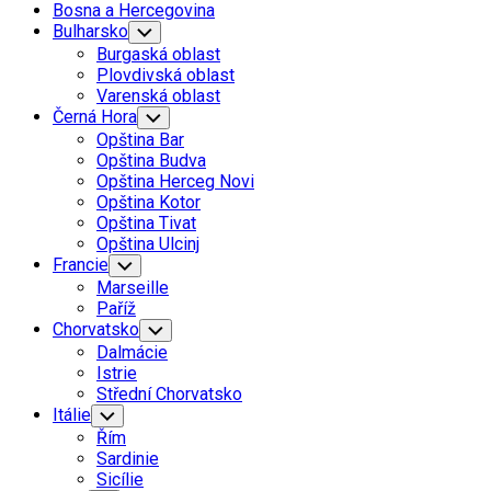
Bosna a Hercegovina
Bulharsko
Toggle
Child
Burgaská oblast
Menu
Plovdivská oblast
Varenská oblast
Černá Hora
Toggle
Child
Opština Bar
Menu
Opština Budva
Opština Herceg Novi
Opština Kotor
Opština Tivat
Opština Ulcinj
Francie
Toggle
Child
Marseille
Menu
Paříž
Chorvatsko
Toggle
Child
Dalmácie
Menu
Istrie
Střední Chorvatsko
Itálie
Toggle
Child
Řím
Menu
Sardinie
Sicílie