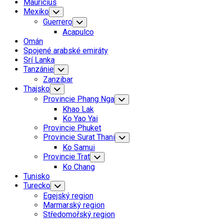
Mauricius
Mexiko
Toggle
Child
Guerrero
Toggle
Menu
Child
Acapulco
Menu
Omán
Spojené arabské emiráty
Srí Lanka
Tanzánie
Toggle
Child
Zanzibar
Menu
Thajsko
Toggle
Child
Provincie Phang Nga
Toggle
Menu
Child
Khao Lak
Menu
Ko Yao Yai
Provincie Phuket
Provincie Surat Thani
Toggle
Child
Ko Samui
Menu
Provincie Trat
Toggle
Child
Ko Chang
Menu
Tunisko
Turecko
Toggle
Child
Egejský region
Menu
Marmarský region
Středomořský region