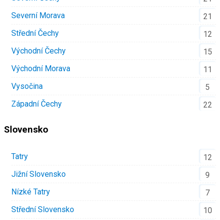
Severní Morava
21
Střední Čechy
12
Východní Čechy
15
Východní Morava
11
Vysočina
5
Západní Čechy
22
Slovensko
Tatry
12
Jižní Slovensko
9
Nízké Tatry
7
Střední Slovensko
10