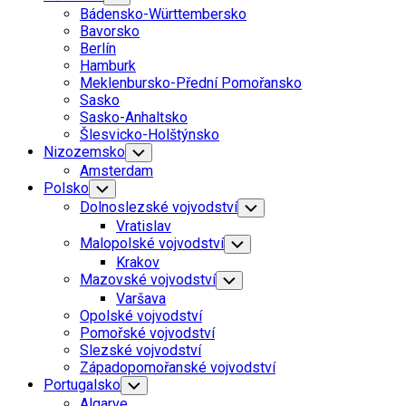
Child
Bádensko-Württembersko
Menu
Bavorsko
Berlín
Hamburk
Meklenbursko-Přední Pomořansko
Sasko
Sasko-Anhaltsko
Šlesvicko-Holštýnsko
Nizozemsko
Toggle
Child
Amsterdam
Menu
Polsko
Toggle
Child
Dolnoslezské vojvodství
Toggle
Menu
Child
Vratislav
Menu
Malopolské vojvodství
Toggle
Child
Krakov
Menu
Mazovské vojvodství
Toggle
Child
Varšava
Menu
Opolské vojvodství
Pomořské vojvodství
Slezské vojvodství
Západopomořanské vojvodství
Portugalsko
Toggle
Child
Algarve