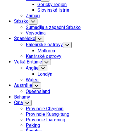
Child
Gorický region
Menu
Slovinská Istrie
Zámuří
Srbsko
Toggle
Child
Šumadija a západní Srbsko
Menu
Vojvodina
Španělsko
Toggle
Child
Baleárské ostrovy
Toggle
Menu
Child
Mallorca
Menu
Kanárské ostrovy
Velká Británie
Toggle
Child
Anglie
Toggle
Menu
Child
Londýn
Menu
Wales
Austrálie
Toggle
Child
Queensland
Menu
Bahamy
Čína
Toggle
Child
Provincie Chaj-nan
Menu
Provincie Kuang-tung
Provincie Liao-ning
Peking
Šanghaj