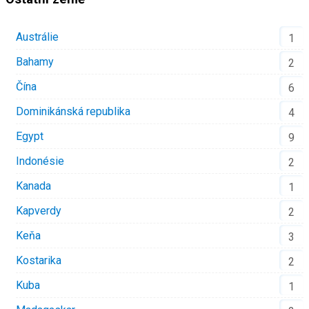
Austrálie
1
Bahamy
2
Čína
6
Dominikánská republika
4
Egypt
9
Indonésie
2
Kanada
1
Kapverdy
2
Keňa
3
Kostarika
2
Kuba
1