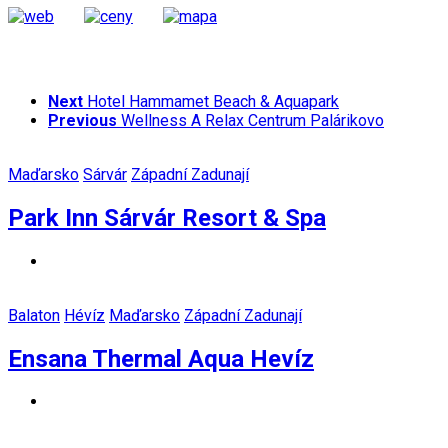
Next
Hotel Hammamet Beach & Aquapark
Previous
Wellness A Relax Centrum Palárikovo
Maďarsko
Sárvár
Západní Zadunají
Park Inn Sárvár Resort & Spa
Balaton
Hévíz
Maďarsko
Západní Zadunají
Ensana Thermal Aqua Hevíz