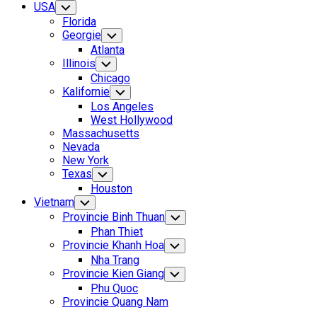
USA
Toggle
Child
Florida
Menu
Georgie
Toggle
Child
Atlanta
Menu
Illinois
Toggle
Child
Chicago
Menu
Kalifornie
Toggle
Child
Los Angeles
Menu
West Hollywood
Massachusetts
Nevada
New York
Texas
Toggle
Child
Houston
Menu
Vietnam
Toggle
Child
Provincie Binh Thuan
Toggle
Menu
Child
Phan Thiet
Menu
Provincie Khanh Hoa
Toggle
Child
Nha Trang
Menu
Provincie Kien Giang
Toggle
Child
Phu Quoc
Menu
Provincie Quang Nam