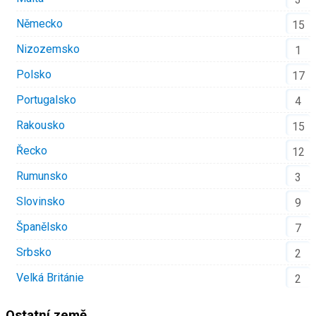
Německo
15
Nizozemsko
1
Polsko
17
Portugalsko
4
Rakousko
15
Řecko
12
Rumunsko
3
Slovinsko
9
Španělsko
7
Srbsko
2
Velká Británie
2
Ostatní země