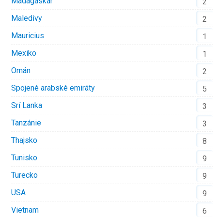
Madagaskar
2
Maledivy
2
Mauricius
1
Mexiko
1
Omán
2
Spojené arabské emiráty
5
Srí Lanka
3
Tanzánie
3
Thajsko
8
Tunisko
9
Turecko
9
USA
9
Vietnam
6